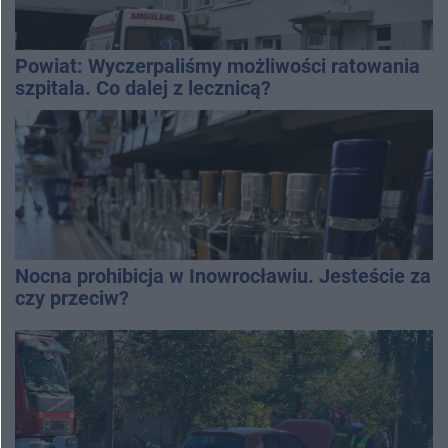
Powiat: Wyczerpaliśmy możliwości ratowania
szpitala. Co dalej z lecznicą?
Nocna prohibicja w Inowrocławiu. Jesteście za
czy przeciw?