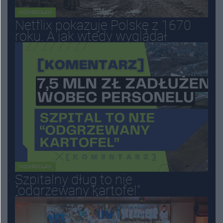
INOWROCŁAW
Netflix pokazuje Polskę z 1670
roku. A jak wtedy wyglądał
Inowrocław?
INOWROCŁAW
Szpitalny dług to nie
"odgrzewany kartofel"
[KOMENTARZ]