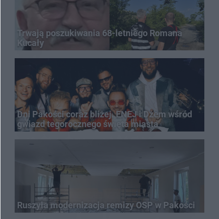
Trwają poszukiwania 68-letniego Romana
Kucały
Dni Pakości coraz bliżej. ENEJ i Dżem wśród
gwiazd tegorocznego święta miasta
Ruszyła modernizacja remizy OSP w Pakości