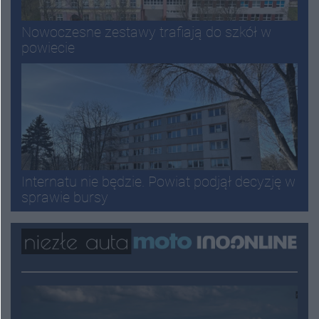
Nowoczesne zestawy trafiają do szkół w
powiecie
Internatu nie będzie. Powiat podjął decyzję w
sprawie bursy