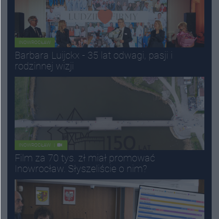
INOWROCŁAW
Barbara Luijckx - 35 lat odwagi, pasji i
rodzinnej wizji
INOWROCŁAW
Film za 70 tys. zł miał promować
Inowrocław. Słyszeliście o nim?