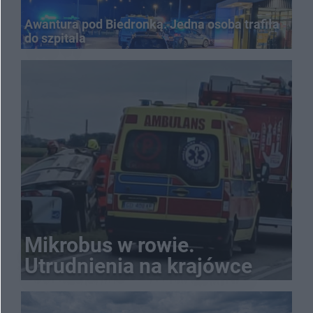
Awantura pod Biedronką. Jedna osoba trafiła
do szpitala
Mikrobus w rowie.
Utrudnienia na krajówce