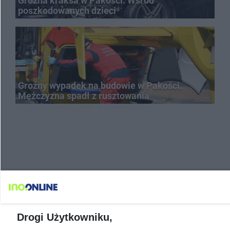
Groźna kraksa w Pakości. Wśród
poszkodowanych dzieci
Groźny wypadek na budowie w Pakości.
Mężczyzna spadł z rusztowania
Drogi Użytkowniku,