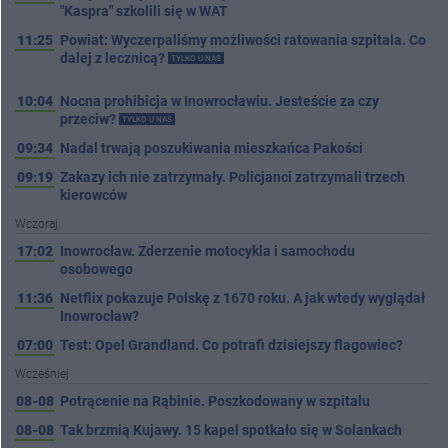
"Kaspra" szkolili się w WAT
11:25
Powiat: Wyczerpaliśmy możliwości ratowania szpitala. Co
dalej z lecznicą?
TYLKO U NAS
10:04
Nocna prohibicja w Inowrocławiu. Jesteście za czy
przeciw?
TYLKO U NAS
09:34
Nadal trwają poszukiwania mieszkańca Pakości
09:19
Zakazy ich nie zatrzymały. Policjanci zatrzymali trzech
kierowców
Wczoraj
17:02
Inowrocław. Zderzenie motocykla i samochodu
osobowego
11:36
Netflix pokazuje Polskę z 1670 roku. A jak wtedy wyglądał
Inowrocław?
07:00
Test: Opel Grandland. Co potrafi dzisiejszy flagowiec?
Wcześniej
08-08
Potrącenie na Rąbinie. Poszkodowany w szpitalu
08-08
Tak brzmią Kujawy. 15 kapel spotkało się w Solankach