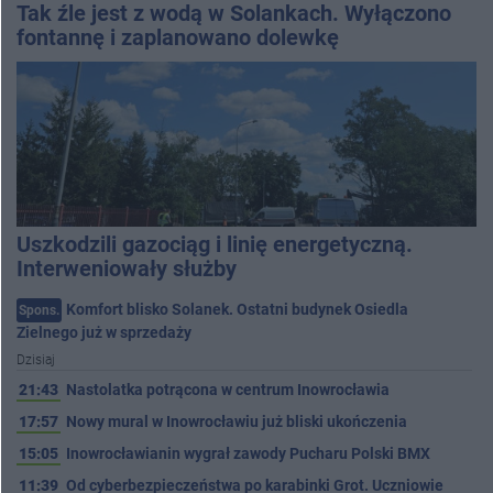
Tak źle jest z wodą w Solankach. Wyłączono
fontannę i zaplanowano dolewkę
Uszkodzili gazociąg i linię energetyczną.
Interweniowały służby
Komfort blisko Solanek. Ostatni budynek Osiedla
Spons.
Zielnego już w sprzedaży
Dzisiaj
21:43
Nastolatka potrącona w centrum Inowrocławia
17:57
Nowy mural w Inowrocławiu już bliski ukończenia
15:05
Inowrocławianin wygrał zawody Pucharu Polski BMX
11:39
Od cyberbezpieczeństwa po karabinki Grot. Uczniowie