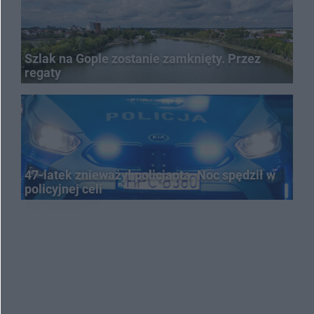
Szlak na Gople zostanie zamknięty. Przez
regaty
47-latek znieważył policjanta. Noc spędził w
policyjnej celi