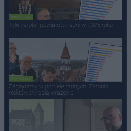
INOWROCŁAW
Tyle zarobili powiatowi radni w 2025 roku
INOWROCŁAW
Zaglądamy w portfele radnych. Zarobki
niektórych robią wrażenie