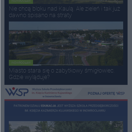
INOWROCŁAW
Nie chcą bloku nad Kaulą. Ale zieleń i tak już
dawno spisano na straty
INOWROCŁAW
Miasto stara się o zabytkowy śmigłowiec.
Gdzie wyląduje?