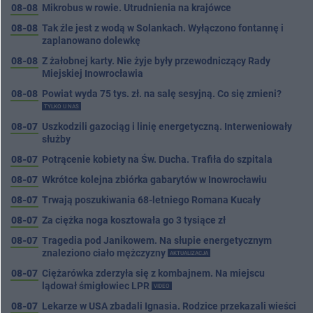
08-08
Mikrobus w rowie. Utrudnienia na krajówce
08-08
Tak źle jest z wodą w Solankach. Wyłączono fontannę i
zaplanowano dolewkę
08-08
Z żałobnej karty. Nie żyje były przewodniczący Rady
Miejskiej Inowrocławia
08-08
Powiat wyda 75 tys. zł. na salę sesyjną. Co się zmieni?
TYLKO U NAS
08-07
Uszkodzili gazociąg i linię energetyczną. Interweniowały
służby
08-07
Potrącenie kobiety na Św. Ducha. Trafiła do szpitala
08-07
Wkrótce kolejna zbiórka gabarytów w Inowrocławiu
08-07
Trwają poszukiwania 68-letniego Romana Kucały
08-07
Za ciężka noga kosztowała go 3 tysiące zł
08-07
Tragedia pod Janikowem. Na słupie energetycznym
znaleziono ciało mężczyzny
AKTUALIZACJA
08-07
Ciężarówka zderzyła się z kombajnem. Na miejscu
lądował śmigłowiec LPR
VIDEO
08-07
Lekarze w USA zbadali Ignasia. Rodzice przekazali wieści