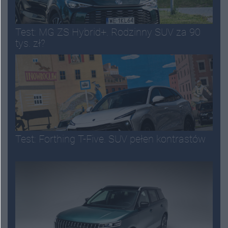
Test: MG ZS Hybrid+. Rodzinny SUV za 90
tys. zł?
Test: Forthing T-Five. SUV pełen kontrastów