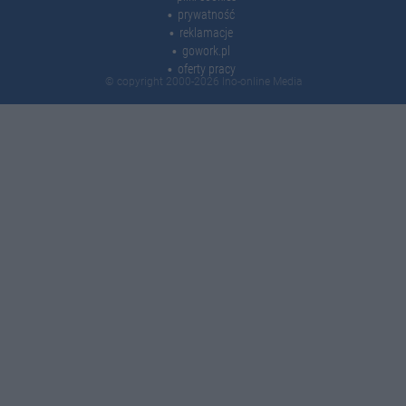
prywatność
reklamacje
gowork.pl
oferty pracy
© copyright 2000-2026 Ino-online Media