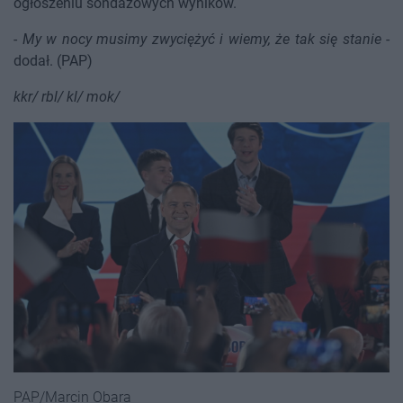
ogłoszeniu sondażowych wyników.
-
My w nocy musimy zwyciężyć i wiemy, że tak się stanie
-
dodał. (PAP)
kkr/ rbl/ kl/ mok/
PAP/Marcin Obara