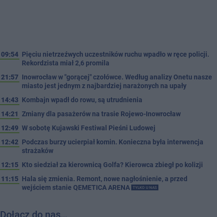
09:54
Pięciu nietrzeźwych uczestników ruchu wpadło w ręce policji.
Rekordzista miał 2,6 promila
21:57
Inowrocław w "gorącej" czołówce. Według analizy Onetu nasze
miasto jest jednym z najbardziej narażonych na upały
14:43
Kombajn wpadł do rowu, są utrudnienia
14:21
Zmiany dla pasażerów na trasie Rojewo-Inowrocław
12:49
W sobotę Kujawski Festiwal Pieśni Ludowej
12:42
Podczas burzy ucierpiał komin. Konieczna była interwencja
strażaków
12:15
Kto siedział za kierownicą Golfa? Kierowca zbiegł po kolizji
11:15
Hala się zmienia. Remont, nowe nagłośnienie, a przed
wejściem stanie QEMETICA ARENA
TYLKO U NAS
Dołącz do nas…