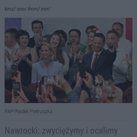
kmz/ sno/ from/ mrr/
PAP/Radek Pietruszka
Nawrocki: zwyciężymy i ocalimy