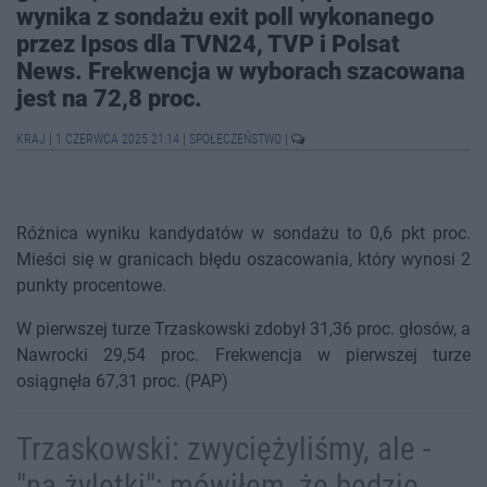
wynika z sondażu exit poll wykonanego
przez Ipsos dla TVN24, TVP i Polsat
News. Frekwencja w wyborach szacowana
jest na 72,8 proc.
KRAJ
|
1 CZERWCA 2025 21:14
|
SPOŁECZEŃSTWO
|
Różnica wyniku kandydatów w sondażu to 0,6 pkt proc.
Mieści się w granicach błędu oszacowania, który wynosi 2
punkty procentowe.
W pierwszej turze Trzaskowski zdobył 31,36 proc. głosów, a
Nawrocki 29,54 proc. Frekwencja w pierwszej turze
osiągnęła 67,31 proc. (PAP)
Trzaskowski: zwyciężyliśmy, ale -
"na żyletki"; mówiłem, że będzie