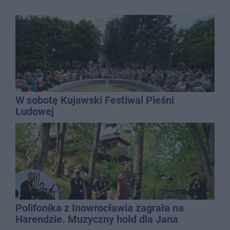
W sobotę Kujawski Festiwal Pieśni
Ludowej
Polifonika z Inowrocławia zagrała na
Harendzie. Muzyczny hołd dla Jana