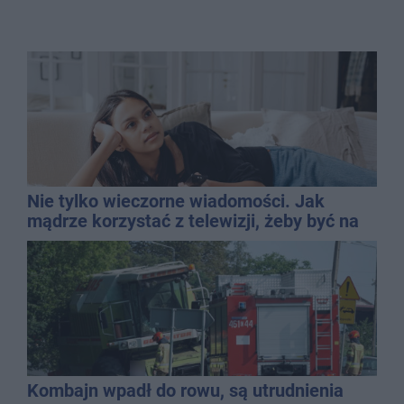
Nie tylko wieczorne wiadomości. Jak
mądrze korzystać z telewizji, żeby być na
bieżąco, ale nie żyć w informacyjnym
chaosie?
Kombajn wpadł do rowu, są utrudnienia