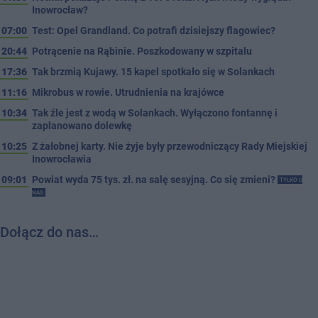
Inowrocław?
07:00
Test: Opel Grandland. Co potrafi dzisiejszy flagowiec?
20:44
Potrącenie na Rąbinie. Poszkodowany w szpitalu
17:36
Tak brzmią Kujawy. 15 kapel spotkało się w Solankach
11:16
Mikrobus w rowie. Utrudnienia na krajówce
10:34
Tak źle jest z wodą w Solankach. Wyłączono fontannę i
zaplanowano dolewkę
10:25
Z żałobnej karty. Nie żyje były przewodniczący Rady Miejskiej
Inowrocławia
09:01
Powiat wyda 75 tys. zł. na salę sesyjną. Co się zmieni?
TYLKO U
NAS
Dołącz do nas…