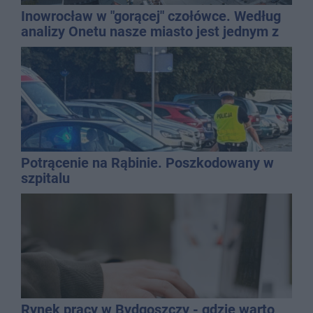
Inowrocław w "gorącej" czołówce. Według
analizy Onetu nasze miasto jest jednym z
najbardziej narażonych na upały
Potrącenie na Rąbinie. Poszkodowany w
szpitalu
Rynek pracy w Bydgoszczy - gdzie warto