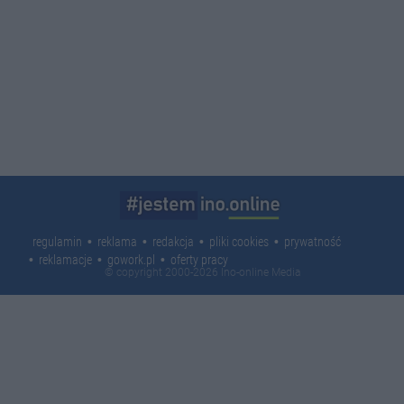
regulamin
reklama
redakcja
pliki cookies
prywatność
reklamacje
gowork.pl
oferty pracy
© copyright 2000-2026 Ino-online Media