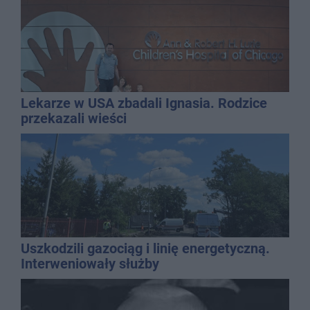
Lekarze w USA zbadali Ignasia. Rodzice
przekazali wieści
Uszkodzili gazociąg i linię energetyczną.
Interweniowały służby