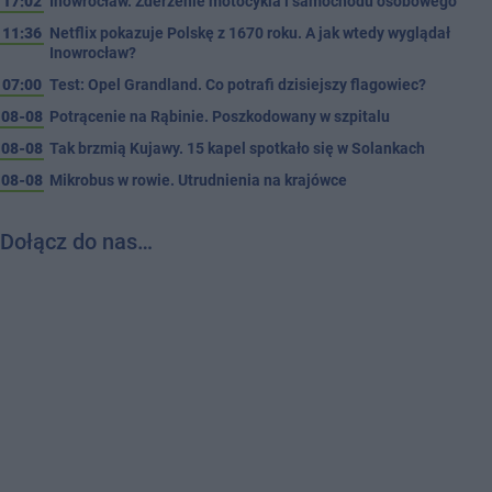
17:02
Inowrocław. Zderzenie motocykla i samochodu osobowego
11:36
Netflix pokazuje Polskę z 1670 roku. A jak wtedy wyglądał
Inowrocław?
07:00
Test: Opel Grandland. Co potrafi dzisiejszy flagowiec?
08-08
Potrącenie na Rąbinie. Poszkodowany w szpitalu
08-08
Tak brzmią Kujawy. 15 kapel spotkało się w Solankach
08-08
Mikrobus w rowie. Utrudnienia na krajówce
Dołącz do nas…