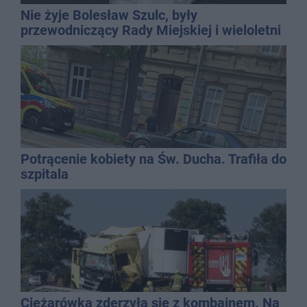
Nie żyje Bolesław Szulc, były
przewodniczący Rady Miejskiej i wieloletni
dyrektor SP 14
Potrącenie kobiety na Św. Ducha. Trafiła do
szpitala
Ciężarówka zderzyła się z kombajnem. Na