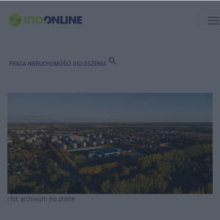
men
search
PRACA
NIERUCHOMOŚCI
OGŁOSZENIA
| fot. archiwum ino.online