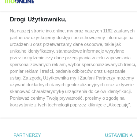
Drogi Użytkowniku,
Na naszej stronie ino.online, my oraz naszych 1162 zaufanych
partnerów uzyskujemy dostęp i przechowujemy informacje na
urządzeniu oraz przetwarzamy dane osobowe, takie jak
unikalne identyfikatory, standardowe informacje wysyłane
przez urządzenie czy dane przeglądania w celu zapewniania
spersonalizowanych reklam, wybór spersonalizowanych treści,
pomiar reklam i treści, badanie odbiorców oraz ulepszanie
usług. Za zgodą Użytkownika my i Zaufani Partnerzy możemy
używać dokładnych danych geolokalizacyjnych oraz aktywnie
skanować charakterystykę urządzenia do celów identyfikacji.
Ponieważ cenimy Twoją prywatność, prosimy o zgodę na
korzystanie z tych technologii poprzez kliknięcie „Akceptuję”.
Zgoda jest dobrowolna i zawsze możesz ją zmienić/wycofać
klikając przycisk ustawień prywatności znajdujący się w lewym
dolnym rogu strony
. Niektóre rodzaje przetwarzania danych
nie wymagają zgody użytkownika, ale masz prawo sprzeciwić
PARTNERZY
USTAWIENIA