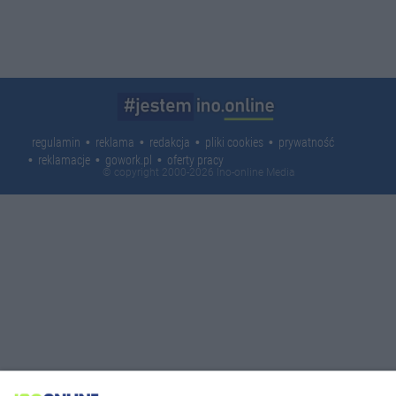
regulamin
reklama
redakcja
pliki cookies
prywatność
reklamacje
gowork.pl
oferty pracy
© copyright 2000-2026 Ino-online Media