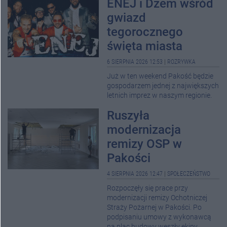
ENEJ i Dżem wśród
gwiazd
tegorocznego
święta miasta
6 SIERPNIA 2026 12:53
|
ROZRYWKA
Już w ten weekend Pakość będzie
gospodarzem jednej z największych
letnich imprez w naszym regionie.
Ruszyła
modernizacja
remizy OSP w
Pakości
4 SIERPNIA 2026 12:47
|
SPOŁECZEŃSTWO
Rozpoczęły się prace przy
modernizacji remizy Ochotniczej
Straży Pożarnej w Pakości. Po
podpisaniu umowy z wykonawcą
na plac budowy weszły ekipy