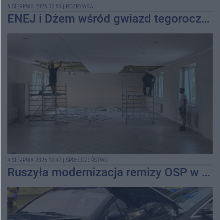
6 SIERPNIA 2026 12:53
|
ROZRYWKA
ENEJ i Dżem wśród gwiazd tegorocznego święta miasta
4 SIERPNIA 2026 12:47
|
SPOŁECZEŃSTWO
Ruszyła modernizacja remizy OSP w Pakości