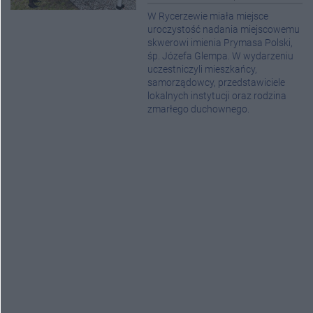
W Rycerzewie miała miejsce
uroczystość nadania miejscowemu
skwerowi imienia Prymasa Polski,
śp. Józefa Glempa. W wydarzeniu
uczestniczyli mieszkańcy,
samorządowcy, przedstawiciele
lokalnych instytucji oraz rodzina
zmarłego duchownego.