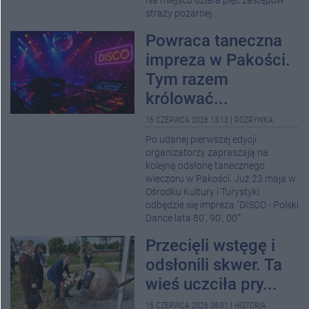
Na miejscu działa pięć zastępów
straży pożarnej.
Powraca taneczna
impreza w Pakości.
Tym razem
królować...
16 CZERWCA 2026 13:13
|
ROZRYWKA
Po udanej pierwszej edycji
organizatorzy zapraszają na
kolejną odsłonę tanecznego
wieczoru w Pakości. Już 23 maja w
Ośrodku Kultury i Turystyki
odbędzie się impreza "DISCO - Polski
Dance lata 80’, 90’, 00’”.
Przecięli wstęgę i
odsłonili skwer. Ta
wieś uczciła pry...
16 CZERWCA 2026 08:01
|
HISTORIA