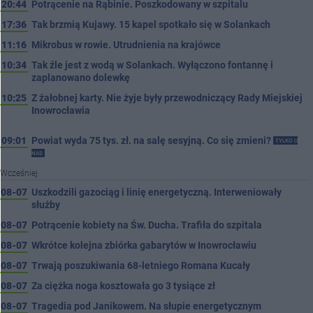
20:44
Potrącenie na Rąbinie. Poszkodowany w szpitalu
17:36
Tak brzmią Kujawy. 15 kapel spotkało się w Solankach
11:16
Mikrobus w rowie. Utrudnienia na krajówce
10:34
Tak źle jest z wodą w Solankach. Wyłączono fontannę i
zaplanowano dolewkę
10:25
Z żałobnej karty. Nie żyje były przewodniczący Rady Miejskiej
Inowrocławia
09:01
Powiat wyda 75 tys. zł. na salę sesyjną. Co się zmieni?
TYLKO U
NAS
Wcześniej
08-07
Uszkodzili gazociąg i linię energetyczną. Interweniowały
służby
08-07
Potrącenie kobiety na Św. Ducha. Trafiła do szpitala
08-07
Wkrótce kolejna zbiórka gabarytów w Inowrocławiu
08-07
Trwają poszukiwania 68-letniego Romana Kucały
08-07
Za ciężka noga kosztowała go 3 tysiące zł
08-07
Tragedia pod Janikowem. Na słupie energetycznym