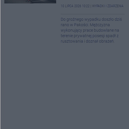
10 LIPCA 2026 10:22
|
WYPADKI I ZDARZENIA
Do groźnego wypadku doszło dziś
rano w Pakości. Mężczyzna
wykonujący prace budowlane na
terenie prywatnej posesji spadł z
rusztowania i doznał obrażeń.