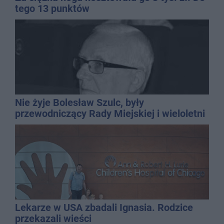
tego 13 punktów
Nie żyje Bolesław Szulc, były
przewodniczący Rady Miejskiej i wieloletni
dyrektor SP 14
Lekarze w USA zbadali Ignasia. Rodzice
przekazali wieści