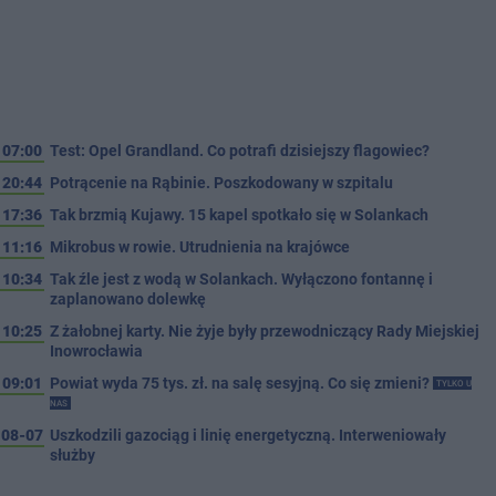
07:00
Test: Opel Grandland. Co potrafi dzisiejszy flagowiec?
20:44
Potrącenie na Rąbinie. Poszkodowany w szpitalu
17:36
Tak brzmią Kujawy. 15 kapel spotkało się w Solankach
11:16
Mikrobus w rowie. Utrudnienia na krajówce
10:34
Tak źle jest z wodą w Solankach. Wyłączono fontannę i
zaplanowano dolewkę
10:25
Z żałobnej karty. Nie żyje były przewodniczący Rady Miejskiej
Inowrocławia
09:01
Powiat wyda 75 tys. zł. na salę sesyjną. Co się zmieni?
TYLKO U
NAS
08-07
Uszkodzili gazociąg i linię energetyczną. Interweniowały
służby