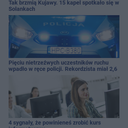
Tak brzmią Kujawy. 15 kapel spotkało się w
Solankach
Pięciu nietrzeźwych uczestników ruchu
wpadło w ręce policji. Rekordzista miał 2,6
promila
4 sygnały, że powinieneś zrobić kurs