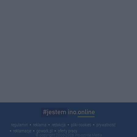
regulamin
reklama
redakcja
pliki cookies
prywatność
reklamacje
gowork.pl
oferty pracy
© copyright 2000-2026 Ino-online Media