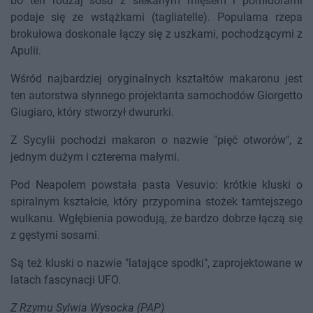
bo ten rodzaj sosu z siekanym mięsem i pomidorami
podaje się ze wstążkami (tagliatelle). Popularna rzepa
brokułowa doskonale łączy się z uszkami, pochodzącymi z
Apulii.
Wśród najbardziej oryginalnych kształtów makaronu jest
ten autorstwa słynnego projektanta samochodów Giorgetto
Giugiaro, który stworzył dwururki.
Z Sycylii pochodzi makaron o nazwie "pięć otworów", z
jednym dużym i czterema małymi.
Pod Neapolem powstała pasta Vesuvio: krótkie kluski o
spiralnym kształcie, który przypomina stożek tamtejszego
wulkanu. Wgłębienia powodują, że bardzo dobrze łączą się
z gęstymi sosami.
Są też kluski o nazwie "latające spodki", zaprojektowane w
latach fascynacji UFO.
Z Rzymu Sylwia Wysocka (PAP)