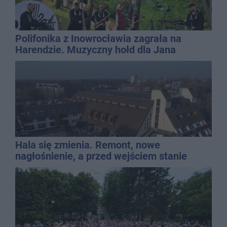
Polifonika z Inowrocławia zagrała na
Harendzie. Muzyczny hołd dla Jana
Kasprowicza
Hala się zmienia. Remont, nowe
nagłośnienie, a przed wejściem stanie
QEMETICA ARENA