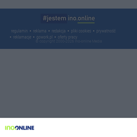
regulamin
reklama
redakcja
pliki cookies
prywatność
reklamacje
gowork.pl
oferty pracy
© copyright 2000-2026 Ino-online Media