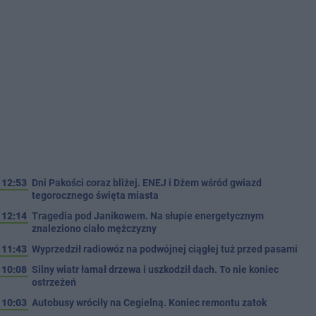
12:53
Dni Pakości coraz bliżej. ENEJ i Dżem wśród gwiazd
tegorocznego święta miasta
12:14
Tragedia pod Janikowem. Na słupie energetycznym
znaleziono ciało mężczyzny
11:43
Wyprzedził radiowóz na podwójnej ciągłej tuż przed pasami
10:08
Silny wiatr łamał drzewa i uszkodził dach. To nie koniec
ostrzeżeń
10:03
Autobusy wróciły na Cegielną. Koniec remontu zatok