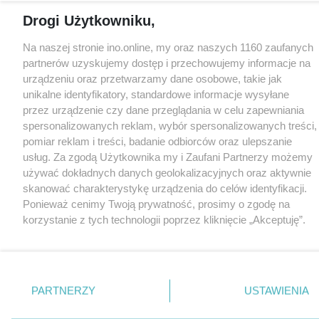
Drogi Użytkowniku,
Na naszej stronie ino.online, my oraz naszych 1160 zaufanych
partnerów uzyskujemy dostęp i przechowujemy informacje na
urządzeniu oraz przetwarzamy dane osobowe, takie jak
unikalne identyfikatory, standardowe informacje wysyłane
przez urządzenie czy dane przeglądania w celu zapewniania
spersonalizowanych reklam, wybór spersonalizowanych treści,
pomiar reklam i treści, badanie odbiorców oraz ulepszanie
usług. Za zgodą Użytkownika my i Zaufani Partnerzy możemy
używać dokładnych danych geolokalizacyjnych oraz aktywnie
skanować charakterystykę urządzenia do celów identyfikacji.
Ponieważ cenimy Twoją prywatność, prosimy o zgodę na
korzystanie z tych technologii poprzez kliknięcie „Akceptuję”.
Zgoda jest dobrowolna i zawsze możesz ją zmienić/wycofać
klikając przycisk ustawień prywatności znajdujący się w lewym
dolnym rogu strony
. Niektóre rodzaje przetwarzania danych
nie wymagają zgody użytkownika, ale masz prawo sprzeciwić
PARTNERZY
USTAWIENIA
się takiemu przetwarzaniu. Preferencje będą miały
zastosowania tylko na tej witrynie.