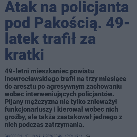
Atak na policjanta
pod Pakością. 49-
latek trafił za
kratki
49-letni mieszkaniec powiatu
inowrocławskiego trafił na trzy miesiące
do aresztu po agresywnym zachowaniu
wobec interweniujących policjantów.
Pijany mężczyzna nie tylko znieważył
funkcjonariuszy i kierował wobec nich
groźby, ale także zaatakował jednego z
nich podczas zatrzymania.
PAKOŚĆ.ONLINE
|
19 MAJA 2026 10:46
|
KRYMINAŁKI
|