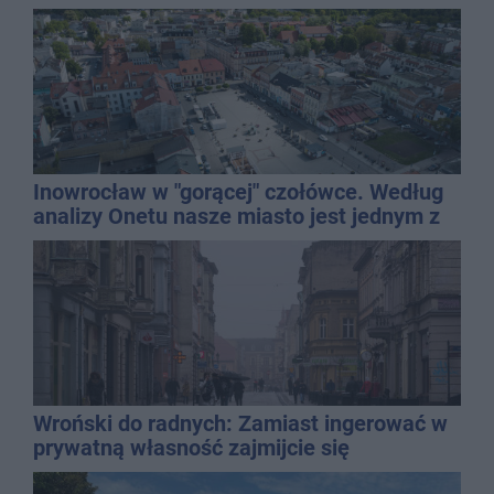
Inowrocław w "gorącej" czołówce. Według
analizy Onetu nasze miasto jest jednym z
najbardziej narażonych na upały
Wroński do radnych: Zamiast ingerować w
prywatną własność zajmijcie się
gospodarką