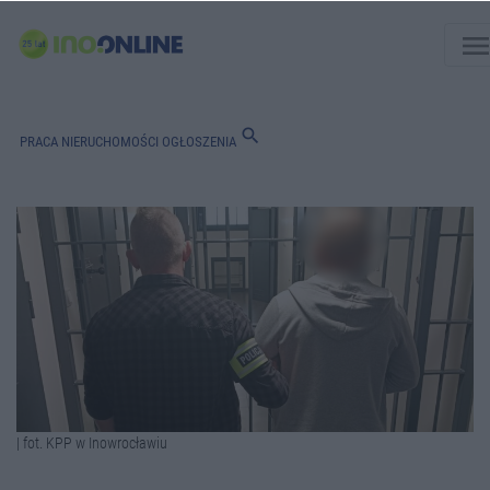
men
search
PRACA
NIERUCHOMOŚCI
OGŁOSZENIA
| fot. KPP w Inowrocławiu