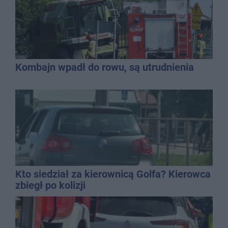
Kombajn wpadł do rowu, są utrudnienia
Kto siedział za kierownicą Golfa? Kierowca
zbiegł po kolizji