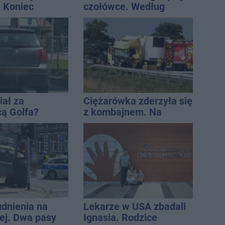
. Koniec
czołówce. Według
zatok
analizy Onetu nasze
miasto jest jednym z
najbardziej narażonych
na upały
iał za
Ciężarówka zderzyła się
cą Golfa?
z kombajnem. Na
 zbiegł po
miejscu lądował
śmigłowiec LPR
udnienia na
Lekarze w USA zbadali
j. Dwa pasy
Ignasia. Rodzice