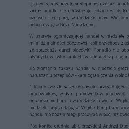
Ustawa wprowadzająca stopniowo zakaz handlu w
zakaz handlu nie obowiązuje jedynie w siedem n
czerwca i sierpnia, w niedzielę przed Wielkan
poprzedzające Boże Narodzenie.
W ustawie ograniczającej handel w niedziele 
m.in. działalności pocztowej, jeśli przychody z 
ze sprzedaży danej placówki. Ponadto nie obow
płynnych, w kwiaciarniach, w sklepach z prasą a
Za złamanie zakazu handlu w niedziele grozi
naruszaniu przepisów - kara ograniczenia wolnoś
1 lutego weszła w życie nowela przewidująca 
pracowników, w tym pracowników placówek h
ograniczeniu handlu w niedzielę i święta - Wigi
niedziele poprzedzające Wigilię będą handlow
handlu nie będzie mógł pracować więcej niż dwie 
Pod koniec grudnia ub.r. prezydent Andrzej Du