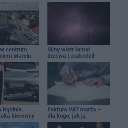
a przyczepa od
przekazali wieści
w centrum.
Silny wiatr łamał
niem Marcin
drzewa i uszkodził
est w błędzie
dach. To nie koniec
ostrzeżeń
a Rąbinie.
Faktura VAT marża –
szuka kierowcy
dla kogo, jak ją
wystawić i jak rozliczyć