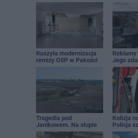
Znamy cały terminarz
blokował
ciągnika
Ruszyła modernizacja
Reklamy 
remizy OSP w Pakości
Jego zda
Wroński j
[akt.]
Tragedia pod
Kolizja n
Janikowem. Na słupie
Policja 
energetycznym
Golfa