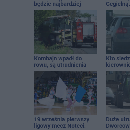
będzie najbardziej
Cegielną
uniwersalny? Modele,
remontu 
które pasują do wielu
stylizacji
Kombajn wpadł do
Kto siedz
rowu, są utrudnienia
kierowni
Kierowca
kolizji
19 września pierwszy
Duże utr
ligowy mecz Noteci.
Dworcowe