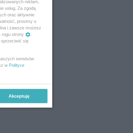
alizowanych reklam,
ie usług. Za zgodą
ych oraz aktywnie
watność, prosimy o
wolna i zawsze możesz
m rogu strony
.
sprzeciwić się
 naszych serwisów
esz w
Polityce
Akceptuję