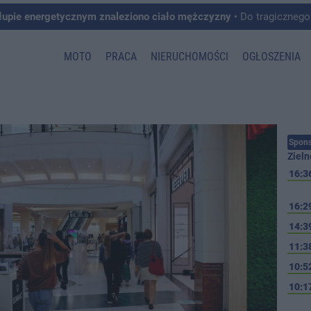
łupie energetycznym znaleziono ciało mężczyzny
• Do tragicznego zdarzenia doszło w 
MOTO
PRACA
NIERUCHOMOŚCI
OGŁOSZENIA
Spons
Zieln
16:3
16:2
14:3
11:3
10:5
10:1