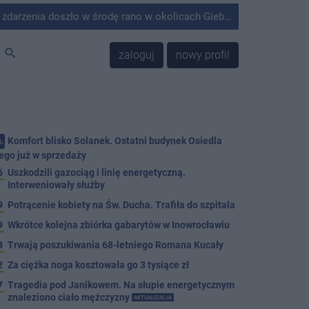
środę rano w okolicach Giebni koło Janikowa. Wówczas na słupie energetycznym odnaleziono ciało mężczyzny.
search
zaloguj
nowy profil
Komfort blisko Solanek. Ostatni budynek Osiedla
.
ego już w sprzedaży
6
Uszkodzili gazociąg i linię energetyczną.
Interweniowały służby
9
Potrącenie kobiety na Św. Ducha. Trafiła do szpitala
9
Wkrótce kolejna zbiórka gabarytów w Inowrocławiu
8
Trwają poszukiwania 68-letniego Romana Kucały
2
Za ciężka noga kosztowała go 3 tysiące zł
7
Tragedia pod Janikowem. Na słupie energetycznym
znaleziono ciało mężczyzny
AKTUALIZACJA