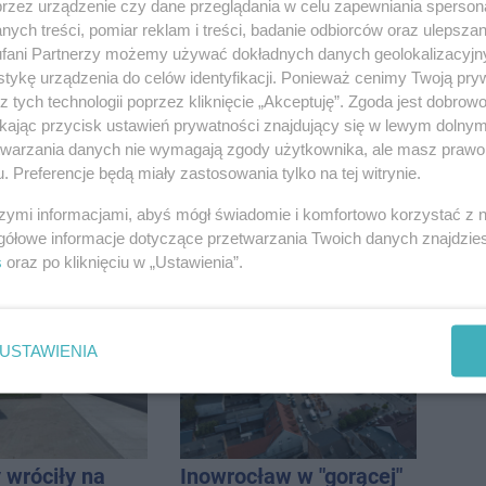
przez urządzenie czy dane przeglądania w celu zapewniania sperson
ych treści, pomiar reklam i treści, badanie odbiorców oraz ulepszan
fani Partnerzy możemy używać dokładnych danych geolokalizacyjn
tykę urządzenia do celów identyfikacji. Ponieważ cenimy Twoją pry
z tych technologii poprzez kliknięcie „Akceptuję”. Zgoda jest dobro
ikając przycisk ustawień prywatności znajdujący się w lewym dolny
etwarzania danych nie wymagają zgody użytkownika, ale masz prawo 
. Preferencje będą miały zastosowania tylko na tej witrynie.
szymi informacjami, abyś mógł świadomie i komfortowo korzystać z
gółowe informacje dotyczące przetwarzania Twoich danych znajdzi
la pasażerów
Pięciu nietrzeźwych
s
oraz po kliknięciu w „Ustawienia”.
e Rojewo-
uczestników ruchu
aw
wpadło w ręce policji.
Rekordzista miał 2,6
promila
USTAWIENIA
 wróciły na
Inowrocław w "gorącej"