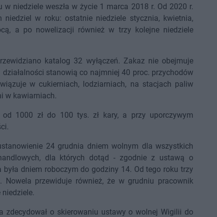
 niedziele weszła w życie 1 marca 2018 r. Od 2020 r.
iedziel w roku: ostatnie niedziele stycznia, kwietnia,
ocą, a po nowelizacji również w trzy kolejne niedziele
przewidziano katalog 32 wyłączeń. Zakaz nie obejmuje
tej działalności stanowią co najmniej 40 proc. przychodów
iązuje w cukierniach, lodziarniach, na stacjach paliw
ni w kawiarniach.
 od 1000 zł do 100 tys. zł kary, a przy uporczywym
ci.
ustanowienie 24 grudnia dniem wolnym dla wszystkich
andlowych, dla których dotąd - zgodnie z ustawą o
lia była dniem roboczym do godziny 14. Od tego roku trzy
e. Nowela przewiduje również, że w grudniu pracownik
niedziele.
da zdecydował o skierowaniu ustawy o wolnej Wigilii do