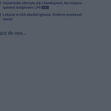
0
Ciężarówka zderzyła się z kombajnem. Na miejscu
lądował śmigłowiec LPR
VIDEO
4
Lekarze w USA zbadali Ignasia. Rodzice przekazali
wieści
ącz do nas…