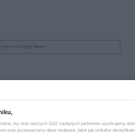
j nas w Google News
niku,
o.online, my oraz naszych 1162 zaufanych partnerów uzyskujemy dos
niu oraz przetwarzamy dane osobowe, takie jak unikalne identyfikat