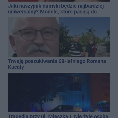
Jaki naszyjnik damski będzie najbardziej
uniwersalny? Modele, które pasują do
wielu stylizacji
Trwają poszukiwania 68-letniego Romana
Kucały
Tragedia przy ul. Mieszka I. Nie żyje osoba,