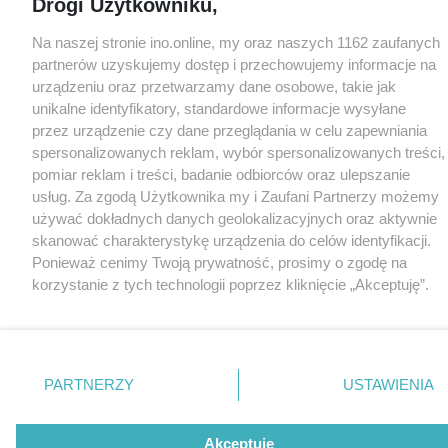
Drogi Użytkowniku,
Na naszej stronie ino.online, my oraz naszych 1162 zaufanych
partnerów uzyskujemy dostęp i przechowujemy informacje na
urządzeniu oraz przetwarzamy dane osobowe, takie jak
unikalne identyfikatory, standardowe informacje wysyłane
przez urządzenie czy dane przeglądania w celu zapewniania
spersonalizowanych reklam, wybór spersonalizowanych treści,
pomiar reklam i treści, badanie odbiorców oraz ulepszanie
usług. Za zgodą Użytkownika my i Zaufani Partnerzy możemy
używać dokładnych danych geolokalizacyjnych oraz aktywnie
skanować charakterystykę urządzenia do celów identyfikacji.
Ponieważ cenimy Twoją prywatność, prosimy o zgodę na
korzystanie z tych technologii poprzez kliknięcie „Akceptuję”.
Zgoda jest dobrowolna i zawsze możesz ją zmienić/wycofać
klikając przycisk ustawień prywatności znajdujący się w lewym
dolnym rogu strony
. Niektóre rodzaje przetwarzania danych
nie wymagają zgody użytkownika, ale masz prawo sprzeciwić
PARTNERZY
USTAWIENIA
się takiemu przetwarzaniu. Preferencje będą miały
zastosowania tylko na tej witrynie.
Akceptuję