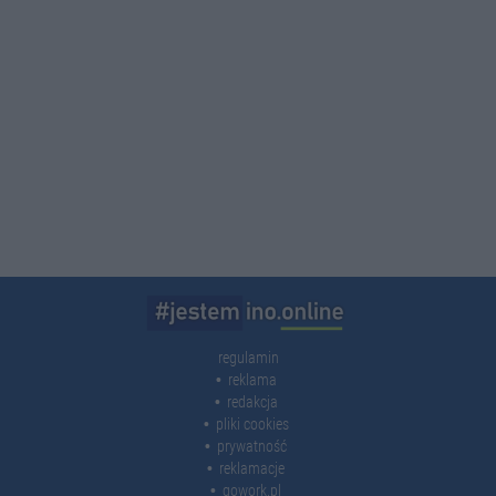
regulamin
reklama
redakcja
pliki cookies
prywatność
reklamacje
gowork.pl