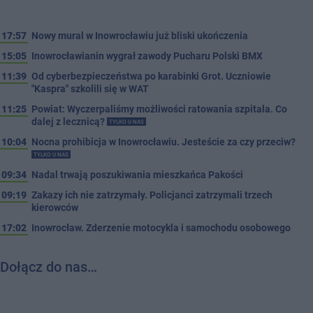
17:57
Nowy mural w Inowrocławiu już bliski ukończenia
15:05
Inowrocławianin wygrał zawody Pucharu Polski BMX
11:39
Od cyberbezpieczeństwa po karabinki Grot. Uczniowie
"Kaspra" szkolili się w WAT
11:25
Powiat: Wyczerpaliśmy możliwości ratowania szpitala. Co
dalej z lecznicą?
TYLKO U NAS
10:04
Nocna prohibicja w Inowrocławiu. Jesteście za czy przeciw?
TYLKO U NAS
09:34
Nadal trwają poszukiwania mieszkańca Pakości
09:19
Zakazy ich nie zatrzymały. Policjanci zatrzymali trzech
kierowców
17:02
Inowrocław. Zderzenie motocykla i samochodu osobowego
Dołącz do nas…