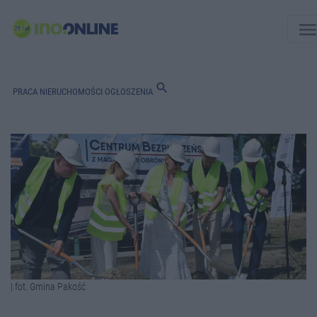
men
search
PRACA
NIERUCHOMOŚCI
OGŁOSZENIA
| fot. Gmina Pakość