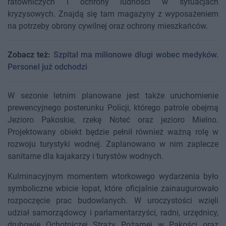
ratowniczych i ochrony ludności w sytuacjach
kryzysowych. Znajdą się tam magazyny z wyposażeniem
na potrzeby obrony cywilnej oraz ochrony mieszkańców.
Zobacz też:
Szpital ma milionowe długi wobec medyków.
Personel już odchodzi
W sezonie letnim planowane jest także uruchomienie
prewencyjnego posterunku Policji, którego patrole obejmą
Jezioro Pakoskie, rzekę Noteć oraz jezioro Mielno.
Projektowany obiekt będzie pełnił również ważną rolę w
rozwoju turystyki wodnej. Zaplanowano w nim zaplecze
sanitarne dla kajakarzy i turystów wodnych.
Kulminacyjnym momentem wtorkowego wydarzenia było
symboliczne wbicie łopat, które oficjalnie zainaugurowało
rozpoczęcie prac budowlanych. W uroczystości wzięli
udział samorządowcy i parlamentarzyści, radni, urzędnicy,
druhowie Ochotniczej Straży Pożarnej w Pakości oraz