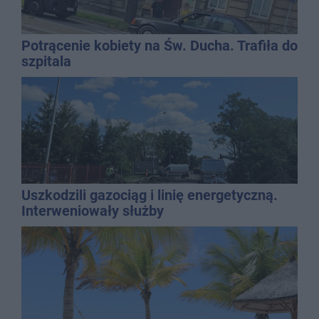
Potrącenie kobiety na Św. Ducha. Trafiła do
szpitala
Uszkodzili gazociąg i linię energetyczną.
Interweniowały służby