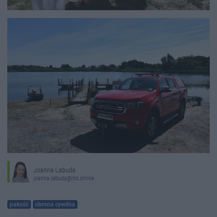
Joanna Labuda
joanna.labuda@ino.online
pakość
obrona cywilna