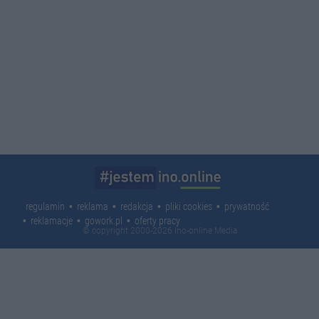
regulamin
reklama
redakcja
pliki cookies
prywatność
reklamacje
gowork.pl
oferty pracy
© copyright 2000-2026 Ino-online Media