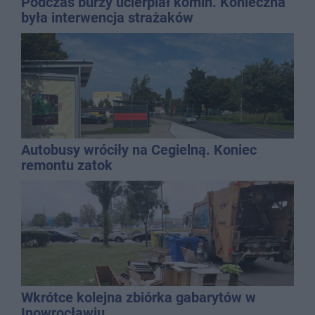
Podczas burzy ucierpiał komin. Konieczna
była interwencja strażaków
Autobusy wróciły na Cegielną. Koniec
remontu zatok
Wkrótce kolejna zbiórka gabarytów w
Inowrocławiu