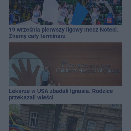
19 września pierwszy ligowy mecz Noteci.
Znamy cały terminarz
Lekarze w USA zbadali Ignasia. Rodzice
przekazali wieści