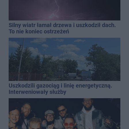
Silny wiatr łamał drzewa i uszkodził dach.
To nie koniec ostrzeżeń
Uszkodzili gazociąg i linię energetyczną.
Interweniowały służby