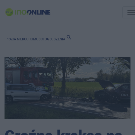
men
search
PRACA
NIERUCHOMOŚCI
OGŁOSZENIA