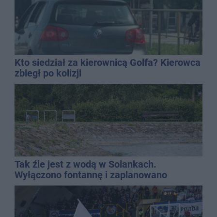
Kto siedział za kierownicą Golfa? Kierowca
zbiegł po kolizji
Tak źle jest z wodą w Solankach.
Wyłączono fontannę i zaplanowano
dolewkę