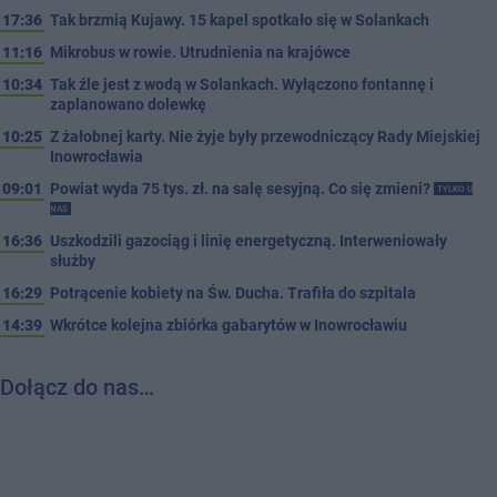
17:36
Tak brzmią Kujawy. 15 kapel spotkało się w Solankach
11:16
Mikrobus w rowie. Utrudnienia na krajówce
10:34
Tak źle jest z wodą w Solankach. Wyłączono fontannę i
zaplanowano dolewkę
10:25
Z żałobnej karty. Nie żyje były przewodniczący Rady Miejskiej
Inowrocławia
09:01
Powiat wyda 75 tys. zł. na salę sesyjną. Co się zmieni?
TYLKO U
NAS
16:36
Uszkodzili gazociąg i linię energetyczną. Interweniowały
służby
16:29
Potrącenie kobiety na Św. Ducha. Trafiła do szpitala
14:39
Wkrótce kolejna zbiórka gabarytów w Inowrocławiu
Dołącz do nas…