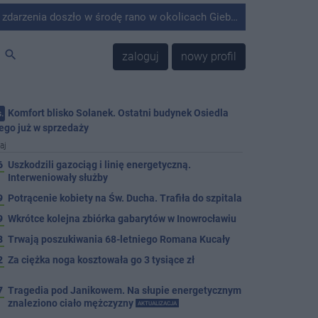
środę rano w okolicach Giebni koło Janikowa. Wówczas na słupie energetycznym odnaleziono ciało mężczyzny.
search
zaloguj
nowy profil
Komfort blisko Solanek. Ostatni budynek Osiedla
.
ego już w sprzedaży
aj
6
Uszkodzili gazociąg i linię energetyczną.
Interweniowały służby
9
Potrącenie kobiety na Św. Ducha. Trafiła do szpitala
9
Wkrótce kolejna zbiórka gabarytów w Inowrocławiu
8
Trwają poszukiwania 68-letniego Romana Kucały
2
Za ciężka noga kosztowała go 3 tysiące zł
7
Tragedia pod Janikowem. Na słupie energetycznym
znaleziono ciało mężczyzny
AKTUALIZACJA