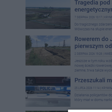
Tragedia pod
energetycznym
7 SIERPNIA 2026 10:17
|
KRYMI
Do tragicznego zdarzeni
Wówczas na słupie ener
Rowerem do J
pierwszym odc
2 SIERPNIA 2026 19:28
|
INWES
Jeszcze w tym roku wzdł
nowej ścieżki rowerowej
ziemne, trwa także wyci
Przeszukali m
25 LIPCA 2026 11:14
|
KRYMIN
Działania policjantów 
który miał w domu narko