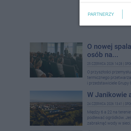
PARTNERZY
O nowej spala
osób na...
25 CZERWCA 2026 14:28
|
SPO
O przyszłości przemysłu
termicznego przetwarz
i przedstawiciele Grup
W Janikowie 
24 CZERWCA 2026 13:41
|
SPO
Między 6 a 22 na tereni
podlewać ogródków. Jeś
zabraknąć wody w sieci.