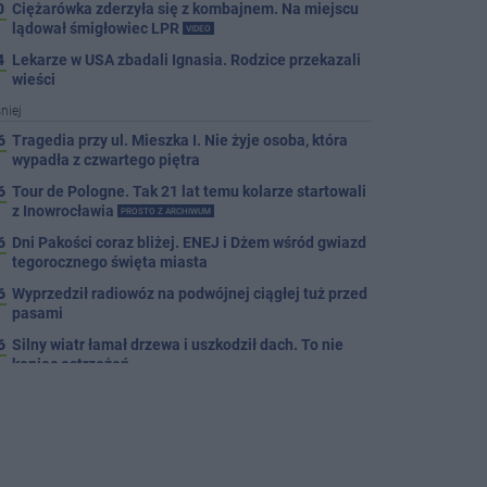
0
Ciężarówka zderzyła się z kombajnem. Na miejscu
lądował śmigłowiec LPR
VIDEO
4
Lekarze w USA zbadali Ignasia. Rodzice przekazali
wieści
niej
6
Tragedia przy ul. Mieszka I. Nie żyje osoba, która
wypadła z czwartego piętra
6
Tour de Pologne. Tak 21 lat temu kolarze startowali
z Inowrocławia
PROSTO Z ARCHIWUM
6
Dni Pakości coraz bliżej. ENEJ i Dżem wśród gwiazd
tegorocznego święta miasta
6
Wyprzedził radiowóz na podwójnej ciągłej tuż przed
pasami
6
Silny wiatr łamał drzewa i uszkodził dach. To nie
koniec ostrzeżeń
6
Autobusy wróciły na Cegielną. Koniec remontu
zatok
6
Pięciu nietrzeźwych uczestników ruchu wpadło w
ręce policji. Rekordzista miał 2,6 promila