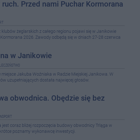
w ruch. Przed nami Puchar Kormorana
RT
klubów żeglarskich z całego regionu pojawi się w Janikowie
 Kormorana 2026. Zawody odbędą się w dniach 27-28 czerwca
dna w Janikowie
ŁECZEŃSTWO
e miejsce Jakuba Woźniaka w Radzie Miejskiej Janikowa. W
ów uzupełniających dostała najwięcej głosów.
wa obwodnica. Obędzie się bez
NSPORT
est coraz bliżej rozpoczęcia budowy obwodnicy Trląga w
krótce poznamy wykonawcę inwestycji.