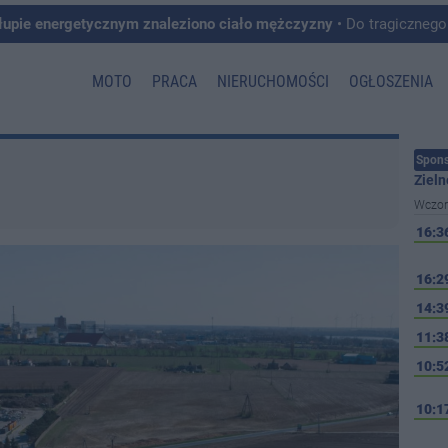
łupie energetycznym znaleziono ciało mężczyzny
• Do tragicznego zdarzenia doszło w 
MOTO
PRACA
NIERUCHOMOŚCI
OGŁOSZENIA
Spons
Zieln
Wczor
16:3
16:2
14:3
11:3
10:5
10:1