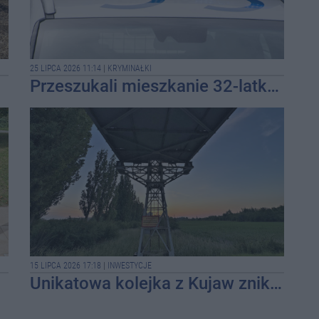
08-0
08-0
25 LIPCA 2026 11:14
|
KRYMINAŁKI
08-0
Przeszukali mieszkanie 32-latka. Miał narkotyki
08-0
08-0
08-0
08-0
08-0
08-0
15 LIPCA 2026 17:18
|
INWESTYCJE
Unikatowa kolejka z Kujaw zniknie bezpowrotnie
08-0
08-0