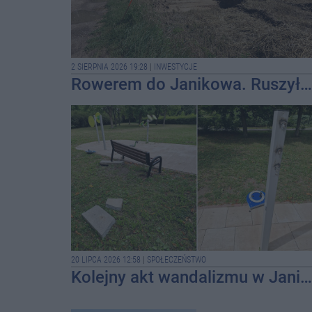
2 SIERPNIA 2026 19:28
|
INWESTYCJE
Rowerem do Janikowa. Ruszyły prace na pierwszym odcinku nowej ścieżki
20 LIPCA 2026 12:58
|
SPOŁECZEŃSTWO
Kolejny akt wandalizmu w Janikowie. Zniszczenia w miejskim parku