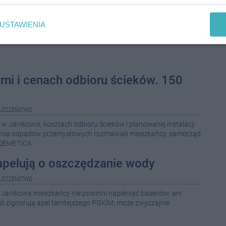
USTAWIENIA
rni i cenach odbioru ścieków. 150
ŁECZEŃSTWO
 w Janikowie, kosztach odbioru ścieków i planowanej instalacji
ania odpadów przemysłowych rozmawiali mieszkańcy, samorząd
y QEMETICA.
apelują o oszczędzanie wody
ŁECZEŃSTWO
e Janikowa mieszkańcy nie powinni napełniać basenów, ani
li zignorują apel tamtejszego PGKiM, może zwyczajnie