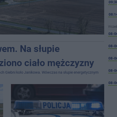
09:3
08:1
Wcześ
08-0
wem. Na słupie
08-0
08-0
ziono ciało mężczyzny
08-0
cach Giebni koło Janikowa. Wówczas na słupie energetycznym
08-0
08-0
08-0