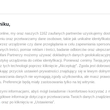
andalizmu w Janikowie. Zniszczenia
08-0
08-0
ZEŃSTWO
niku,
o zniszczenia mienia publicznego w Parku Miejskim w Janikowie.
16:3
stała ławka oraz elementy małej architektury, z których na co
ańcy.
o.online, my oraz naszych 1162 zaufanych partnerów uzyskujemy dos
16:2
niu oraz przetwarzamy dane osobowe, takie jak unikalne identyfikat
ejka z Kujaw zniknie bezpowrotnie
przez urządzenie czy dane przeglądania w celu zapewniania sperson
14:3
ych treści, pomiar reklam i treści, badanie odbiorców oraz ulepszan
YCJE
11:3
fani Partnerzy możemy używać dokładnych danych geolokalizacyjn
i linowej z Janikowa do Piechcina przejdzie niebawem w kolejną
10:5
tykę urządzenia do celów identyfikacji. Ponieważ cenimy Twoją pry
i wagoników z kujawskiego krajobrazu znikną także
z tych technologii poprzez kliknięcie „Akceptuję”. Zgoda jest dobro
10:1
ty.
ikając przycisk ustawień prywatności znajdujący się w lewym dolny
etwarzania danych nie wymagają zgody użytkownika, ale masz prawo 
09:3
. Preferencje będą miały zastosowania tylko na tej witrynie.
08:1
szymi informacjami, abyś mógł świadomie i komfortowo korzystać z
gółowe informacje dotyczące przetwarzania Twoich danych znajdzi
s
oraz po kliknięciu w „Ustawienia”.