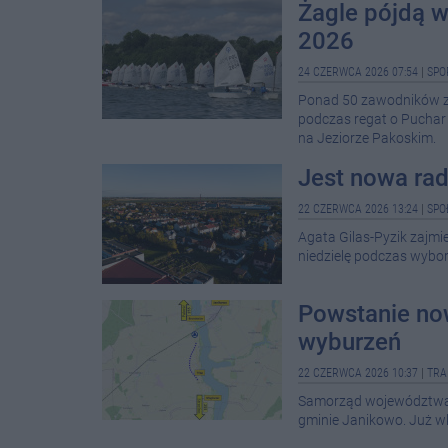
Żagle pójdą 
2026
24 CZERWCA 2026 07:54
|
SPO
Ponad 50 zawodników z 
podczas regat o Puchar
na Jeziorze Pakoskim.
Jest nowa ra
22 CZERWCA 2026 13:24
|
SPO
Agata Gilas-Pyzik zajmi
niedzielę podczas wybor
Powstanie no
wyburzeń
22 CZERWCA 2026 10:37
|
TRA
Samorząd województwa j
gminie Janikowo. Już w