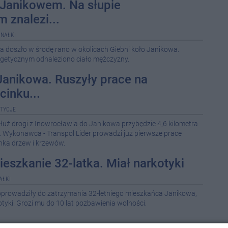
 Janikowem. Na słupie
 znalezi...
08-0
NAŁKI
08-0
a doszło w środę rano w okolicach Giebni koło Janikowa.
getycznym odnaleziono ciało mężczyzny.
08-0
08-0
anikowa. Ruszyły prace na
inku...
08-0
TYCJE
08-0
uż drogi z Inowrocławia do Janikowa przybędzie 4,6 kilometra
. Wykonawca - Transpol Lider prowadzi już pierwsze prace
08-0
nka drzew i krzewów.
ieszkanie 32-latka. Miał narkotyki
08-0
AŁKI
08-0
doprowadziły do zatrzymania 32-letniego mieszkańca Janikowa,
tyki. Grozi mu do 10 lat pozbawienia wolności.
08-0