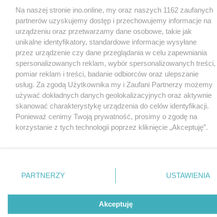
Na naszej stronie ino.online, my oraz naszych 1162 zaufanych
partnerów uzyskujemy dostęp i przechowujemy informacje na
urządzeniu oraz przetwarzamy dane osobowe, takie jak
unikalne identyfikatory, standardowe informacje wysyłane
przez urządzenie czy dane przeglądania w celu zapewniania
spersonalizowanych reklam, wybór spersonalizowanych treści,
pomiar reklam i treści, badanie odbiorców oraz ulepszanie
usług. Za zgodą Użytkownika my i Zaufani Partnerzy możemy
używać dokładnych danych geolokalizacyjnych oraz aktywnie
skanować charakterystykę urządzenia do celów identyfikacji.
Ponieważ cenimy Twoją prywatność, prosimy o zgodę na
korzystanie z tych technologii poprzez kliknięcie „Akceptuję”.
Zgoda jest dobrowolna i zawsze możesz ją zmienić/wycofać
klikając przycisk ustawień prywatności znajdujący się w lewym
dolnym rogu strony
. Niektóre rodzaje przetwarzania danych
nie wymagają zgody użytkownika, ale masz prawo sprzeciwić
PARTNERZY
USTAWIENIA
się takiemu przetwarzaniu. Preferencje będą miały
zastosowania tylko na tej witrynie.
Akceptuję
Zapoznaj się z poniższymi informacjami, abyś mógł świadomie