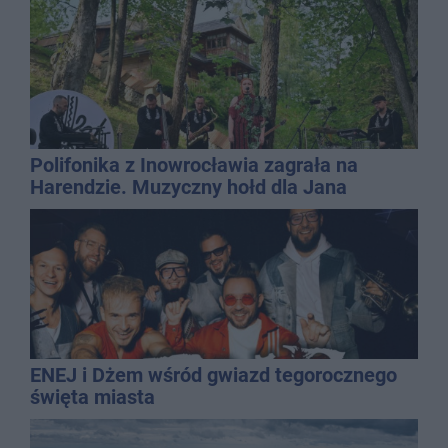
Polifonika z Inowrocławia zagrała na
Harendzie. Muzyczny hołd dla Jana
Kasprowicza
ENEJ i Dżem wśród gwiazd tegorocznego
święta miasta