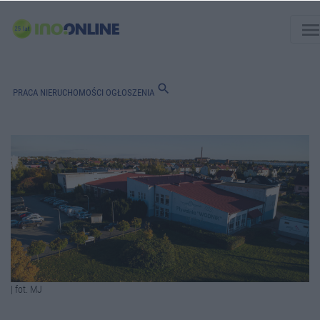
men
search
PRACA
NIERUCHOMOŚCI
OGŁOSZENIA
| fot. MJ