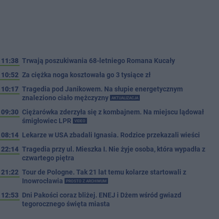
11:38
Trwają poszukiwania 68-letniego Romana Kucały
10:52
Za ciężka noga kosztowała go 3 tysiące zł
10:17
Tragedia pod Janikowem. Na słupie energetycznym
znaleziono ciało mężczyzny
AKTUALIZACJA
09:30
Ciężarówka zderzyła się z kombajnem. Na miejscu lądował
śmigłowiec LPR
VIDEO
08:14
Lekarze w USA zbadali Ignasia. Rodzice przekazali wieści
22:14
Tragedia przy ul. Mieszka I. Nie żyje osoba, która wypadła z
czwartego piętra
21:22
Tour de Pologne. Tak 21 lat temu kolarze startowali z
Inowrocławia
PROSTO Z ARCHIWUM
12:53
Dni Pakości coraz bliżej. ENEJ i Dżem wśród gwiazd
tegorocznego święta miasta