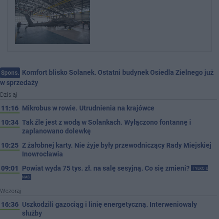
Komfort blisko Solanek. Ostatni budynek Osiedla Zielnego już
Spons.
w sprzedaży
Dzisiaj
11:16
Mikrobus w rowie. Utrudnienia na krajówce
10:34
Tak źle jest z wodą w Solankach. Wyłączono fontannę i
zaplanowano dolewkę
10:25
Z żałobnej karty. Nie żyje były przewodniczący Rady Miejskiej
Inowrocławia
09:01
Powiat wyda 75 tys. zł. na salę sesyjną. Co się zmieni?
TYLKO U
NAS
Wczoraj
16:36
Uszkodzili gazociąg i linię energetyczną. Interweniowały
służby