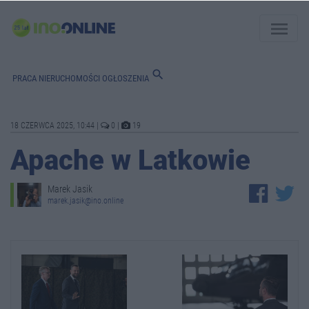
menu
search
PRACA
NIERUCHOMOŚCI
OGŁOSZENIA
18 CZERWCA 2025, 10:44
|
0
|
19
Apache w Latkowie
Marek Jasik
marek.jasik@ino.online