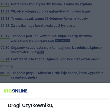
16:29
Potrącenie kobiety na Św. Ducha. Trafiła do szpitala
14:39
Wkrótce kolejna zbiórka gabarytów w Inowrocławiu
11:38
Trwają poszukiwania 68-letniego Romana Kucały
10:52
Za ciężka noga kosztowała go 3 tysiące zł
10:17
Tragedia pod Janikowem. Na słupie energetycznym
znaleziono ciało mężczyzny
AKTUALIZACJA
09:30
Ciężarówka zderzyła się z kombajnem. Na miejscu lądował
śmigłowiec LPR
VIDEO
08:14
Lekarze w USA zbadali Ignasia. Rodzice przekazali wieści
Wcześniej
08-06
Tragedia przy ul. Mieszka I. Nie żyje osoba, która wypadła z
czwartego piętra
08-06
Tour de Pologne. Tak 21 lat temu kolarze startowali z
Inowrocławia
PROSTO Z ARCHIWUM
08-06
Dni Pakości coraz bliżej. ENEJ i Dżem wśród gwiazd
tegorocznego święta miasta
Drogi Użytkowniku,
08-06
Wyprzedził radiowóz na podwójnej ciągłej tuż przed pasami