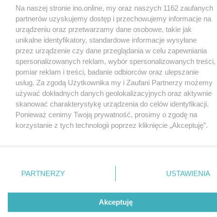
Na naszej stronie ino.online, my oraz naszych 1162 zaufanych
partnerów uzyskujemy dostęp i przechowujemy informacje na
urządzeniu oraz przetwarzamy dane osobowe, takie jak
unikalne identyfikatory, standardowe informacje wysyłane
przez urządzenie czy dane przeglądania w celu zapewniania
spersonalizowanych reklam, wybór spersonalizowanych treści,
pomiar reklam i treści, badanie odbiorców oraz ulepszanie
usług. Za zgodą Użytkownika my i Zaufani Partnerzy możemy
używać dokładnych danych geolokalizacyjnych oraz aktywnie
skanować charakterystykę urządzenia do celów identyfikacji.
Ponieważ cenimy Twoją prywatność, prosimy o zgodę na
korzystanie z tych technologii poprzez kliknięcie „Akceptuję”.
Zgoda jest dobrowolna i zawsze możesz ją zmienić/wycofać
klikając przycisk ustawień prywatności znajdujący się w lewym
dolnym rogu strony
. Niektóre rodzaje przetwarzania danych
nie wymagają zgody użytkownika, ale masz prawo sprzeciwić
PARTNERZY
USTAWIENIA
się takiemu przetwarzaniu. Preferencje będą miały
zastosowania tylko na tej witrynie.
Akceptuję
Zapoznaj się z poniższymi informacjami, abyś mógł świadomie