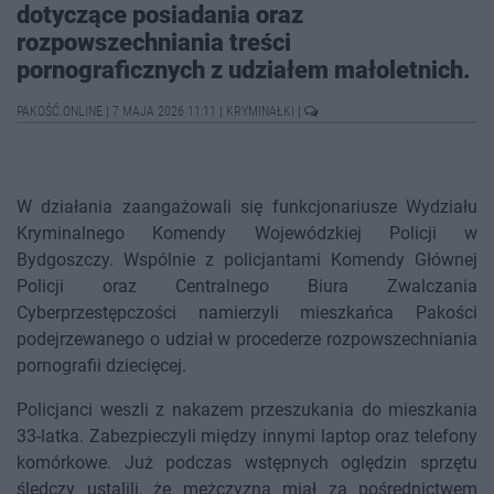
dotyczące posiadania oraz
rozpowszechniania treści
pornograficznych z udziałem małoletnich.
PAKOŚĆ.ONLINE
|
7 MAJA 2026 11:11
|
KRYMINAŁKI
|
W działania zaangażowali się funkcjonariusze Wydziału
Kryminalnego Komendy Wojewódzkiej Policji w
Bydgoszczy. Wspólnie z policjantami Komendy Głównej
Policji oraz Centralnego Biura Zwalczania
Cyberprzestępczości namierzyli mieszkańca Pakości
podejrzewanego o udział w procederze rozpowszechniania
pornografii dziecięcej.
Policjanci weszli z nakazem przeszukania do mieszkania
33-latka. Zabezpieczyli między innymi laptop oraz telefony
komórkowe. Już podczas wstępnych oględzin sprzętu
śledczy ustalili, że mężczyzna miał za pośrednictwem