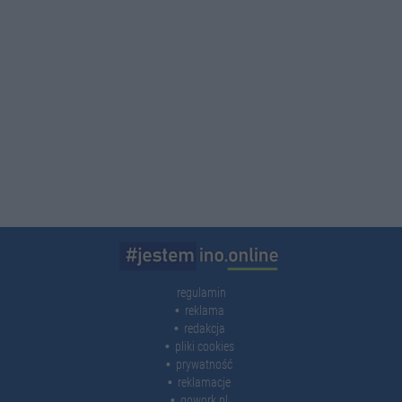
regulamin
reklama
redakcja
pliki cookies
prywatność
reklamacje
gowork.pl