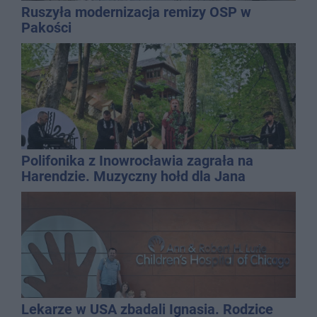
Ruszyła modernizacja remizy OSP w
Pakości
Polifonika z Inowrocławia zagrała na
Harendzie. Muzyczny hołd dla Jana
Kasprowicza
Lekarze w USA zbadali Ignasia. Rodzice