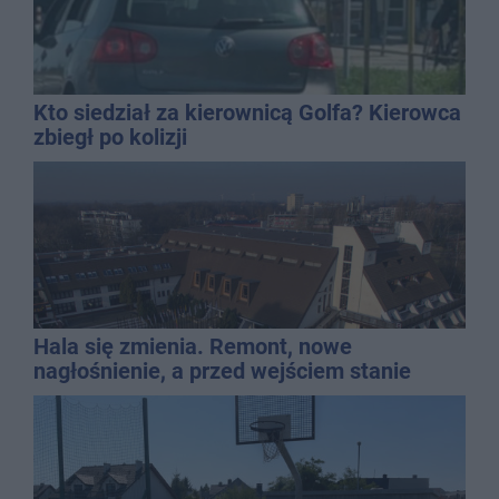
Kto siedział za kierownicą Golfa? Kierowca
zbiegł po kolizji
Hala się zmienia. Remont, nowe
nagłośnienie, a przed wejściem stanie
QEMETICA ARENA