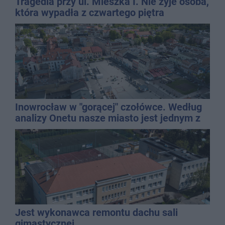
Tragedia przy ul. Mieszka I. Nie żyje osoba,
która wypadła z czwartego piętra
Inowrocław w "gorącej" czołówce. Według
analizy Onetu nasze miasto jest jednym z
najbardziej narażonych na upały
Jest wykonawca remontu dachu sali
gimastycznej