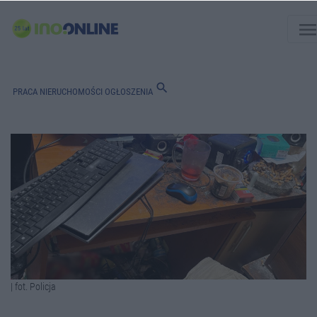
men
search
PRACA
NIERUCHOMOŚCI
OGŁOSZENIA
| fot. Policja