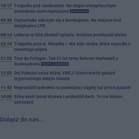
10:17
Tragedia pod Janikowem. Na słupie energetycznym
znaleziono ciało mężczyzny
AKTUALIZACJA
09:30
Ciężarówka zderzyła się z kombajnem. Na miejsce leci
śmigłowiec LPR
08:14
Lekarze w USA zbadali Ignasia. Rodzice przekazali wieści
22:14
Tragedia przy ul. Mieszka I. Nie żyje osoba, która wypadła z
czwartego piętra
21:22
Tour de Pologne. Tak 21 lat temu kolarze startowali z
Inowrocławia
PROSTO Z ARCHIWUM
12:53
Dni Pakości coraz bliżej. ENEJ i Dżem wśród gwiazd
tegorocznego święta miasta
11:43
Wyprzedził radiowóz na podwójnej ciągłej tuż przed pasami
10:08
Silny wiatr łamał drzewa i uszkodził dach. To nie koniec
ostrzeżeń
Dołącz do nas…