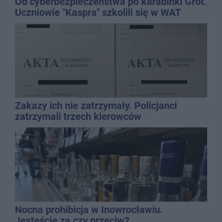
Od cyberbezpieczeństwa po karabinki Grot.
Uczniowie "Kaspra" szkolili się w WAT
Zakazy ich nie zatrzymały. Policjanci
zatrzymali trzech kierowców
Nocna prohibicja w Inowrocławiu.
Jesteście za czy przeciw?