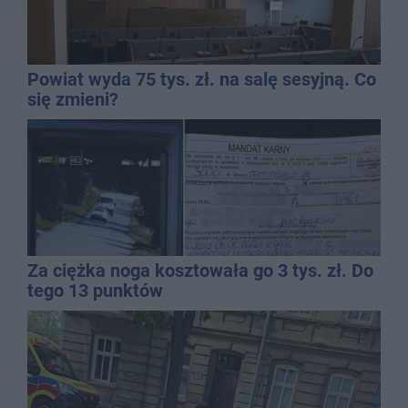
Powiat wyda 75 tys. zł. na salę sesyjną. Co
się zmieni?
Za ciężka noga kosztowała go 3 tys. zł. Do
tego 13 punktów