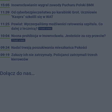
15:05
Inowrocławianin wygrał zawody Pucharu Polski BMX
11:39
Od cyberbezpieczeństwa po karabinki Grot. Uczniowie
"Kaspra" szkolili się w WAT
11:25
Powiat: Wyczerpaliśmy możliwości ratowania szpitala. Co
dalej z lecznicą?
TYLKO U NAS
10:04
Nocna prohibicja w Inowrocławiu. Jesteście za czy przeciw?
TYLKO U NAS
09:34
Nadal trwają poszukiwania mieszkańca Pakości
09:19
Zakazy ich nie zatrzymały. Policjanci zatrzymali trzech
kierowców
Dołącz do nas…