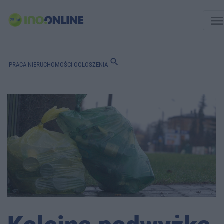
men
search
PRACA
NIERUCHOMOŚCI
OGŁOSZENIA