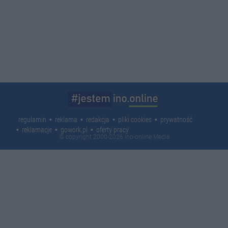
regulamin
reklama
redakcja
pliki cookies
prywatność
reklamacje
gowork.pl
oferty pracy
© copyright 2000-2026 Ino-online Media