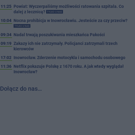
11:25
Powiat: Wyczerpaliśmy możliwości ratowania szpitala. Co
dalej z lecznicą?
TYLKO U NAS
10:04
Nocna prohibicja w Inowrocławiu. Jesteście za czy przeciw?
TYLKO U NAS
09:34
Nadal trwają poszukiwania mieszkańca Pakości
09:19
Zakazy ich nie zatrzymały. Policjanci zatrzymali trzech
kierowców
17:02
Inowrocław. Zderzenie motocykla i samochodu osobowego
11:36
Netflix pokazuje Polskę z 1670 roku. A jak wtedy wyglądał
Inowrocław?
Dołącz do nas…