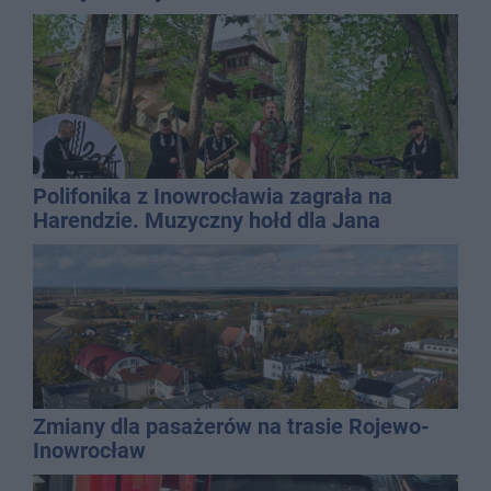
Polifonika z Inowrocławia zagrała na
Harendzie. Muzyczny hołd dla Jana
Kasprowicza
Zmiany dla pasażerów na trasie Rojewo-
Inowrocław