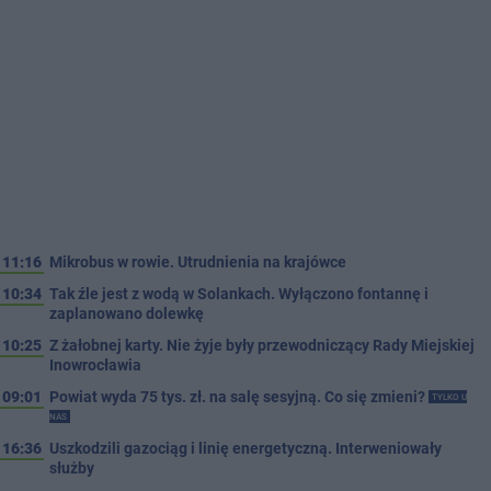
11:16
Mikrobus w rowie. Utrudnienia na krajówce
10:34
Tak źle jest z wodą w Solankach. Wyłączono fontannę i
zaplanowano dolewkę
10:25
Z żałobnej karty. Nie żyje były przewodniczący Rady Miejskiej
Inowrocławia
09:01
Powiat wyda 75 tys. zł. na salę sesyjną. Co się zmieni?
TYLKO U
NAS
16:36
Uszkodzili gazociąg i linię energetyczną. Interweniowały
służby