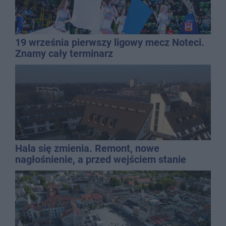
19 września pierwszy ligowy mecz Noteci.
Znamy cały terminarz
Hala się zmienia. Remont, nowe
nagłośnienie, a przed wejściem stanie
QEMETICA ARENA