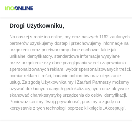
Drogi Użytkowniku,
Na naszej stronie ino.online, my oraz naszych 1162 zaufanych
partnerów uzyskujemy dostęp i przechowujemy informacje na
urządzeniu oraz przetwarzamy dane osobowe, takie jak
unikalne identyfikatory, standardowe informacje wysyłane
przez urządzenie czy dane przeglądania w celu zapewniania
spersonalizowanych reklam, wybór spersonalizowanych treści,
pomiar reklam i treści, badanie odbiorców oraz ulepszanie
usług. Za zgodą Użytkownika my i Zaufani Partnerzy możemy
używać dokładnych danych geolokalizacyjnych oraz aktywnie
skanować charakterystykę urządzenia do celów identyfikacji.
Ponieważ cenimy Twoją prywatność, prosimy o zgodę na
korzystanie z tych technologii poprzez kliknięcie „Akceptuję”.
Zgoda jest dobrowolna i zawsze możesz ją zmienić/wycofać
klikając przycisk ustawień prywatności znajdujący się w lewym
dolnym rogu strony
. Niektóre rodzaje przetwarzania danych