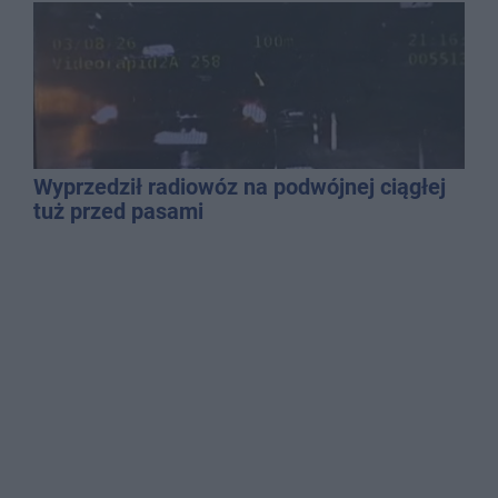
Wyprzedził radiowóz na podwójnej ciągłej
tuż przed pasami