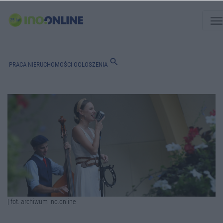
men
search
PRACA
NIERUCHOMOŚCI
OGŁOSZENIA
| fot. archiwum ino.online