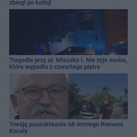
zbiegł po kolizji
Tragedia przy ul. Mieszka I. Nie żyje osoba,
która wypadła z czwartego piętra
Trwają poszukiwania 68-letniego Romana
Kucały