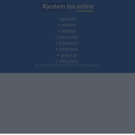
regulamin
reklama
redakcja
pliki cookies
prywatność
reklamacje
gowork.pl
oferty pracy
© copyright 2000-2026 Ino-online Media