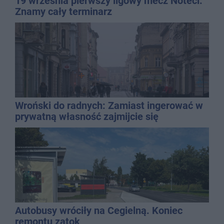
19 września pierwszy ligowy mecz Noteci.
Znamy cały terminarz
Wroński do radnych: Zamiast ingerować w
prywatną własność zajmijcie się
gospodarką
Autobusy wróciły na Cegielną. Koniec
remontu zatok