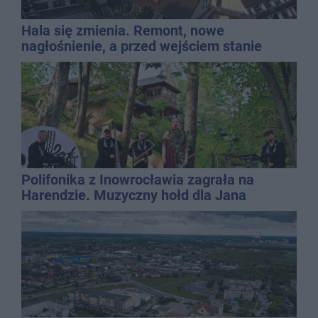
Hala się zmienia. Remont, nowe
nagłośnienie, a przed wejściem stanie
QEMETICA ARENA
Polifonika z Inowrocławia zagrała na
Harendzie. Muzyczny hołd dla Jana
Kasprowicza