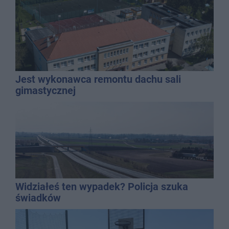
Jest wykonawca remontu dachu sali
gimastycznej
Widziałeś ten wypadek? Policja szuka
świadków