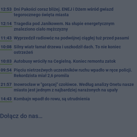
12:53
Dni Pakości coraz bliżej. ENEJ i Dżem wśród gwiazd
tegorocznego święta miasta
12:14
Tragedia pod Janikowem. Na słupie energetycznym
znaleziono ciało mężczyzny
11:43
Wyprzedził radiowóz na podwójnej ciągłej tuż przed pasami
10:08
Silny wiatr łamał drzewa i uszkodził dach. To nie koniec
ostrzeżeń
10:03
Autobusy wróciły na Cegielną. Koniec remontu zatok
09:54
Pięciu nietrzeźwych uczestników ruchu wpadło w ręce policji.
Rekordzista miał 2,6 promila
21:57
Inowrocław w "gorącej" czołówce. Według analizy Onetu nasze
miasto jest jednym z najbardziej narażonych na upały
14:43
Kombajn wpadł do rowu, są utrudnienia
Dołącz do nas…