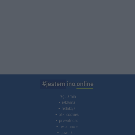
regulamin
reklama
redakcja
pliki cookies
prywatność
reklamacje
gowork.pl