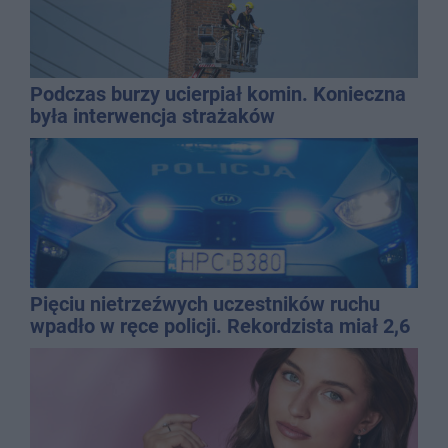
Podczas burzy ucierpiał komin. Konieczna
była interwencja strażaków
Pięciu nietrzeźwych uczestników ruchu
wpadło w ręce policji. Rekordzista miał 2,6
promila