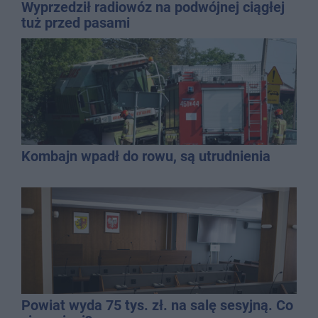
Wyprzedził radiowóz na podwójnej ciągłej
tuż przed pasami
Kombajn wpadł do rowu, są utrudnienia
Powiat wyda 75 tys. zł. na salę sesyjną. Co