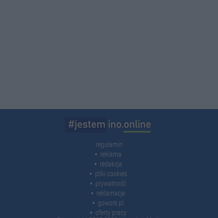
regulamin
reklama
redakcja
pliki cookies
prywatność
reklamacje
gowork.pl
oferty pracy