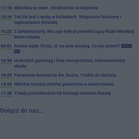
11:16
Mikrobus w rowie. Utrudnienia na krajówce
10:34
Tak źle jest z wodą w Solankach. Wyłączono fontannę i
zaplanowano dolewkę
10:25
Z żałobnej karty. Nie żyje były przewodniczący Rady Miejskiej
Inowrocławia
09:01
Powiat wyda 75 tys. zł. na salę sesyjną. Co się zmieni?
TYLKO U
NAS
16:36
Uszkodzili gazociąg i linię energetyczną. Interweniowały
służby
16:29
Potrącenie kobiety na Św. Ducha. Trafiła do szpitala
14:39
Wkrótce kolejna zbiórka gabarytów w Inowrocławiu
11:38
Trwają poszukiwania 68-letniego Romana Kucały
Dołącz do nas…