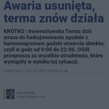
Awaria usunięta,
terma znów działa
KRÓTKO | Inowrocławska Terma dziś
wraca do funkcjonowania zgodnie z
harmonogramem godzin otwarcia obiektu,
czyli w godz od 9:00 do 22:00. OSiR
przeprasza za wszelkie utrudnienia, które
wystąpiły w wyniku tej sytuacji.
INOWROCŁAW
|
1 LIPCA 2025 09:49
|
REKREACJA
|
Maciej Piątek
maciej.piatek@ino.online