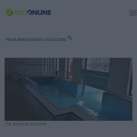
men
search
PRACA
NIERUCHOMOŚCI
OGŁOSZENIA
| fot. archiwum Ino.online