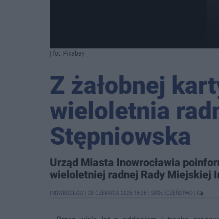
| fot. Pixabay
Z żałobnej kart
wieloletnia rad
Stępniowska
Urząd Miasta Inowrocławia poinfor
wieloletniej radnej Rady Miejskiej 
INOWROCŁAW
|
28 CZERWCA 2025 16:36
|
SPOŁECZEŃSTWO
|