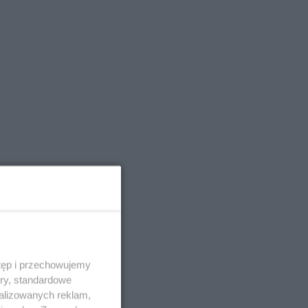
tęp i przechowujemy
ory, standardowe
alizowanych reklam,