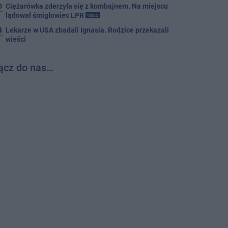
0
Ciężarówka zderzyła się z kombajnem. Na miejscu
lądował śmigłowiec LPR
VIDEO
4
Lekarze w USA zbadali Ignasia. Rodzice przekazali
wieści
ącz do nas…