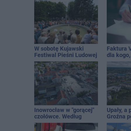
interwen
W sobotę Kujawski
Faktura 
Festiwal Pieśni Ludowej
dla kogo,
wystawić 
Inowrocław w "gorącej"
Upały, a
czołówce. Według
Groźna p
analizy Onetu nasze
naszym 
miasto jest jednym z