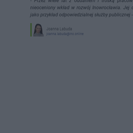
-
Przez wiele lat z oddaniem i troską prac
nieoceniony wkład w rozwój Inowrocławia. Jej
jako przykład odpowiedzialnej służby publicznej
-
Joanna Labuda
joanna.labuda@ino.online