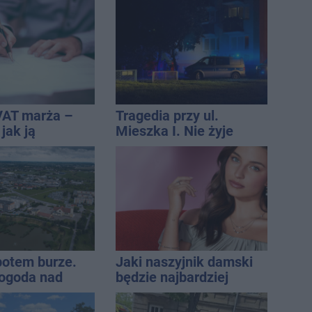
cja strażaków
energetycznym
znaleziono ciało
mężczyzny
VAT marża –
Tragedia przy ul.
 jak ją
Mieszka I. Nie żyje
i jak rozliczyć
osoba, która wypadła z
czwartego piętra
 potem burze.
Jaki naszyjnik damski
ogoda nad
będzie najbardziej
regionem
uniwersalny? Modele,
które pasują do wielu