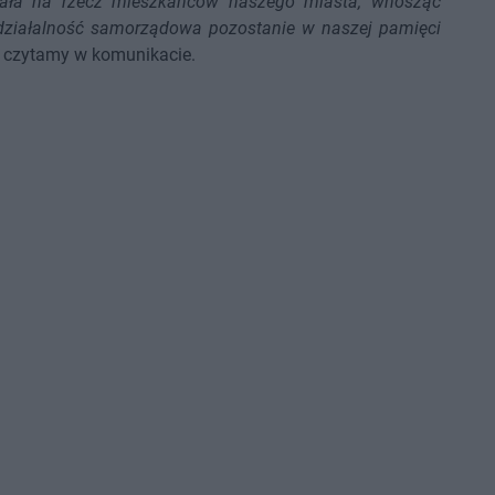
owała na rzecz mieszkańców naszego miasta, wnosząc
 działalność samorządowa pozostanie w naszej pamięci
 czytamy w komunikacie.