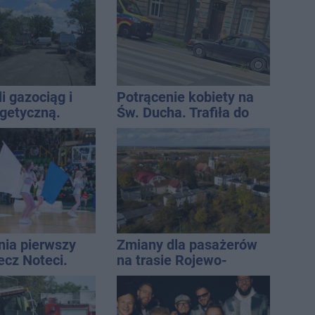
stylizacji
i gazociąg i
Potrącenie kobiety na
rgetyczną.
Św. Ducha. Trafiła do
iowały służby
szpitala
nia pierwszy
Zmiany dla pasażerów
ecz Noteci.
na trasie Rojewo-
ły terminarz
Inowrocław