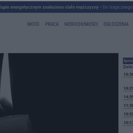
łupie energetycznym znaleziono ciało mężczyzny
• Do tragicznego zdarzenia doszło w 
MOTO
PRACA
NIERUCHOMOŚCI
OGŁOSZENIA
Spons
Zieln
16:3
16:2
14:3
11:3
10:5
10:1