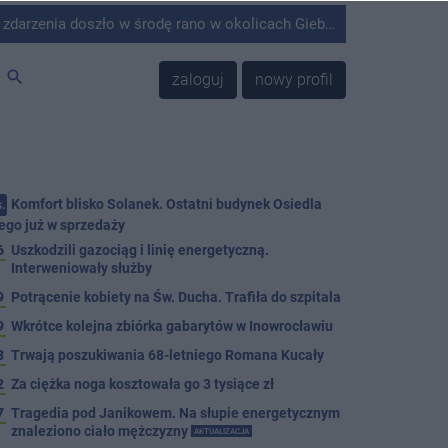
środę rano w okolicach Giebni koło Janikowa. Wówczas na słupie energetycznym odnaleziono ciało mężczyzny.
search
zaloguj
nowy profil
Komfort blisko Solanek. Ostatni budynek Osiedla
.
ego już w sprzedaży
6
Uszkodzili gazociąg i linię energetyczną.
Interweniowały służby
9
Potrącenie kobiety na Św. Ducha. Trafiła do szpitala
9
Wkrótce kolejna zbiórka gabarytów w Inowrocławiu
8
Trwają poszukiwania 68-letniego Romana Kucały
2
Za ciężka noga kosztowała go 3 tysiące zł
7
Tragedia pod Janikowem. Na słupie energetycznym
znaleziono ciało mężczyzny
AKTUALIZACJA