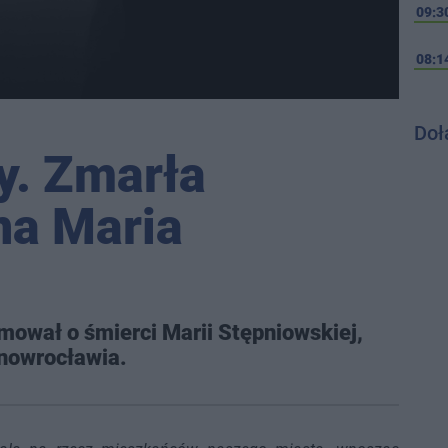
09:3
08:1
Doł
y. Zmarła
na Maria
mował o śmierci Marii Stępniowskiej,
Inowrocławia.