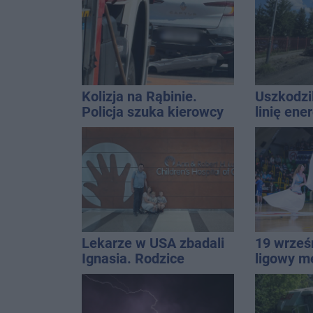
najbardziej narażonych
na upały
Kolizja na Rąbinie.
Uszkodzil
Policja szuka kierowcy
linię ene
Golfa
Interwen
Lekarze w USA zbadali
19 wrześ
Ignasia. Rodzice
ligowy m
przekazali wieści
Znamy ca