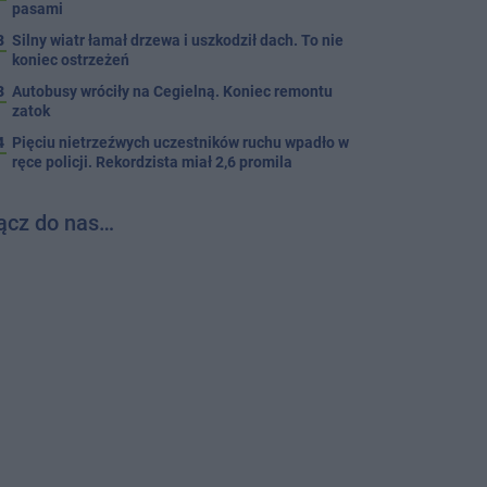
pasami
8
Silny wiatr łamał drzewa i uszkodził dach. To nie
koniec ostrzeżeń
3
Autobusy wróciły na Cegielną. Koniec remontu
zatok
4
Pięciu nietrzeźwych uczestników ruchu wpadło w
ręce policji. Rekordzista miał 2,6 promila
ącz do nas…