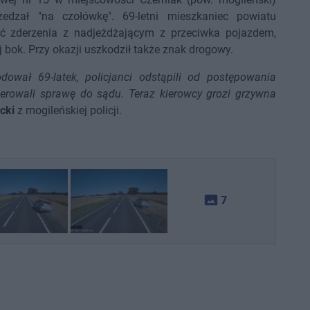
dzał "na czołówkę". 69-letni mieszkaniec powiatu
nąć zderzenia z nadjeżdżającym z przeciwka pojazdem,
j bok. Przy okazji uszkodził także znak drogowy.
ował 69-latek, policjanci odstąpili od postępowania
erowali sprawę do sądu. Teraz kierowcy grozi grzywna
cki
z mogileńskiej policji.
photo_size_select_actual
7