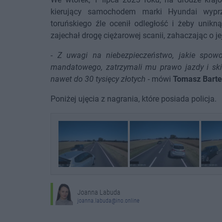
kierujący samochodem marki Hyundai wyprze
toruńskiego źle ocenił odległość i żeby unik
zajechał drogę ciężarowej scanii, zahaczając o je
-
Z uwagi na niebezpieczeństwo, jakie spowod
mandatowego, zatrzymali mu prawo jazdy i ski
nawet do 30 tysięcy złotych
- mówi
Tomasz Barte
Poniżej ujęcia z nagrania, które posiada policja.
Joanna Labuda
joanna.labuda@ino.online