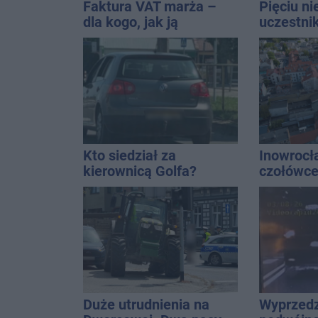
Faktura VAT marża –
Pięciu n
dla kogo, jak ją
uczestni
wystawić i jak rozliczyć
wpadło w 
Rekordzis
promila
Kto siedział za
Inowrocł
kierownicą Golfa?
czołówce
Kierowca zbiegł po
analizy 
kolizji
miasto j
najbardz
na upały
Duże utrudnienia na
Wyprzedz