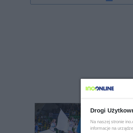
Drogi Użytkow
Na naszej stronie in
informacje na urządze