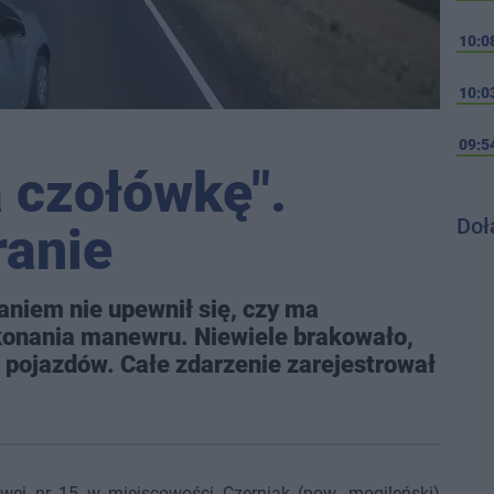
10:0
10:0
09:5
 czołówkę".
Doł
ranie
niem nie upewnił się, czy ma
konania manewru. Niewiele brakowało,
 pojazdów. Całe zdarzenie zarejestrował
owej nr 15 w miejscowości Czerniak (pow. mogileński)