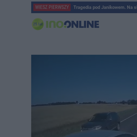
WIESZ PIERWSZY
Tragedia pod Janikowem. Na s