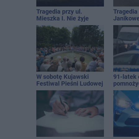
Tragedia przy ul.
Tragedia
Mieszka I. Nie żyje
Janikowe
osoba, która wypadła z
energet
czwartego piętra
znalezion
mężczyz
W sobotę Kujawski
91-latek 
Festiwal Pieśni Ludowej
pomnoży
oszczędno
ponad 10 