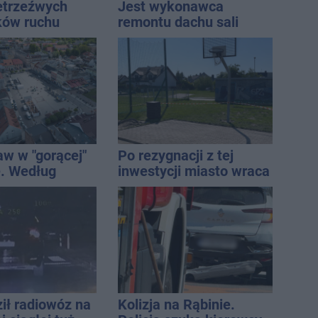
ietrzeźwych
Jest wykonawca
ków ruchu
remontu dachu sali
ręce policji.
gimastycznej
ta miał 2,6
aw w "gorącej"
Po rezygnacji z tej
. Według
inwestycji miasto wraca
Onetu nasze
do tematu
est jednym z
iej narażonych
ił radiowóz na
Kolizja na Rąbinie.