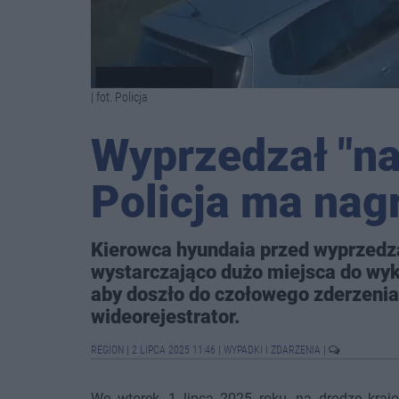
| fot. Policja
Wyprzedzał "na
Policja ma nag
Kierowca hyundaia przed wyprzedza
wystarczająco dużo miejsca do wy
aby doszło do czołowego zderzenia
wideorejestrator.
REGION
|
2 LIPCA 2025 11:46
|
WYPADKI I ZDARZENIA
|
We wtorek, 1 lipca 2025 roku, na drodze kraj