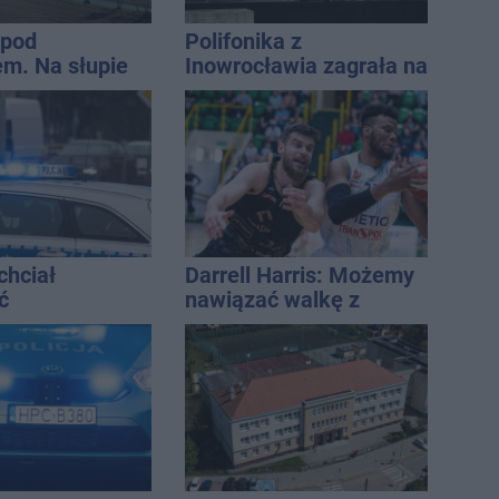
 pod
Polifonika z
m. Na słupie
Inowrocławia zagrała na
ycznym
Harendzie. Muzyczny
o ciało
hołd dla Jana
ny
Kasprowicza
chciał
Darrell Harris: Możemy
ć
nawiązać walkę z
ści. Stracił
każdym w tej lidze
tys. zł