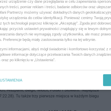
przez urządzenie czy dane przeglądania w celu zapewniania sperson
ych treści, pomiar reklam i treści, badanie odbiorców oraz ulepszan
fani Partnerzy możemy używać dokładnych danych geolokalizacyjn
tykę urządzenia do celów identyfikacji. Ponieważ cenimy Twoją pry
z tych technologii poprzez kliknięcie „Akceptuję”. Zgoda jest dobro
ikając przycisk ustawień prywatności znajdujący się w lewym dolny
etwarzania danych nie wymagają zgody użytkownika, ale masz prawo 
. Preferencje będą miały zastosowania tylko na tej witrynie.
szymi informacjami, abyś mógł świadomie i komfortowo korzystać z
gółowe informacje dotyczące przetwarzania Twoich danych znajdzi
s
oraz po kliknięciu w „Ustawienia”.
USTAWIENIA
ójek podwójnych kobiet (JW2x). Startowały m.in. osady z
zech, Hiszpanii, Belgii, Włoch, Polski i Słowenii. Najlepsze
7:22.28). Tu także trzy pierwsze miejsca w każdym biegu