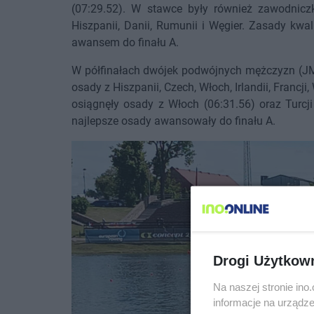
(07:29.52). W stawce były również zawodniczki
Hiszpanii, Danii, Rumunii i Węgier. Zasady kwa
awansem do finału A.
W półfinałach dwójek podwójnych mężczyzn (JM2x
osady z Hiszpanii, Czech, Włoch, Irlandii, Francji, 
osiągnęły osady z Włoch (06:31.56) oraz Turcji
najlepsze osady awansowały do finału A.
Drogi Użytkow
Na naszej stronie in
informacje na urządze