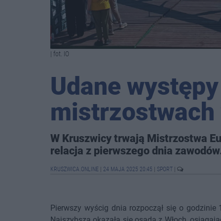
| fot. IO
Udane występy
mistrzostwach
W Kruszwicy trwają Mistrzostwa Eu
relacja z pierwszego dnia zawodów
KRUSZWICA.ONLINE
|
24 MAJA 2025 20:45
|
SPORT
|
Pierwszy wyścig dnia rozpoczął się o godzinie
Najszybsza okazała się osada z Włoch, osiągając