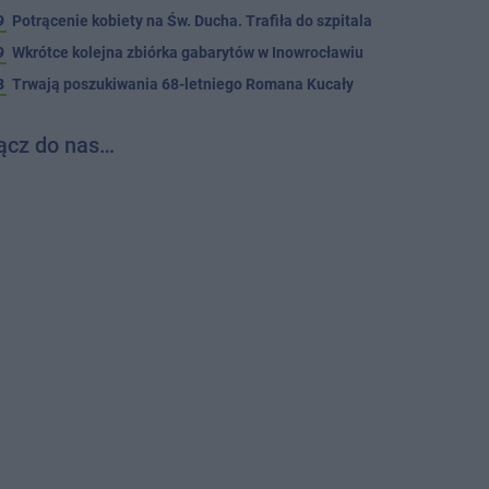
9
Potrącenie kobiety na Św. Ducha. Trafiła do szpitala
9
Wkrótce kolejna zbiórka gabarytów w Inowrocławiu
8
Trwają poszukiwania 68-letniego Romana Kucały
ącz do nas…