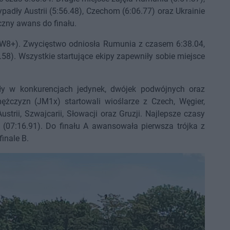
ypadły Austrii (5:56.48), Czechom (6:06.77) oraz Ukrainie
czny awans do finału.
JW8+). Zwycięstwo odniosła Rumunia z czasem 6:38.04,
.58). Wszystkie startujące ekipy zapewniły sobie miejsce
ły w konkurencjach jedynek, dwójek podwójnych oraz
żczyzn (JM1x) startowali wioślarze z Czech, Węgier,
Austrii, Szwajcarii, Słowacji oraz Gruzji. Najlepsze czasy
 (07:16.91). Do finału A awansowała pierwsza trójka z
inale B.