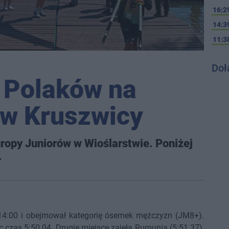
16:2
14:3
11:3
Doł
 Polaków na
 w Kruszwicy
ropy Juniorów w Wioślarstwie. Poniżej
.
 14:00 i obejmował kategorię ósemek mężczyzn (JM8+).
 czas 5:50.04. Drugie miejsce zajęła Rumunia (5:51.37),