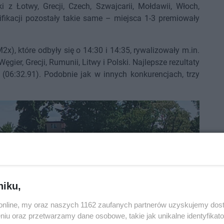
 z Łotwy, Grecji, Czech, Szwajcarii, Mołdawii, Włoch,
lifikacji pozostały takie same – miejsca 1-3 premiowały
), które odbyły się o 14:30 i 14:35, rywalizowały m.in.
Węgier, Grecji, Rumunii, Litwy i Polski. Najlepsze rezultaty
 (06:32.91). Podobnie jak w innych konkurencjach, trzy
niku,
o.online, my oraz naszych 1162 zaufanych partnerów uzyskujemy dos
niu oraz przetwarzamy dane osobowe, takie jak unikalne identyfikat