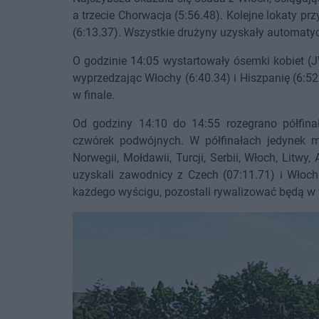
a trzecie Chorwacja (5:56.48). Kolejne lokaty prz
(6:13.37). Wszystkie drużyny uzyskały automaty
O godzinie 14:05 wystartowały ósemki kobiet (
wyprzedzając Włochy (6:40.34) i Hiszpanię (6:52
w finale.
Od godziny 14:10 do 14:55 rozegrano półfina
czwórek podwójnych. W półfinałach jedynek mę
Norwegii, Mołdawii, Turcji, Serbii, Włoch, Litwy, 
uzyskali zawodnicy z Czech (07:11.71) i Włoch
każdego wyścigu, pozostali rywalizować będą w f