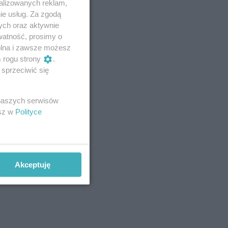
alizowanych reklam,
ie usług. Za zgodą
ych oraz aktywnie
watność, prosimy o
wolna i zawsze możesz
m rogu strony
.
sprzeciwić się
 naszych serwisów
esz w
Polityce
Akceptuję