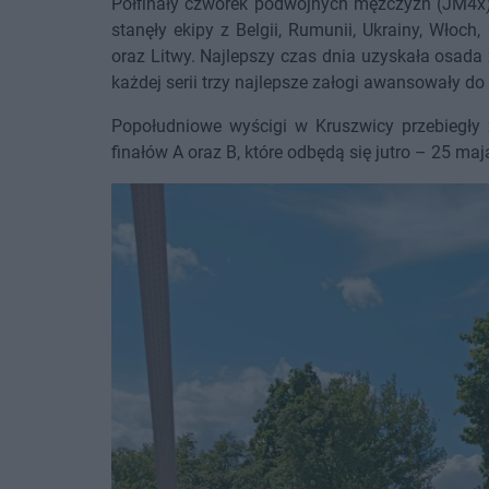
Półfinały czwórek podwójnych mężczyzn (JM4x) r
stanęły ekipy z Belgii, Rumunii, Ukrainy, Włoch, Gr
oraz Litwy. Najlepszy czas dnia uzyskała osada 
każdej serii trzy najlepsze załogi awansowały do f
Popołudniowe wyścigi w Kruszwicy przebiegły z
finałów A oraz B, które odbędą się jutro – 25 maj