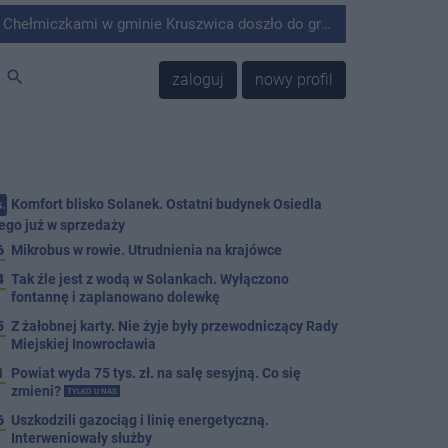
minie Kruszwica doszło do groźnie wyglądającego zdarzenia.
search
zaloguj
nowy profil
Komfort blisko Solanek. Ostatni budynek Osiedla
.
ego już w sprzedaży
6
Mikrobus w rowie. Utrudnienia na krajówce
4
Tak źle jest z wodą w Solankach. Wyłączono
fontannę i zaplanowano dolewkę
5
Z żałobnej karty. Nie żyje były przewodniczący Rady
Miejskiej Inowrocławia
1
Powiat wyda 75 tys. zł. na salę sesyjną. Co się
zmieni?
TYLKO U NAS
6
Uszkodzili gazociąg i linię energetyczną.
Interweniowały służby