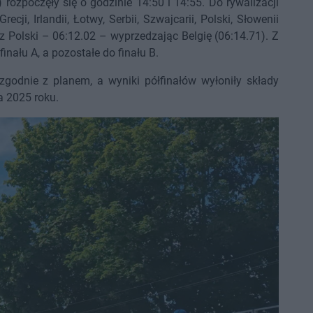
ozpoczęły się o godzinie 14:50 i 14:55. Do rywalizacji
ecji, Irlandii, Łotwy, Serbii, Szwajcarii, Polski, Słowenii
z Polski – 06:12.02 – wyprzedzając Belgię (06:14.71). Z
inału A, a pozostałe do finału B.
godnie z planem, a wyniki półfinałów wyłoniły składy
a 2025 roku.