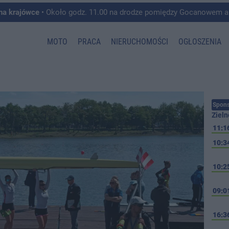
 na krajówce
• Około godz. 11.00 na drodze pomiędzy Gocanowem a Chełmiczkami w g
MOTO
PRACA
NIERUCHOMOŚCI
OGŁOSZENIA
Spons
Zieln
11:1
10:3
10:2
09:0
16:3