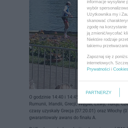
informacje wysyłane 
wybór spersonalizowan
Użytkownika my i Zau
skanować charakterys
zgodę na korzystanie 
ją zmienić/wycofać kl
Niektóre rodzaje prz
takiemu przetwarzaniu
Zapoznaj się z poniż
internetowych. Szcze
Prywatności
i
Cookie
PARTNERZY
O godzinie 14:40 i 14:45 rozegrano półfinały dw
Rumunii, Irlandii, Grecji, Węgier, Litwy, Turcji, C
czasy uzyskały Grecja (07:20.01) oraz Włochy (0
gwarantowały awans do finału A.