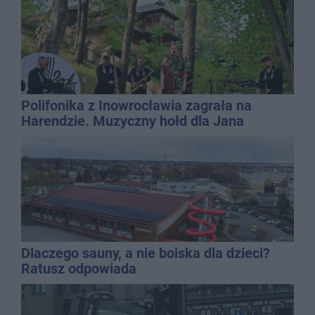
Polifonika z Inowrocławia zagrała na
Harendzie. Muzyczny hołd dla Jana
Kasprowicza
Dlaczego sauny, a nie boiska dla dzieci?
Ratusz odpowiada