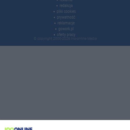
redakcja
pliki cookies
prywatność
reklamacje
gowork.pl
oferty pracy
© copyright 2000-2026 Ino-online Media