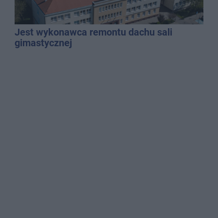
Jest wykonawca remontu dachu sali
gimastycznej