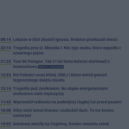
08:14
Lekarze w USA zbadali Ignasia. Rodzice przekazali wieści
22:14
Tragedia przy ul. Mieszka I. Nie żyje osoba, która wypadła z
czwartego piętra
21:22
Tour de Pologne. Tak 21 lat temu kolarze startowali z
Inowrocławia
PROSTO Z ARCHIWUM
12:53
Dni Pakości coraz bliżej. ENEJ i Dżem wśród gwiazd
tegorocznego święta miasta
12:14
Tragedia pod Janikowem. Na słupie energetycznym
znaleziono ciało mężczyzny
11:43
Wyprzedził radiowóz na podwójnej ciągłej tuż przed pasami
10:08
Silny wiatr łamał drzewa i uszkodził dach. To nie koniec
ostrzeżeń
10:03
Autobusy wróciły na Cegielną. Koniec remontu zatok