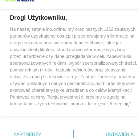
Drogi Użytkowniku,
Na naszej stronie ino.online, my oraz naszych 1162 zaufanych
partnerów uzyskujemy dostęp i przechowujemy informacje na
urządzeniu oraz przetwarzamy dane osobowe, takie jak
unikalne identyfikatory, standardowe informacje wysyłane
przez urządzenie czy dane przeglądania w celu zapewniania
spersonalizowanych reklam, wybór spersonalizowanych treści,
pomiar reklam i treści, badanie odbiorców oraz ulepszanie
usług. Za zgodą Użytkownika my i Zaufani Partnerzy możemy
używać dokładnych danych geolokalizacyjnych oraz aktywnie
skanować charakterystykę urządzenia do celów identyfikacji.
Ponieważ cenimy Twoją prywatność, prosimy o zgodę na
korzystanie z tych technologii poprzez kliknięcie „Akceptuję”.
Zgoda jest dobrowolna i zawsze możesz ją zmienić/wycofać
klikając przycisk ustawień prywatności znajdujący się w lewym
dolnym rogu strony
. Niektóre rodzaje przetwarzania danych
nie wymagają zgody użytkownika, ale masz prawo sprzeciwić
PARTNERZY
USTAWIENIA
się takiemu przetwarzaniu. Preferencje będą miały