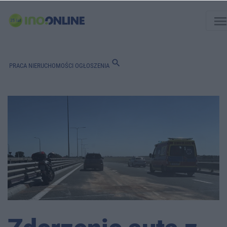
men
search
PRACA
NIERUCHOMOŚCI
OGŁOSZENIA