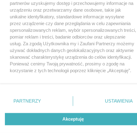
partnerów uzyskujemy dostęp i przechowujemy informacje na
urządzeniu oraz przetwarzamy dane osobowe, takie jak
unikalne identyfikatory, standardowe informacje wysyłane
przez urządzenie czy dane przeglądania w celu zapewniania
spersonalizowanych reklam, wybór spersonalizowanych treści,
pomiar reklam i treści, badanie odbiorców oraz ulepszanie
usług. Za zgodą Użytkownika my i Zaufani Partnerzy możemy
używać dokładnych danych geolokalizacyjnych oraz aktywnie
skanować charakterystykę urządzenia do celów identyfikacji.
Ponieważ cenimy Twoją prywatność, prosimy o zgodę na
korzystanie z tych technologii poprzez kliknięcie „Akceptuję”.
Zgoda jest dobrowolna i zawsze możesz ją zmienić/wycofać
klikając przycisk ustawień prywatności znajdujący się w lewym
dolnym rogu strony
. Niektóre rodzaje przetwarzania danych
nie wymagają zgody użytkownika, ale masz prawo sprzeciwić
PARTNERZY
USTAWIENIA
się takiemu przetwarzaniu. Preferencje będą miały
zastosowania tylko na tej witrynie.
Akceptuję
Zapoznaj się z poniższymi informacjami, abyś mógł świadomie
i komfortowo korzystać z naszych serwisów internetowych.
Szczegółowe informacje dotyczące przetwarzania Twoich