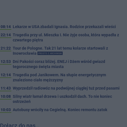
08:14
Lekarze w USA zbadali Ignasia. Rodzice przekazali wieści
22:14
Tragedia przy ul. Mieszka I. Nie żyje osoba, która wypadła z
czwartego piętra
21:22
Tour de Pologne. Tak 21 lat temu kolarze startowali z
Inowrocławia
PROSTO Z ARCHIWUM
12:53
Dni Pakości coraz bliżej. ENEJ i Dżem wśród gwiazd
tegorocznego święta miasta
12:14
Tragedia pod Janikowem. Na słupie energetycznym
znaleziono ciało mężczyzny
11:43
Wyprzedził radiowóz na podwójnej ciągłej tuż przed pasami
10:08
Silny wiatr łamał drzewa i uszkodził dach. To nie koniec
ostrzeżeń
10:03
Autobusy wróciły na Cegielną. Koniec remontu zatok
Dołącz do nas…