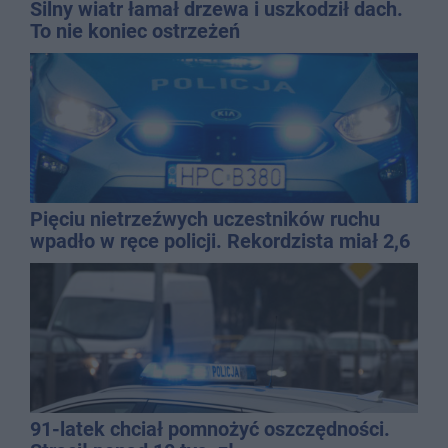
Silny wiatr łamał drzewa i uszkodził dach.
To nie koniec ostrzeżeń
Pięciu nietrzeźwych uczestników ruchu
wpadło w ręce policji. Rekordzista miał 2,6
promila
91-latek chciał pomnożyć oszczędności.