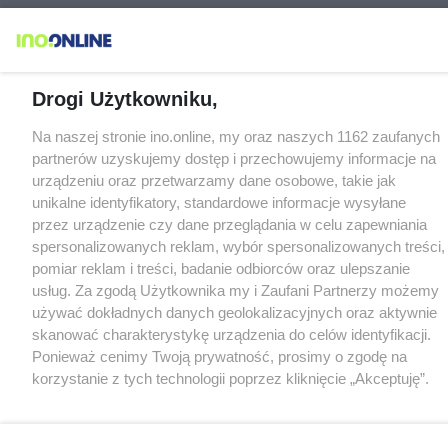
Drogi Użytkowniku,
Na naszej stronie ino.online, my oraz naszych 1162 zaufanych
partnerów uzyskujemy dostęp i przechowujemy informacje na
urządzeniu oraz przetwarzamy dane osobowe, takie jak
unikalne identyfikatory, standardowe informacje wysyłane
przez urządzenie czy dane przeglądania w celu zapewniania
spersonalizowanych reklam, wybór spersonalizowanych treści,
pomiar reklam i treści, badanie odbiorców oraz ulepszanie
usług. Za zgodą Użytkownika my i Zaufani Partnerzy możemy
używać dokładnych danych geolokalizacyjnych oraz aktywnie
skanować charakterystykę urządzenia do celów identyfikacji.
Ponieważ cenimy Twoją prywatność, prosimy o zgodę na
korzystanie z tych technologii poprzez kliknięcie „Akceptuję”.
Zgoda jest dobrowolna i zawsze możesz ją zmienić/wycofać
klikając przycisk ustawień prywatności znajdujący się w lewym
dolnym rogu strony
. Niektóre rodzaje przetwarzania danych