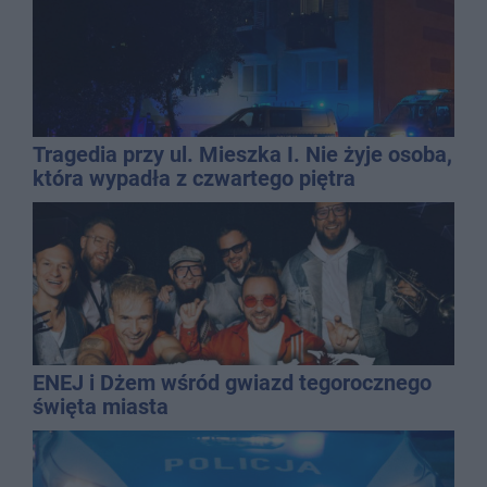
Tragedia przy ul. Mieszka I. Nie żyje osoba,
która wypadła z czwartego piętra
ENEJ i Dżem wśród gwiazd tegorocznego
święta miasta