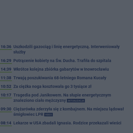
16:36
Uszkodzili gazociąg i linię energetyczną. Interweniowały
służby
16:29
Potrącenie kobiety na Św. Ducha. Trafiła do szpitala
14:39
Wkrótce kolejna zbiórka gabarytów w Inowrocławiu
11:38
Trwają poszukiwania 68-letniego Romana Kucały
10:52
Za ciężka noga kosztowała go 3 tysiące zł
10:17
Tragedia pod Janikowem. Na słupie energetycznym
znaleziono ciało mężczyzny
AKTUALIZACJA
09:30
Ciężarówka zderzyła się z kombajnem. Na miejscu lądował
śmigłowiec LPR
VIDEO
08:14
Lekarze w USA zbadali Ignasia. Rodzice przekazali wieści