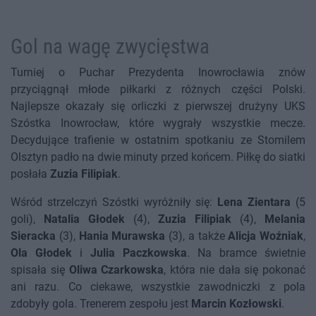
Gol na wagę zwycięstwa
Turniej o Puchar Prezydenta Inowrocławia znów
przyciągnął młode piłkarki z różnych części Polski.
Najlepsze okazały się orliczki z pierwszej drużyny UKS
Szóstka Inowrocław, które wygrały wszystkie mecze.
Decydujące trafienie w ostatnim spotkaniu ze Stomilem
Olsztyn padło na dwie minuty przed końcem. Piłkę do siatki
posłała
Zuzia Filipiak
.
Wśród strzelczyń Szóstki wyróżniły się:
Lena Zientara
(5
goli),
Natalia Głodek
(4),
Zuzia Filipiak
(4),
Melania
Sieracka
(3),
Hania Murawska
(3), a także
Alicja Woźniak
,
Ola Głodek
i
Julia Paczkowska
. Na bramce świetnie
spisała się
Oliwa Czarkowska
, która nie dała się pokonać
ani razu. Co ciekawe, wszystkie zawodniczki z pola
zdobyły gola. Trenerem zespołu jest
Marcin Kozłowski
.