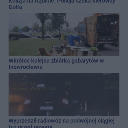
Kolizja na Rąbinie. Policja szuka kierowcy
Golfa
Wkrótce kolejna zbiórka gabarytów w
Inowrocławiu
Wyprzedził radiowóz na podwójnej ciągłej
tuż przed pasami