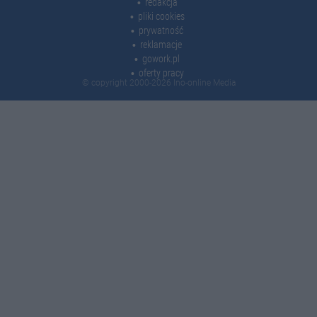
redakcja
pliki cookies
prywatność
reklamacje
gowork.pl
oferty pracy
© copyright 2000-2026 Ino-online Media