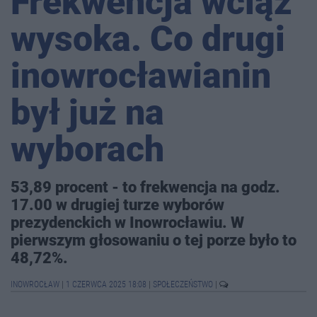
Frekwencja wciąż
wysoka. Co drugi
inowrocławianin
był już na
wyborach
53,89 procent - to frekwencja na godz.
17.00 w drugiej turze wyborów
prezydenckich w Inowrocławiu. W
pierwszym głosowaniu o tej porze było to
48,72%.
INOWROCŁAW
|
1 CZERWCA 2025 18:08
|
SPOŁECZEŃSTWO
|