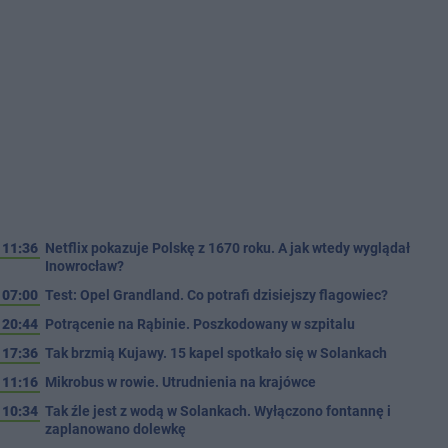
11:36
Netflix pokazuje Polskę z 1670 roku. A jak wtedy wyglądał
Inowrocław?
07:00
Test: Opel Grandland. Co potrafi dzisiejszy flagowiec?
20:44
Potrącenie na Rąbinie. Poszkodowany w szpitalu
17:36
Tak brzmią Kujawy. 15 kapel spotkało się w Solankach
11:16
Mikrobus w rowie. Utrudnienia na krajówce
10:34
Tak źle jest z wodą w Solankach. Wyłączono fontannę i
zaplanowano dolewkę