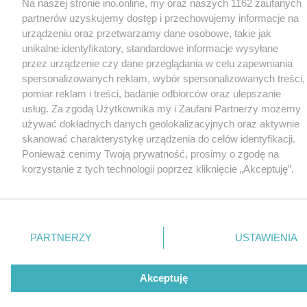
Na naszej stronie ino.online, my oraz naszych 1162 zaufanych
partnerów uzyskujemy dostęp i przechowujemy informacje na
urządzeniu oraz przetwarzamy dane osobowe, takie jak
unikalne identyfikatory, standardowe informacje wysyłane
przez urządzenie czy dane przeglądania w celu zapewniania
spersonalizowanych reklam, wybór spersonalizowanych treści,
pomiar reklam i treści, badanie odbiorców oraz ulepszanie
usług. Za zgodą Użytkownika my i Zaufani Partnerzy możemy
używać dokładnych danych geolokalizacyjnych oraz aktywnie
skanować charakterystykę urządzenia do celów identyfikacji.
Ponieważ cenimy Twoją prywatność, prosimy o zgodę na
korzystanie z tych technologii poprzez kliknięcie „Akceptuję”.
Zgoda jest dobrowolna i zawsze możesz ją zmienić/wycofać
klikając przycisk ustawień prywatności znajdujący się w lewym
dolnym rogu strony
. Niektóre rodzaje przetwarzania danych
nie wymagają zgody użytkownika, ale masz prawo sprzeciwić
PARTNERZY
USTAWIENIA
się takiemu przetwarzaniu. Preferencje będą miały
zastosowania tylko na tej witrynie.
Akceptuję
Zapoznaj się z poniższymi informacjami, abyś mógł świadomie
i komfortowo korzystać z naszych serwisów internetowych.