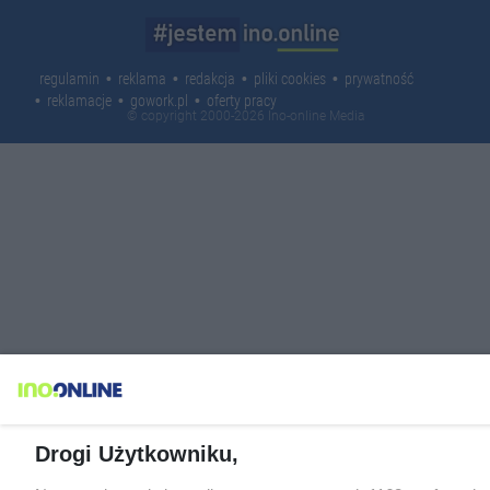
regulamin
reklama
redakcja
pliki cookies
prywatność
reklamacje
gowork.pl
oferty pracy
© copyright 2000-2026 Ino-online Media
Drogi Użytkowniku,