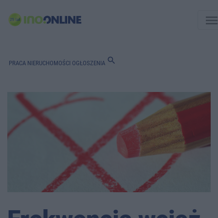
men
search
PRACA
NIERUCHOMOŚCI
OGŁOSZENIA