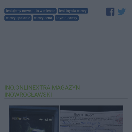
testujemy nowe auto w mieście
test toyota camry
camry spalanie
camry cena
toyota camry
INO.ONLINEXTRA
MAGAZYN
INOWROCŁAWSKI