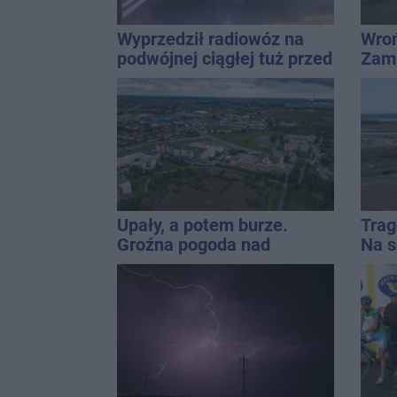
Wyprzedził radiowóz na
Wroń
podwójnej ciągłej tuż przed
Zami
pasami
pryw
zajm
Upały, a potem burze.
Trag
Groźna pogoda nad
Na s
naszym regionem
znal
męż