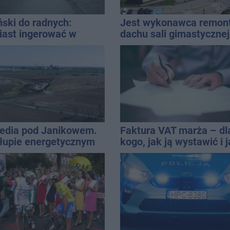
ski do radnych:
Jest wykonawca remon
ast ingerować w
dachu sali gimastycznej
atną własność
ijcie się gospodarką
edia pod Janikowem.
Faktura VAT marża – dl
łupie energetycznym
kogo, jak ją wystawić i 
eziono ciało
rozliczyć
czyzny