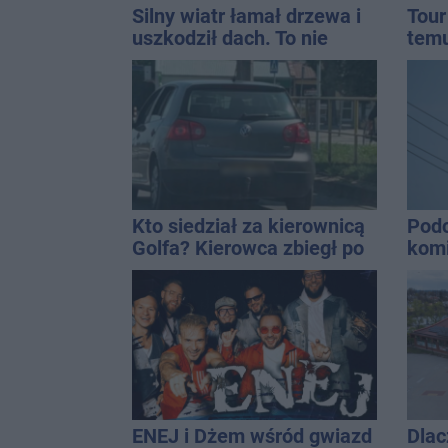
Silny wiatr łamał drzewa i
Tour
uszkodził dach. To nie
temu
koniec ostrzeżeń
Inow
Kto siedział za kierownicą
Podc
Golfa? Kierowca zbiegł po
komi
kolizji
inte
ENEJ i Dżem wśród gwiazd
Dlac