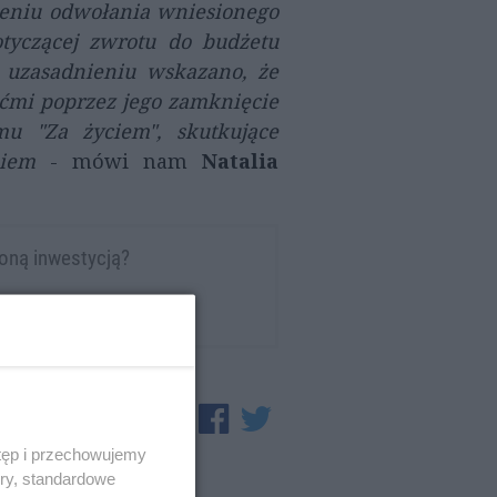
zeniu odwołania wniesionego
tyczącej zwrotu do budżetu
W uzasadnieniu wskazano, że
ćmi poprzez jego zamknięcie
u "Za życiem", skutkujące
niem
- mówi nam
Natalia
oną inwestycją?
tęp i przechowujemy
ory, standardowe