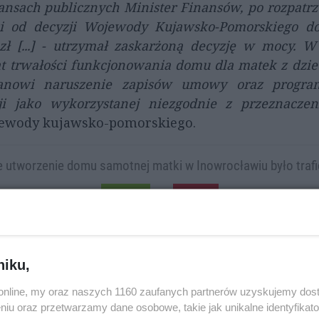
ansach publicznych Minister Finansów, po rozpatr
i od decyzji Wojewody Kujawsko-Pomorskiego do
ł [...] - utrzymał zaskarżoną decyzję w mocy. 
t trwałości funkcjonowania domu dla matek z dzie
stanowi naruszenie zapisów umowy oraz program
i jako wykorzystanej niezgodnie z przeznacze
ojewody kujawsko-pomorskiego.
e utworzenie domu samotnej matki w Inowrocławiu było trafi
TAK
NIE
niku,
o.online, my oraz naszych 1160 zaufanych partnerów uzyskujemy dos
niu oraz przetwarzamy dane osobowe, takie jak unikalne identyfikat