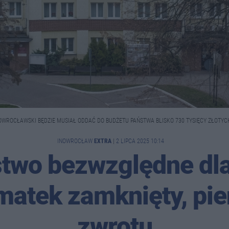
OWROCŁAWSKI BĘDZIE MUSIAŁ ODDAĆ DO BUDŻETU PAŃSTWA BLISKO 730 TYSIĘCY ZŁOTYCH.
INOWROCŁAW
EXTRA
|
2 LIPCA 2025 10:14
stwo bezwzględne dla
matek zamknięty, pie
zwrotu