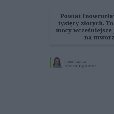
Powiat Inowrocław
tysięcy złotych. T
mocy wcześniejsze 
na utworz
Joanna Labuda
joanna.labuda@ino.online