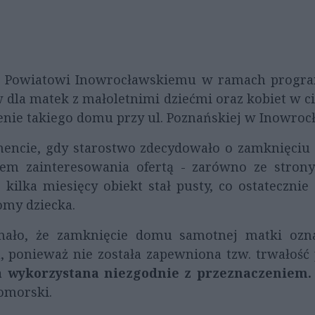
e Powiatowi Inowrocławskiemu w ramach program
dla matek z małoletnimi dziećmi oraz kobiet w ci
nie takiego domu przy ul. Poznańskiej w Inowroc
ncie, gdy starostwo zdecydowało o zamknięciu p
em zainteresowania ofertą - zarówno ze stron
 kilka miesięcy obiekt stał pusty, co ostateczni
omy dziecka.
nało, że zamknięcie domu samotnej matki oz
 ponieważ nie została zapewniona tzw. trwałość 
ła wykorzystana niezgodnie z przeznaczeniem.
omorski.