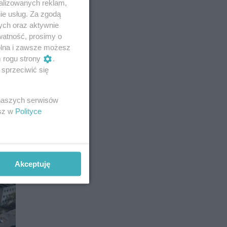
alizowanych reklam,
ie usług. Za zgodą
ych oraz aktywnie
watność, prosimy o
wolna i zawsze możesz
m rogu strony
.
sprzeciwić się
 naszych serwisów
esz w
Polityce
yć
Akceptuję