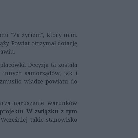
u "Za życiem", który m.in.
ąży. Powiat otrzymał dotację
ławiu.
lacówki. Decyzja ta została
y innych samorządów, jak i
e zmusiło władze powiatu do
nacza naruszenie warunków
projektu.
W związku z tym
Wcześniej takie stanowisko