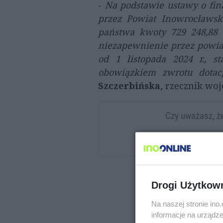
-
Na podstawie ustawy o fin
przez Powiat Inowrocławsk
państwa kwoty 729 248,88 z
niezapewnienie przez powia
od 1 listopada 2024 r., 
obowiązkiem zwrotu dotacj
Szczerbińska
, rzecznik w
Czy uważasz, ż
Drogi Użytkow
Na naszej stronie in
informacje na urządze