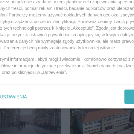
przez urządzenie czy dane przeglądania w celu zapewniania sperson
ych treści, pomiar reklam i treści, badanie odbiorców oraz ulepszan
fani Partnerzy możemy używać dokładnych danych geolokalizacyjn
tykę urządzenia do celów identyfikacji. Ponieważ cenimy Twoją pry
OCŁAWSKI
z tych technologii poprzez kliknięcie „Akceptuję”. Zgoda jest dobro
ikając przycisk ustawień prywatności znajdujący się w lewym dolny
etwarzania danych nie wymagają zgody użytkownika, ale masz prawo 
. Preferencje będą miały zastosowania tylko na tej witrynie.
szymi informacjami, abyś mógł świadomie i komfortowo korzystać z
gółowe informacje dotyczące przetwarzania Twoich danych znajdzi
s
oraz po kliknięciu w „Ustawienia”.
 się zmienia. Remont,
91-latek chciał pomnoż
 nagłośnienie, a przed
oszczędności. Stracił
ciem stanie
ponad 10 tys. zł
USTAWIENIA
ETICA ARENA