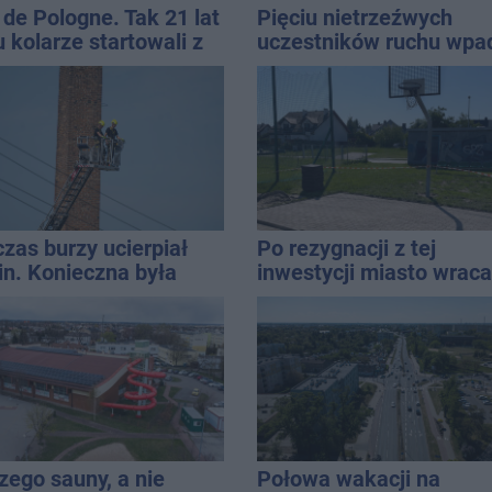
 de Pologne. Tak 21 lat
Pięciu nietrzeźwych
 kolarze startowali z
uczestników ruchu wpa
rocławia
w ręce policji. Rekordzi
miał 2,6 promila
zas burzy ucierpiał
Po rezygnacji z tej
n. Konieczna była
inwestycji miasto wraca
rwencja strażaków
tematu
zego sauny, a nie
Połowa wakacji na