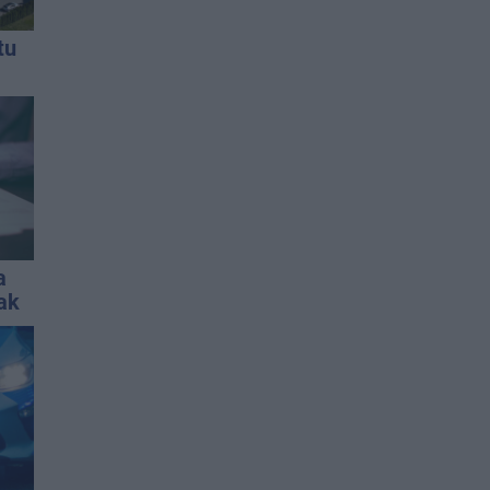
tu
a
jak