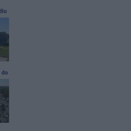
dło
sta
 do