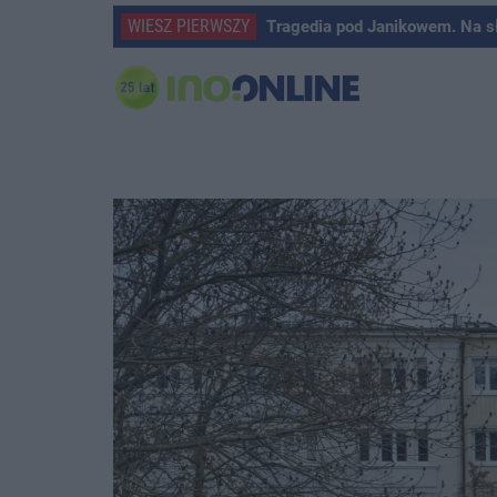
WIESZ PIERWSZY
Tragedia pod Janikowem. Na s