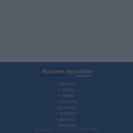
regulamin
reklama
redakcja
pliki cookies
prywatność
reklamacje
gowork.pl
oferty pracy
© copyright 2000-2026 Ino-online Media