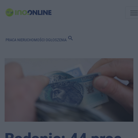
men
search
PRACA
NIERUCHOMOŚCI
OGŁOSZENIA