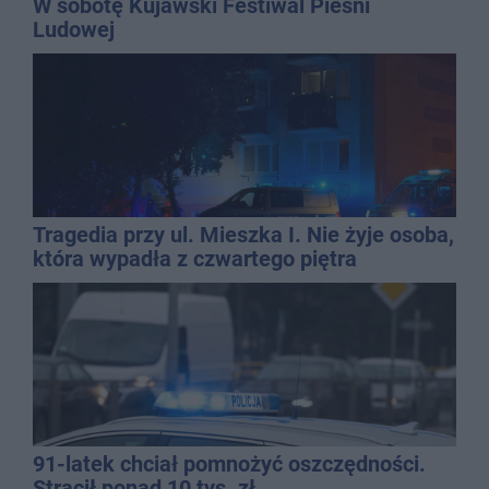
W sobotę Kujawski Festiwal Pieśni
Ludowej
Tragedia przy ul. Mieszka I. Nie żyje osoba,
która wypadła z czwartego piętra
91-latek chciał pomnożyć oszczędności.
Stracił ponad 10 tys. zł