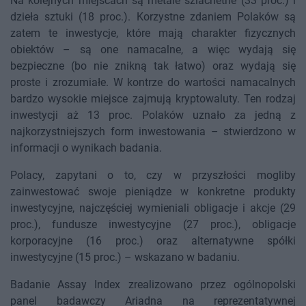
Na kolejnych miejscach są metale szlachetne (33 proc.) i
dzieła sztuki (18 proc.). Korzystne zdaniem Polaków są
zatem te inwestycje, które mają charakter fizycznych
obiektów – są one namacalne, a więc wydają się
bezpieczne (bo nie znikną tak łatwo) oraz wydają się
proste i zrozumiałe. W kontrze do wartości namacalnych
bardzo wysokie miejsce zajmują kryptowaluty. Ten rodzaj
inwestycji aż 13 proc. Polaków uznało za jedną z
najkorzystniejszych form inwestowania – stwierdzono w
informacji o wynikach badania.
Polacy, zapytani o to, czy w przyszłości mogliby
zainwestować swoje pieniądze w konkretne produkty
inwestycyjne, najczęściej wymieniali obligacje i akcje (29
proc.), fundusze inwestycyjne (27 proc.), obligacje
korporacyjne (16 proc.) oraz alternatywne spółki
inwestycyjne (15 proc.) – wskazano w badaniu.
Badanie Assay Index zrealizowano przez ogólnopolski
panel badawczy Ariadna na reprezentatywnej