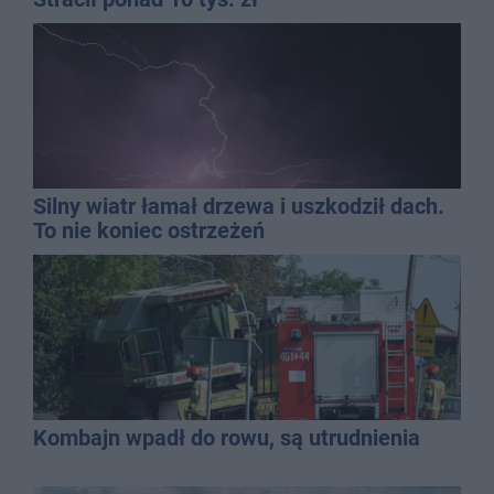
Silny wiatr łamał drzewa i uszkodził dach.
To nie koniec ostrzeżeń
Kombajn wpadł do rowu, są utrudnienia