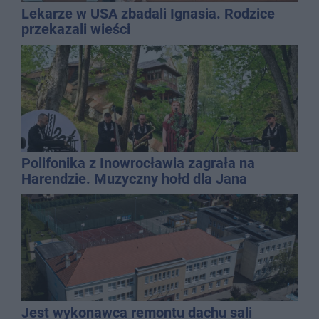
Lekarze w USA zbadali Ignasia. Rodzice
przekazali wieści
Polifonika z Inowrocławia zagrała na
Harendzie. Muzyczny hołd dla Jana
Kasprowicza
Jest wykonawca remontu dachu sali