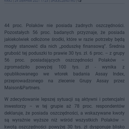
KRAJ
|
24 SIERPNIA 2021 17:23
|
SPOŁECZEŃSTWO
|
44 proc. Polaków nie posiada żadnych oszczędności.
Pozostałych 56 proc. badanych przyznaje, że posiada
jakiekolwiek odłożone środki, które w razie potrzeby będą
mogły stanowić dla nich „poduszkę finansową”. Średnia
grubość tej poduszki to prawie 30 tys. zł. 6 proc. – z grupy
56 proc. posiadających oszczędności Polaków –
zgromadziło powyżej 100 tys. zł - wynika z
opublikowanego we wtorek badania Assay Index,
przeprowadzonego na zlecenie Grupy Assay przez
Maison&Partners.
W zdecydowanie lepszej sytuacji są aktywni i potencjalni
inwestorzy – w tej grupie aż 78 proc. respondentów
deklaruje, że posiada oszczędności, a wskazywane kwoty
są wyraźnie wyższe niż wśród wszystkich Polaków –
kwotą oszczędności powyżej 30 tys. zł dysponuje blisko