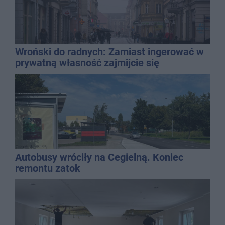
Wroński do radnych: Zamiast ingerować w
prywatną własność zajmijcie się
gospodarką
Autobusy wróciły na Cegielną. Koniec
remontu zatok