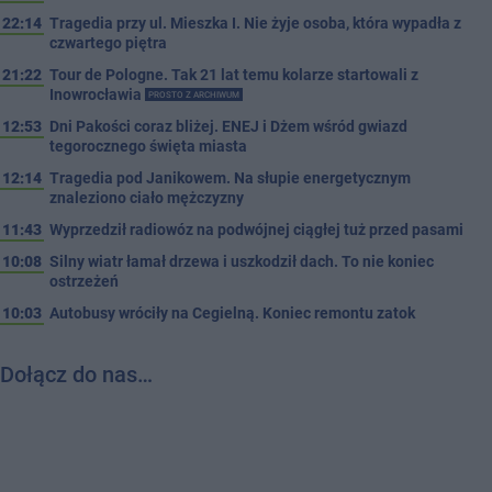
22:14
Tragedia przy ul. Mieszka I. Nie żyje osoba, która wypadła z
czwartego piętra
21:22
Tour de Pologne. Tak 21 lat temu kolarze startowali z
Inowrocławia
PROSTO Z ARCHIWUM
12:53
Dni Pakości coraz bliżej. ENEJ i Dżem wśród gwiazd
tegorocznego święta miasta
12:14
Tragedia pod Janikowem. Na słupie energetycznym
znaleziono ciało mężczyzny
11:43
Wyprzedził radiowóz na podwójnej ciągłej tuż przed pasami
10:08
Silny wiatr łamał drzewa i uszkodził dach. To nie koniec
ostrzeżeń
10:03
Autobusy wróciły na Cegielną. Koniec remontu zatok
Dołącz do nas…