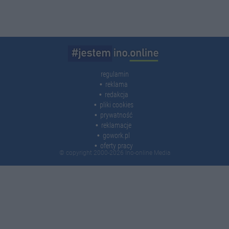
regulamin
reklama
redakcja
pliki cookies
prywatność
reklamacje
gowork.pl
oferty pracy
© copyright 2000-2026 Ino-online Media