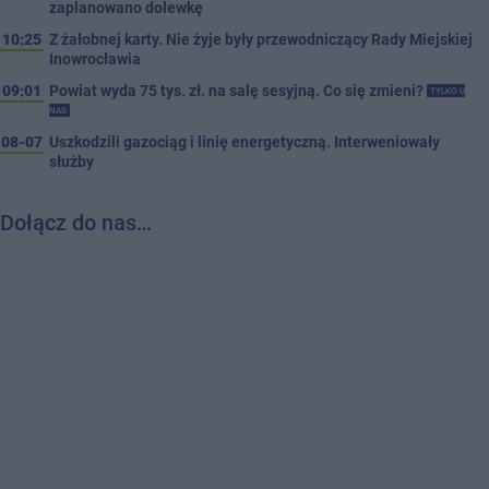
zaplanowano dolewkę
10:25
Z żałobnej karty. Nie żyje były przewodniczący Rady Miejskiej
Inowrocławia
09:01
Powiat wyda 75 tys. zł. na salę sesyjną. Co się zmieni?
TYLKO U
NAS
08-07
Uszkodzili gazociąg i linię energetyczną. Interweniowały
służby
Dołącz do nas…