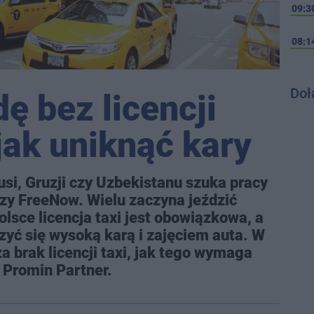
09:3
08:1
Doł
dę bez licencji
 jak uniknąć kary
usi, Gruzji czy Uzbekistanu szuka pracy
czy FreeNow. Wielu zaczyna jeździć
olsce licencja taxi jest obowiązkowa, a
yć się wysoką karą i zajęciem auta. W
a brak licencji taxi, jak tego wymaga
z Promin Partner.