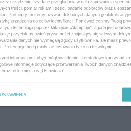
przez urządzenie czy dane przeglądania w celu zapewniania sperson
eniu pracy bez ryzyka kar. Dziś Igor pracuje spokojnie,
ych treści, pomiar reklam i treści, badanie odbiorców oraz ulepszan
użać pobyt w Polsce.
fani Partnerzy możemy używać dokładnych danych geolokalizacyjn
tykę urządzenia do celów identyfikacji. Ponieważ cenimy Twoją pry
o działania
z tych technologii poprzez kliknięcie „Akceptuję”. Zgoda jest dobro
ikając przycisk ustawień prywatności znajdujący się w lewym dolny
 kierowcy Uber, Bolt czy FreeNow.
etwarzania danych nie wymagają zgody użytkownika, ale masz prawo 
. Preferencje będą miały zastosowania tylko na tej witrynie.
000 zł mandatu i utratę możliwości pracy.
szymi informacjami, abyś mógł świadomie i komfortowo korzystać z
er, aby rozpocząć legalną pracę jako kierowca w Polsce
gółowe informacje dotyczące przetwarzania Twoich danych znajdzi
s
oraz po kliknięciu w „Ustawienia”.
acznij pracować legalnie w Uber, Bolt, FreeNow w Polsce
USTAWIENIA