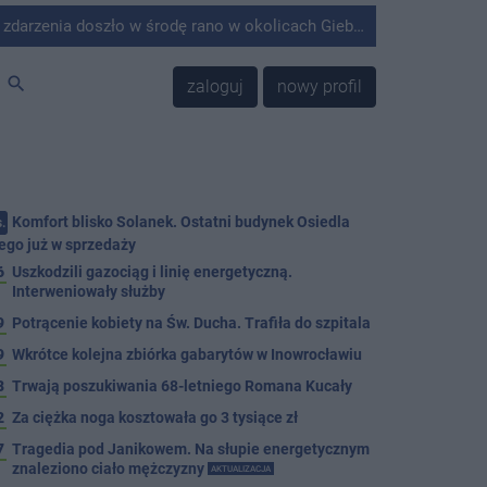
środę rano w okolicach Giebni koło Janikowa. Wówczas na słupie energetycznym odnaleziono ciało mężczyzny.
search
zaloguj
nowy profil
Komfort blisko Solanek. Ostatni budynek Osiedla
.
ego już w sprzedaży
6
Uszkodzili gazociąg i linię energetyczną.
Interweniowały służby
9
Potrącenie kobiety na Św. Ducha. Trafiła do szpitala
9
Wkrótce kolejna zbiórka gabarytów w Inowrocławiu
8
Trwają poszukiwania 68-letniego Romana Kucały
2
Za ciężka noga kosztowała go 3 tysiące zł
7
Tragedia pod Janikowem. Na słupie energetycznym
znaleziono ciało mężczyzny
AKTUALIZACJA