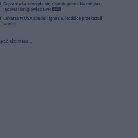
0
Ciężarówka zderzyła się z kombajnem. Na miejscu
lądował śmigłowiec LPR
VIDEO
4
Lekarze w USA zbadali Ignasia. Rodzice przekazali
wieści
ącz do nas…