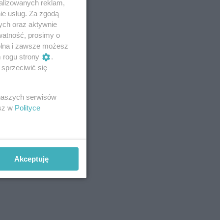
alizowanych reklam,
ie usług. Za zgodą
ych oraz aktywnie
watność, prosimy o
wolna i zawsze możesz
m rogu strony
.
sprzeciwić się
 naszych serwisów
esz w
Polityce
Akceptuję