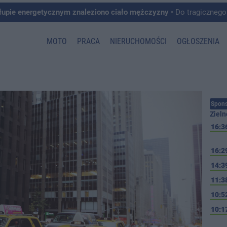
łupie energetycznym znaleziono ciało mężczyzny
• Do tragicznego zdarzenia doszło w 
MOTO
PRACA
NIERUCHOMOŚCI
OGŁOSZENIA
Spons
Zieln
16:3
16:2
14:3
11:3
10:5
10:1