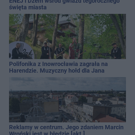
ENEJ i Dżem wśród gwiazd tegorocznego
święta miasta
Polifonika z Inowrocławia zagrała na
Harendzie. Muzyczny hołd dla Jana
Kasprowicza
Reklamy w centrum. Jego zdaniem Marcin
Wroński jest w błędzie [akt.]