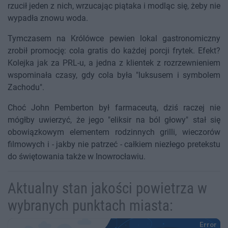
rzucił jeden z nich, wrzucając piątaka i modląc się, żeby nie
wypadła znowu woda.
Tymczasem na Królówce pewien lokal gastronomiczny
zrobił promocję: cola gratis do każdej porcji frytek. Efekt?
Kolejka jak za PRL-u, a jedna z klientek z rozrzewnieniem
wspominała czasy, gdy cola była "luksusem i symbolem
Zachodu".
Choć John Pemberton był farmaceutą, dziś raczej nie
mógłby uwierzyć, że jego "eliksir na ból głowy" stał się
obowiązkowym elementem rodzinnych grilli, wieczorów
filmowych i - jakby nie patrzeć - całkiem niezłego pretekstu
do świętowania także w Inowrocławiu.
Aktualny stan jakości powietrza w
wybranych punktach miasta: