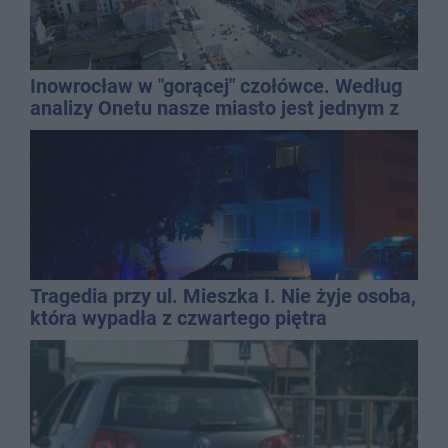
Inowrocław w "gorącej" czołówce. Według
analizy Onetu nasze miasto jest jednym z
najbardziej narażonych na upały
Tragedia przy ul. Mieszka I. Nie żyje osoba,
która wypadła z czwartego piętra