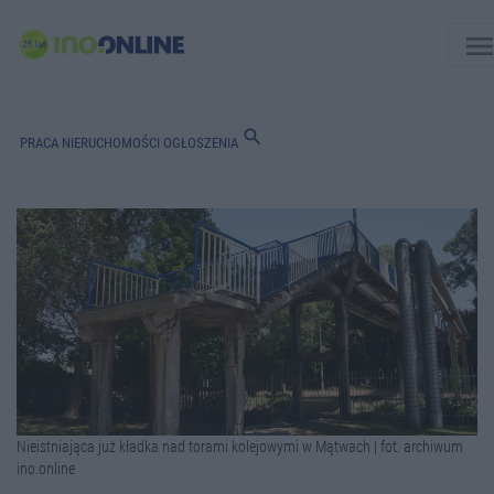
men
search
PRACA
NIERUCHOMOŚCI
OGŁOSZENIA
Nieistniająca już kładka nad torami kolejowymi w Mątwach | fot. archiwum
ino.online