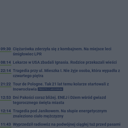
09:30
Ciężarówka zderzyła się z kombajnem. Na miejsce leci
śmigłowiec LPR
08:14
Lekarze w USA zbadali Ignasia. Rodzice przekazali wieści
22:14
Tragedia przy ul. Mieszka I. Nie żyje osoba, która wypadła z
czwartego piętra
21:22
Tour de Pologne. Tak 21 lat temu kolarze startowali z
Inowrocławia
PROSTO Z ARCHIWUM
12:53
Dni Pakości coraz bliżej. ENEJ i Dżem wśród gwiazd
tegorocznego święta miasta
12:14
Tragedia pod Janikowem. Na słupie energetycznym
znaleziono ciało mężczyzny
11:43
Wyprzedził radiowóz na podwójnej ciągłej tuż przed pasami