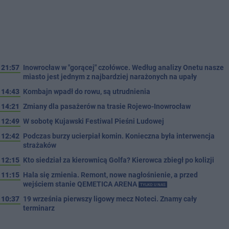
21:57
Inowrocław w "gorącej" czołówce. Według analizy Onetu nasze
miasto jest jednym z najbardziej narażonych na upały
14:43
Kombajn wpadł do rowu, są utrudnienia
14:21
Zmiany dla pasażerów na trasie Rojewo-Inowrocław
12:49
W sobotę Kujawski Festiwal Pieśni Ludowej
12:42
Podczas burzy ucierpiał komin. Konieczna była interwencja
strażaków
12:15
Kto siedział za kierownicą Golfa? Kierowca zbiegł po kolizji
11:15
Hala się zmienia. Remont, nowe nagłośnienie, a przed
wejściem stanie QEMETICA ARENA
TYLKO U NAS
10:37
19 września pierwszy ligowy mecz Noteci. Znamy cały
terminarz