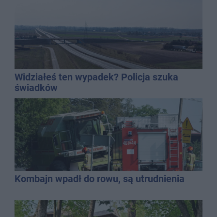
chaosie?
Widziałeś ten wypadek? Policja szuka
świadków
Kombajn wpadł do rowu, są utrudnienia