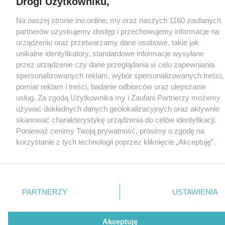
Drogi Użytkowniku,
Na naszej stronie ino.online, my oraz naszych 1160 zaufanych
partnerów uzyskujemy dostęp i przechowujemy informacje na
urządzeniu oraz przetwarzamy dane osobowe, takie jak
unikalne identyfikatory, standardowe informacje wysyłane
przez urządzenie czy dane przeglądania w celu zapewniania
spersonalizowanych reklam, wybór spersonalizowanych treści,
pomiar reklam i treści, badanie odbiorców oraz ulepszanie
usług. Za zgodą Użytkownika my i Zaufani Partnerzy możemy
używać dokładnych danych geolokalizacyjnych oraz aktywnie
skanować charakterystykę urządzenia do celów identyfikacji.
Ponieważ cenimy Twoją prywatność, prosimy o zgodę na
korzystanie z tych technologii poprzez kliknięcie „Akceptuję”.
Zgoda jest dobrowolna i zawsze możesz ją zmienić/wycofać
klikając przycisk ustawień prywatności znajdujący się w lewym
dolnym rogu strony
. Niektóre rodzaje przetwarzania danych
nie wymagają zgody użytkownika, ale masz prawo sprzeciwić
PARTNERZY
USTAWIENIA
się takiemu przetwarzaniu. Preferencje będą miały
zastosowania tylko na tej witrynie.
Akceptuję