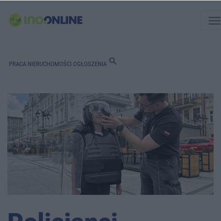
men
search
PRACA
NIERUCHOMOŚCI
OGŁOSZENIA