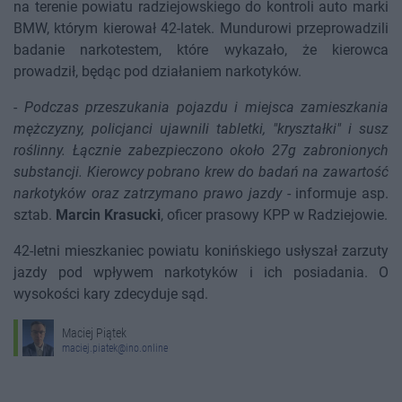
na terenie powiatu radziejowskiego do kontroli auto marki
BMW, którym kierował 42-latek. Mundurowi przeprowadzili
badanie narkotestem, które wykazało, że kierowca
prowadził, będąc pod działaniem narkotyków.
-
Podczas przeszukania pojazdu i miejsca zamieszkania
mężczyzny, policjanci ujawnili tabletki, "kryształki" i susz
roślinny. Łącznie zabezpieczono około 27g zabronionych
substancji. Kierowcy pobrano krew do badań na zawartość
narkotyków oraz zatrzymano prawo jazdy
- informuje asp.
sztab.
Marcin Krasucki
, oficer prasowy KPP w Radziejowie.
42-letni mieszkaniec powiatu konińskiego usłyszał zarzuty
jazdy pod wpływem narkotyków i ich posiadania. O
wysokości kary zdecyduje sąd.
Maciej Piątek
maciej.piatek@ino.online