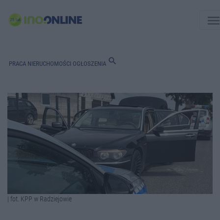
men
search
PRACA
NIERUCHOMOŚCI
OGŁOSZENIA
| fot. KPP w Radziejowie