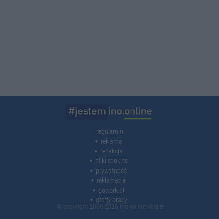
regulamin
reklama
redakcja
pliki cookies
prywatność
reklamacje
gowork.pl
oferty pracy
© copyright 2000-2026 Ino-online Media