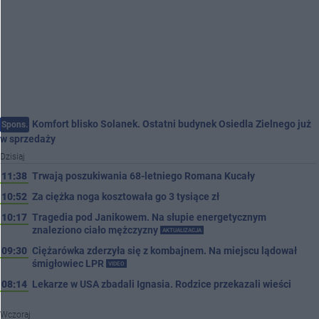
Komfort blisko Solanek. Ostatni budynek Osiedla Zielnego już
Spons.
w sprzedaży
Dzisiaj
11:38
Trwają poszukiwania 68-letniego Romana Kucały
10:52
Za ciężka noga kosztowała go 3 tysiące zł
10:17
Tragedia pod Janikowem. Na słupie energetycznym
znaleziono ciało mężczyzny
AKTUALIZACJA
09:30
Ciężarówka zderzyła się z kombajnem. Na miejscu lądował
śmigłowiec LPR
VIDEO
08:14
Lekarze w USA zbadali Ignasia. Rodzice przekazali wieści
Wczoraj