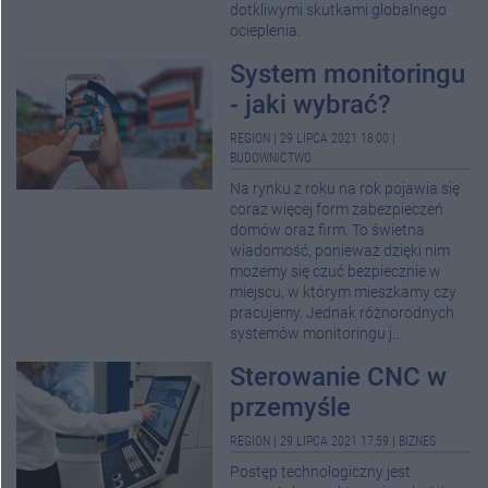
dotkliwymi skutkami globalnego
ocieplenia.
System monitoringu
- jaki wybrać?
REGION
|
29 LIPCA 2021 18:00
|
BUDOWNICTWO
Na rynku z roku na rok pojawia się
coraz więcej form zabezpieczeń
domów oraz firm. To świetna
wiadomość, ponieważ dzięki nim
możemy się czuć bezpiecznie w
miejscu, w którym mieszkamy czy
pracujemy. Jednak różnorodnych
systemów monitoringu j...
Sterowanie CNC w
przemyśle
REGION
|
29 LIPCA 2021 17:59
|
BIZNES
Postęp technologiczny jest