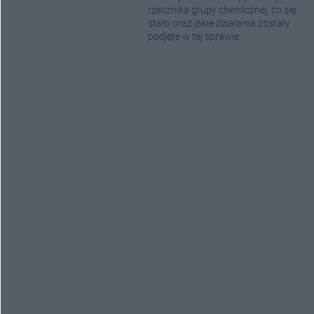
rzecznika grupy chemicznej, co się
stało oraz jakie działania zostały
podjęte w tej sprawie.