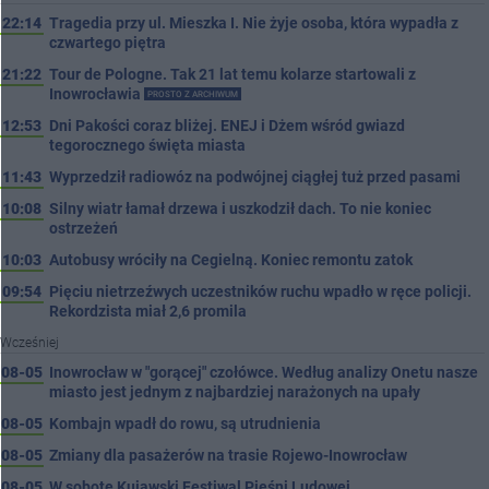
22:14
Tragedia przy ul. Mieszka I. Nie żyje osoba, która wypadła z
czwartego piętra
21:22
Tour de Pologne. Tak 21 lat temu kolarze startowali z
Inowrocławia
PROSTO Z ARCHIWUM
12:53
Dni Pakości coraz bliżej. ENEJ i Dżem wśród gwiazd
tegorocznego święta miasta
11:43
Wyprzedził radiowóz na podwójnej ciągłej tuż przed pasami
10:08
Silny wiatr łamał drzewa i uszkodził dach. To nie koniec
ostrzeżeń
10:03
Autobusy wróciły na Cegielną. Koniec remontu zatok
09:54
Pięciu nietrzeźwych uczestników ruchu wpadło w ręce policji.
Rekordzista miał 2,6 promila
Wcześniej
08-05
Inowrocław w "gorącej" czołówce. Według analizy Onetu nasze
miasto jest jednym z najbardziej narażonych na upały
08-05
Kombajn wpadł do rowu, są utrudnienia
08-05
Zmiany dla pasażerów na trasie Rojewo-Inowrocław
08-05
W sobotę Kujawski Festiwal Pieśni Ludowej