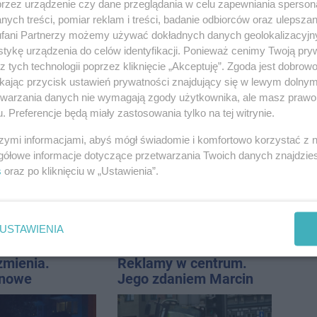
przez urządzenie czy dane przeglądania w celu zapewniania sperson
ych treści, pomiar reklam i treści, badanie odbiorców oraz ulepszan
fani Partnerzy możemy używać dokładnych danych geolokalizacyjn
tykę urządzenia do celów identyfikacji. Ponieważ cenimy Twoją pry
z tych technologii poprzez kliknięcie „Akceptuję”. Zgoda jest dobro
ikając przycisk ustawień prywatności znajdujący się w lewym dolny
etwarzania danych nie wymagają zgody użytkownika, ale masz prawo 
zyjnik damski
Wyprzedził radiowóz na
. Preferencje będą miały zastosowania tylko na tej witrynie.
jbardziej
podwójnej ciągłej tuż
szymi informacjami, abyś mógł świadomie i komfortowo korzystać z
lny? Modele,
przed pasami
gółowe informacje dotyczące przetwarzania Twoich danych znajdzi
ują do wielu
s
oraz po kliknięciu w „Ustawienia”.
USTAWIENIA
zmienia.
Reklamy w centrum.
 nowe
Jego zdaniem Marcin
nie, a przed
Wroński jest w błędzie
 stanie
[akt.]