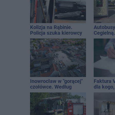
Kolizja na Rąbinie.
Autobusy
Policja szuka kierowcy
Cegielną
Golfa
remontu 
Inowrocław w "gorącej"
Faktura 
czołówce. Według
dla kogo,
analizy Onetu nasze
wystawić 
miasto jest jednym z
najbardziej narażonych
na upały