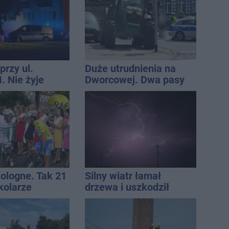
CA ARENA
przy ul.
Duże utrudnienia na
. Nie żyje
Dworcowej. Dwa pasy
tóra wypadła z
blokowała przyczepa od
o piętra
ciągnika
Pologne. Tak 21
Silny wiatr łamał
kolarze
drzewa i uszkodził
i z
dach. To nie koniec
awia
ostrzeżeń