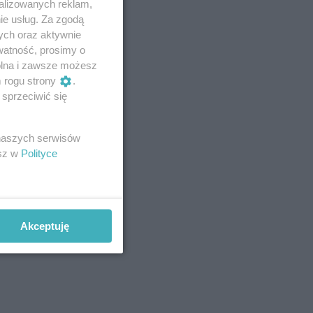
alizowanych reklam,
ie usług. Za zgodą
ych oraz aktywnie
watność, prosimy o
wolna i zawsze możesz
m rogu strony
.
sprzeciwić się
 naszych serwisów
esz w
Polityce
Akceptuję