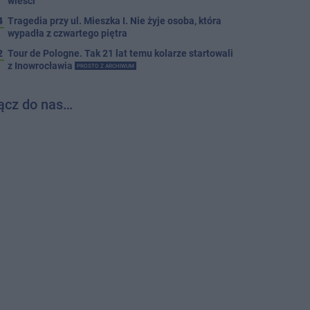
wieści
4
Tragedia przy ul. Mieszka I. Nie żyje osoba, która
wypadła z czwartego piętra
2
Tour de Pologne. Tak 21 lat temu kolarze startowali
z Inowrocławia
PROSTO Z ARCHIWUM
ącz do nas…