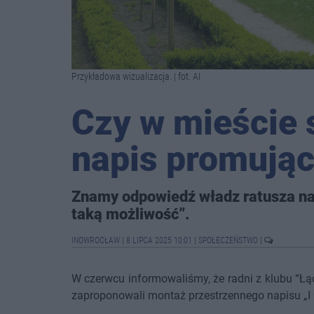
Przykładowa wizualizacja. | fot. AI
Czy w mieście s
napis promują
Znamy odpowiedź władz ratusza na
taką możliwość”.
INOWROCŁAW
|
8 LIPCA 2025 10:01
|
SPOŁECZEŃSTWO
|
W czerwcu informowaliśmy, że radni z klubu “Łą
zaproponowali montaż przestrzennego napisu 