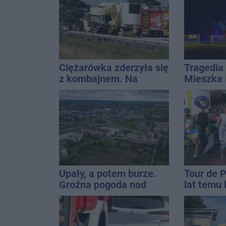
promila
QEMETI
Ciężarówka zderzyła się
Tragedia 
z kombajnem. Na
Mieszka I
miejscu lądował
osoba, k
śmigłowiec LPR
czwarteg
Upały, a potem burze.
Tour de 
Groźna pogoda nad
lat temu 
naszym regionem
startowal
Inowrocł