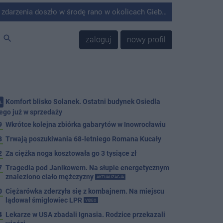
środę rano w okolicach Giebni koło Janikowa. Wówczas na słupie energetycznym odnaleziono ciało mężczyzny.
search
zaloguj
nowy profil
Komfort blisko Solanek. Ostatni budynek Osiedla
.
ego już w sprzedaży
9
Wkrótce kolejna zbiórka gabarytów w Inowrocławiu
8
Trwają poszukiwania 68-letniego Romana Kucały
2
Za ciężka noga kosztowała go 3 tysiące zł
7
Tragedia pod Janikowem. Na słupie energetycznym
znaleziono ciało mężczyzny
AKTUALIZACJA
0
Ciężarówka zderzyła się z kombajnem. Na miejscu
lądował śmigłowiec LPR
VIDEO
4
Lekarze w USA zbadali Ignasia. Rodzice przekazali