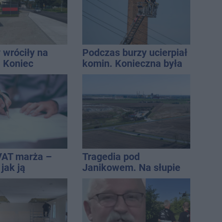
 wróciły na
Podczas burzy ucierpiał
. Koniec
komin. Konieczna była
zatok
interwencja strażaków
VAT marża –
Tragedia pod
 jak ją
Janikowem. Na słupie
i jak rozliczyć
energetycznym
znaleziono ciało
mężczyzny