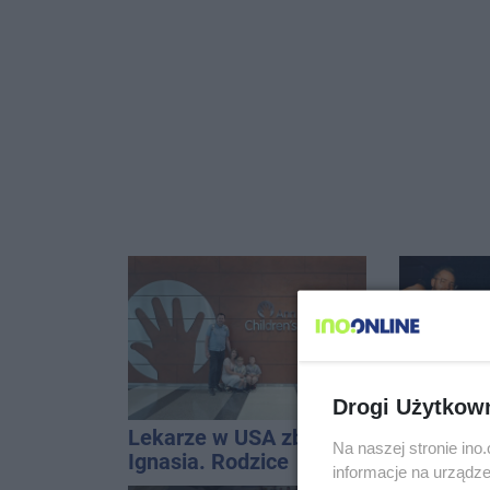
Drogi Użytkow
Lekarze w USA zbadali
ENEJ i D
Na naszej stronie in
Ignasia. Rodzice
gwiazd t
informacje na urządze
przekazali wieści
święta m