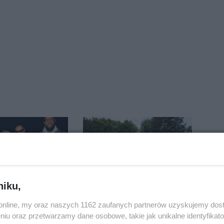
niku,
żem wśród
W sobotę Kujawski
o.online, my oraz naszych 1162 zaufanych partnerów uzyskujemy dos
egorocznego
Festiwal Pieśni Ludowej
niu oraz przetwarzamy dane osobowe, takie jak unikalne identyfikat
iasta