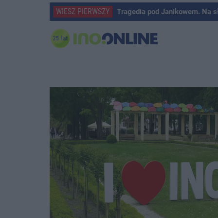
WIESZ PIERWSZY
Tragedia pod Janikowem. Na s