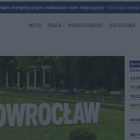
łupie energetycznym znaleziono ciało mężczyzny
• Do tragicznego zdarzenia doszło w 
MOTO
PRACA
NIERUCHOMOŚCI
OGŁOSZENIA
Spons
Zieln
14:3
11:3
10:5
10:1
09:3
08:1