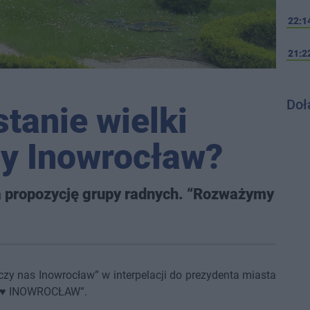
22:1
21:2
Doł
tanie wielki
cy Inowrocław?
 propozycję grupy radnych. “Rozważymy
czy nas Inowrocław” w interpelacji do prezydenta miasta
„I ♥ INOWROCŁAW”.