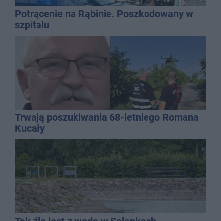
Potrącenie na Rąbinie. Poszkodowany w
szpitalu
Trwają poszukiwania 68-letniego Romana
Kucały
Tak źle jest z wodą w Solankach.