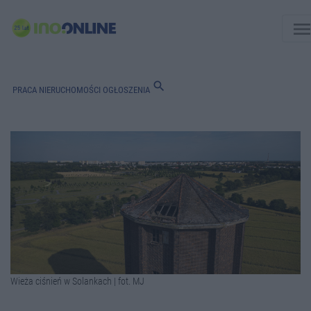
men
search
PRACA
NIERUCHOMOŚCI
OGŁOSZENIA
Wieża ciśnień w Solankach | fot. MJ