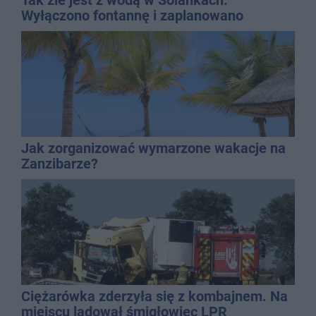
Wyłączono fontannę i zaplanowano
dolewkę
Jak zorganizować wymarzone wakacje na
Zanzibarze?
Ciężarówka zderzyła się z kombajnem. Na
miejscu lądował śmigłowiec LPR