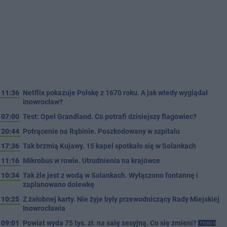
11:36
Netflix pokazuje Polskę z 1670 roku. A jak wtedy wyglądał
Inowrocław?
07:00
Test: Opel Grandland. Co potrafi dzisiejszy flagowiec?
20:44
Potrącenie na Rąbinie. Poszkodowany w szpitalu
17:36
Tak brzmią Kujawy. 15 kapel spotkało się w Solankach
11:16
Mikrobus w rowie. Utrudnienia na krajówce
10:34
Tak źle jest z wodą w Solankach. Wyłączono fontannę i
zaplanowano dolewkę
10:25
Z żałobnej karty. Nie żyje były przewodniczący Rady Miejskiej
Inowrocławia
09:01
Powiat wyda 75 tys. zł. na salę sesyjną. Co się zmieni?
TYLKO U