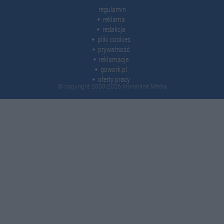
regulamin
reklama
redakcja
pliki cookies
prywatność
reklamacje
gowork.pl
oferty pracy
© copyright 2000-2026 Ino-online Media