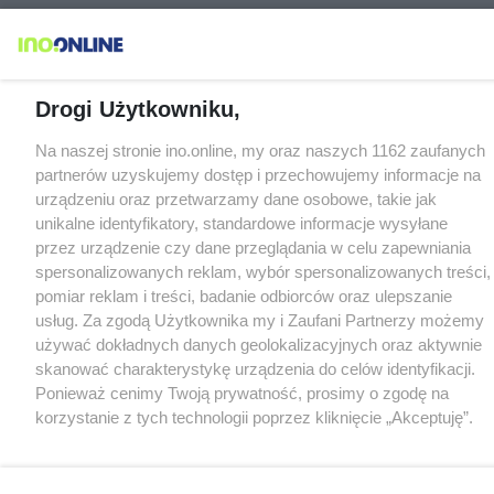
Drogi Użytkowniku,
Na naszej stronie ino.online, my oraz naszych 1162 zaufanych
partnerów uzyskujemy dostęp i przechowujemy informacje na
urządzeniu oraz przetwarzamy dane osobowe, takie jak
unikalne identyfikatory, standardowe informacje wysyłane
przez urządzenie czy dane przeglądania w celu zapewniania
spersonalizowanych reklam, wybór spersonalizowanych treści,
pomiar reklam i treści, badanie odbiorców oraz ulepszanie
usług. Za zgodą Użytkownika my i Zaufani Partnerzy możemy
używać dokładnych danych geolokalizacyjnych oraz aktywnie
skanować charakterystykę urządzenia do celów identyfikacji.
Ponieważ cenimy Twoją prywatność, prosimy o zgodę na
korzystanie z tych technologii poprzez kliknięcie „Akceptuję”.
Zgoda jest dobrowolna i zawsze możesz ją zmienić/wycofać
klikając przycisk ustawień prywatności znajdujący się w lewym
dolnym rogu strony
. Niektóre rodzaje przetwarzania danych