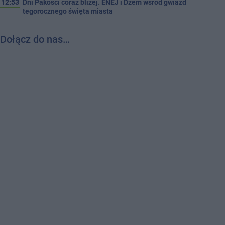
12:53
Dni Pakości coraz bliżej. ENEJ i Dżem wśród gwiazd
tegorocznego święta miasta
Dołącz do nas…