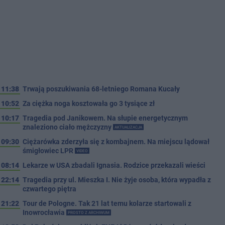
11:38
Trwają poszukiwania 68-letniego Romana Kucały
10:52
Za ciężka noga kosztowała go 3 tysiące zł
10:17
Tragedia pod Janikowem. Na słupie energetycznym
znaleziono ciało mężczyzny
AKTUALIZACJA
09:30
Ciężarówka zderzyła się z kombajnem. Na miejscu lądował
śmigłowiec LPR
VIDEO
08:14
Lekarze w USA zbadali Ignasia. Rodzice przekazali wieści
22:14
Tragedia przy ul. Mieszka I. Nie żyje osoba, która wypadła z
czwartego piętra
21:22
Tour de Pologne. Tak 21 lat temu kolarze startowali z
Inowrocławia
PROSTO Z ARCHIWUM