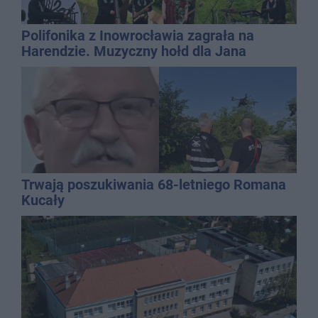
Polifonika z Inowrocławia zagrała na
Harendzie. Muzyczny hołd dla Jana
Kasprowicza
Trwają poszukiwania 68-letniego Romana
Kucały