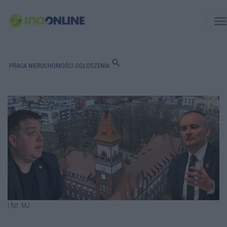
men
search
PRACA
NIERUCHOMOŚCI
OGŁOSZENIA
| fot. MJ