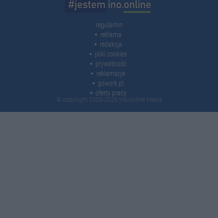
regulamin
reklama
redakcja
pliki cookies
prywatność
reklamacje
gowork.pl
oferty pracy
© copyright 2000-2026 Ino-online Media