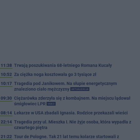
11:38
Trwają poszukiwania 68-letniego Romana Kucały
10:52
Za ciężka noga kosztowała go 3 tysiące zł
10:17
Tragedia pod Janikowem. Na słupie energetycznym
znaleziono ciało mężczyzny
AKTUALIZACJA
09:30
Ciężarówka zderzyła się z kombajnem. Na miejscu lądował
śmigłowiec LPR
VIDEO
08:14
Lekarze w USA zbadali Ignasia. Rodzice przekazali wieści
22:14
Tragedia przy ul. Mieszka I. Nie żyje osoba, która wypadła z
czwartego piętra
21:22
Tour de Pologne. Tak 21 lat temu kolarze startowali z