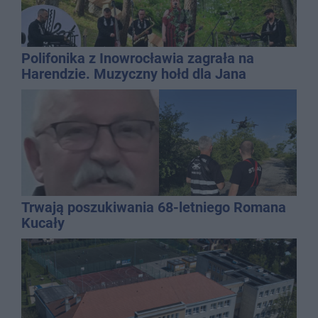
Polifonika z Inowrocławia zagrała na
Harendzie. Muzyczny hołd dla Jana
Kasprowicza
Trwają poszukiwania 68-letniego Romana
Kucały