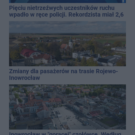
Pięciu nietrzeźwych uczestników ruchu
wpadło w ręce policji. Rekordzista miał 2,6
promila
Zmiany dla pasażerów na trasie Rojewo-
Inowrocław
Inowrocław w "gorącej" czołówce. Według