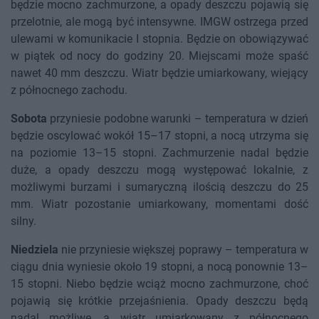
będzie mocno zachmurzone, a opady deszczu pojawią się
przelotnie, ale mogą być intensywne. IMGW ostrzega przed
ulewami w komunikacie I stopnia. Będzie on obowiązywać
w piątek od nocy do godziny 20. Miejscami może spaść
nawet 40 mm deszczu. Wiatr będzie umiarkowany, wiejący
z północnego zachodu.
Sobota
przyniesie podobne warunki – temperatura w dzień
będzie oscylować wokół 15–17 stopni, a nocą utrzyma się
na poziomie 13–15 stopni. Zachmurzenie nadal będzie
duże, a opady deszczu mogą występować lokalnie, z
możliwymi burzami i sumaryczną ilością deszczu do 25
mm. Wiatr pozostanie umiarkowany, momentami dość
silny.
Niedziela
nie przyniesie większej poprawy – temperatura w
ciągu dnia wyniesie około 19 stopni, a nocą ponownie 13–
15 stopni. Niebo będzie wciąż mocno zachmurzone, choć
pojawią się krótkie przejaśnienia. Opady deszczu będą
nadal możliwe, a wiatr umiarkowany z północnego