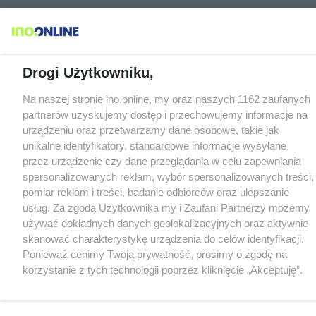
Drogi Użytkowniku,
Na naszej stronie ino.online, my oraz naszych 1162 zaufanych
partnerów uzyskujemy dostęp i przechowujemy informacje na
urządzeniu oraz przetwarzamy dane osobowe, takie jak
unikalne identyfikatory, standardowe informacje wysyłane
przez urządzenie czy dane przeglądania w celu zapewniania
spersonalizowanych reklam, wybór spersonalizowanych treści,
pomiar reklam i treści, badanie odbiorców oraz ulepszanie
usług. Za zgodą Użytkownika my i Zaufani Partnerzy możemy
używać dokładnych danych geolokalizacyjnych oraz aktywnie
skanować charakterystykę urządzenia do celów identyfikacji.
Ponieważ cenimy Twoją prywatność, prosimy o zgodę na
korzystanie z tych technologii poprzez kliknięcie „Akceptuję”.
Zgoda jest dobrowolna i zawsze możesz ją zmienić/wycofać
klikając przycisk ustawień prywatności znajdujący się w lewym