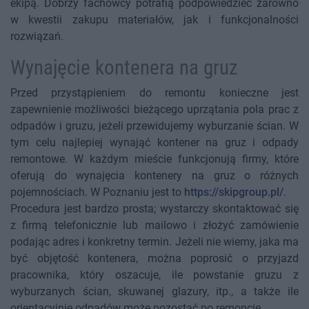
ekipą. Dobrzy fachowcy potrafią podpowiedzieć zarówno
w kwestii zakupu materiałów, jak i funkcjonalności
rozwiązań.
Wynajęcie kontenera na gruz
Przed przystąpieniem do remontu konieczne jest
zapewnienie możliwości bieżącego uprzątania pola prac z
odpadów i gruzu, jeżeli przewidujemy wyburzanie ścian. W
tym celu najlepiej wynająć kontener na gruz i odpady
remontowe. W każdym mieście funkcjonują firmy, które
oferują do wynajęcia kontenery na gruz o różnych
pojemnościach. W Poznaniu jest to
https://skipgroup.pl/
.
Procedura jest bardzo prosta; wystarczy skontaktować się
z firmą telefonicznie lub mailowo i złożyć zamówienie
podając adres i konkretny termin. Jeżeli nie wiemy, jaka ma
być objętość kontenera, można poprosić o przyjazd
pracownika, który oszacuje, ile powstanie gruzu z
wyburzanych ścian, skuwanej glazury, itp., a także ile
orientacyjnie odpadów może pozostać po remoncie.