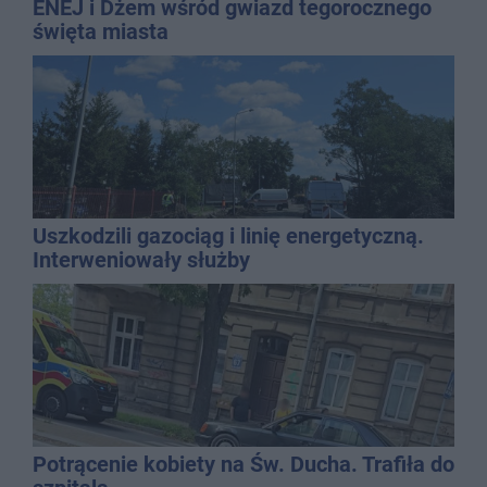
ENEJ i Dżem wśród gwiazd tegorocznego
święta miasta
Uszkodzili gazociąg i linię energetyczną.
Interweniowały służby
Potrącenie kobiety na Św. Ducha. Trafiła do