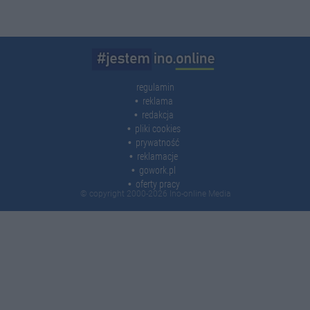
regulamin
reklama
redakcja
pliki cookies
prywatność
reklamacje
gowork.pl
oferty pracy
© copyright 2000-2026 Ino-online Media