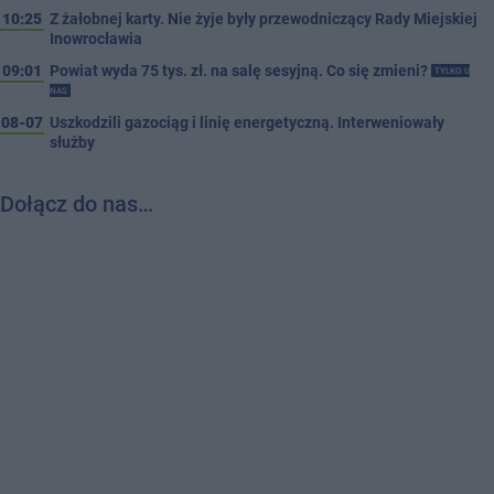
10:25
Z żałobnej karty. Nie żyje były przewodniczący Rady Miejskiej
Inowrocławia
09:01
Powiat wyda 75 tys. zł. na salę sesyjną. Co się zmieni?
TYLKO U
NAS
08-07
Uszkodzili gazociąg i linię energetyczną. Interweniowały
służby
Dołącz do nas…