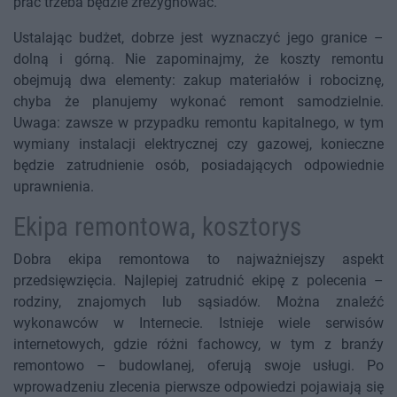
prac trzeba będzie zrezygnować.
Ustalając budżet, dobrze jest wyznaczyć jego granice –
dolną i górną. Nie zapominajmy, że koszty remontu
obejmują dwa elementy: zakup materiałów i robociznę,
chyba że planujemy wykonać remont samodzielnie.
Uwaga: zawsze w przypadku remontu kapitalnego, w tym
wymiany instalacji elektrycznej czy gazowej, konieczne
będzie zatrudnienie osób, posiadających odpowiednie
uprawnienia.
Ekipa remontowa, kosztorys
Dobra ekipa remontowa to najważniejszy aspekt
przedsięwzięcia. Najlepiej zatrudnić ekipę z polecenia –
rodziny, znajomych lub sąsiadów. Można znaleźć
wykonawców w Internecie. Istnieje wiele serwisów
internetowych, gdzie różni fachowcy, w tym z branźy
remontowo – budowlanej, oferują swoje usługi. Po
wprowadzeniu zlecenia pierwsze odpowiedzi pojawiają się