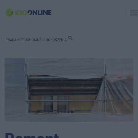
men
search
PRACA
NIERUCHOMOŚCI
OGŁOSZENIA