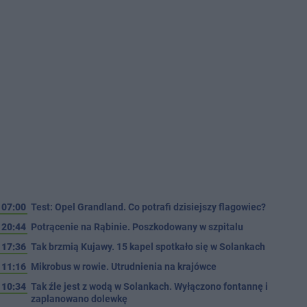
07:00
Test: Opel Grandland. Co potrafi dzisiejszy flagowiec?
20:44
Potrącenie na Rąbinie. Poszkodowany w szpitalu
17:36
Tak brzmią Kujawy. 15 kapel spotkało się w Solankach
11:16
Mikrobus w rowie. Utrudnienia na krajówce
10:34
Tak źle jest z wodą w Solankach. Wyłączono fontannę i
zaplanowano dolewkę