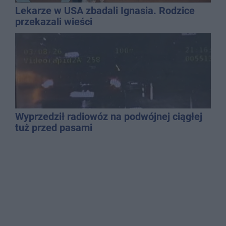
Lekarze w USA zbadali Ignasia. Rodzice
przekazali wieści
Wyprzedził radiowóz na podwójnej ciągłej
tuż przed pasami