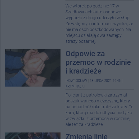
We wtorek po godzinie 17 w
Szadłowicach auto osobowe
wypadło z drogi i uderzyło w słup.
Ze wstępnych informacji wynika, że
nie ma osób poszkodowanych. Na
miejscu działają dwa zastępy
straży pożarnej.
Odpowie za
przemoc w rodzinie
i kradzieże
INOWROCŁAW
|
13 LIPCA 2021 16:46
|
KRYMINAŁKI
Policjant z patrolówki zatrzymał
poszukiwanego mężczyznę, który
na ponad pół roku trafił za kraty. To
kara, którą ma do odbycia nie tylko
w związku z przemocą w rodzinie,
ale też za kradzieże.
Zmienią linię