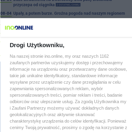
przyczepa od ciągnika
Z OSTATNIEJ CHWILI
08-04
Upały, a potem burze. Groźna pogoda nad naszym regionem
08-04
Ruszyła modernizacja remizy OSP w Pakości
08-04
Kolizja na Rąbinie. Policja szuka kierowcy Golfa
08-04
91-latek chciał pomnożyć oszczędności. Stracił ponad 10 tys.
Drogi Użytkowniku,
zł
08-04
Polifonika z Inowrocławia zagrała na Harendzie. Muzyczny
Na naszej stronie ino.online, my oraz naszych 1162
hołd dla Jana Kasprowicza
zaufanych partnerów uzyskujemy dostęp i przechowujemy
08-04
Jest wykonawca remontu dachu sali gimastycznej
informacje na urządzeniu oraz przetwarzamy dane osobowe,
08-04
takie jak unikalne identyfikatory, standardowe informacje
Dlaczego sauny, a nie boiska dla dzieci? Ratusz odpowiada
wysyłane przez urządzenie czy dane przeglądania w celu
regulamin
08-04
Połowa wakacji na drogach. Policja podsumowała lipiec
zapewniania spersonalizowanych reklam, wybór
reklama
08-04
Wroński do radnych: Zamiast ingerować w prywatną własność
spersonalizowanych treści, pomiar reklam i treści, badanie
redakcja
zajmijcie się gospodarką
pliki cookies
odbiorców oraz ulepszanie usług. Za zgodą Użytkownika my
08-04
Darrell Harris: Możemy nawiązać walkę z każdym w tej lidze
prywatność
i Zaufani Partnerzy możemy używać dokładnych danych
reklamacje
geolokalizacyjnych oraz aktywnie skanować
08-03
Zarzut dla kierowcy Mercedesa po tragedii na Rąbinie
TYLKO U
gowork.pl
charakterystykę urządzenia do celów identyfikacji. Ponieważ
NAS
oferty pracy
cenimy Twoją prywatność, prosimy o zgodę na korzystanie z
08-03
Sen o potędze. Nowy utwór rapera z Inowrocławia przeciwko
© copyright 2000-2026 Ino-online Media