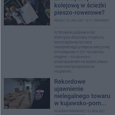
kolejową w ścieżki
pieszo-rowerowe?
REGION
|
13 LIPCA 2021 15:17
|
TRANSPORT
W Strzelnie podpisano list
intencyjny dotyczący inicjatywy
samorządowej na rzecz
nieodpłatnego przejęcia nieczynnej
linii kolejowej nr 231 na odcinku
Mogilno – Kruszwica z
przeznaczeniem na ścieżki pieszo-
rowerowe łączące powiat
mogileński...
Rekordowe
ujawnienie
nielegalnego towaru
w kujawsko-pom...
KUJAWSKO-POMORSKIE
|
13 LIPCA 2021