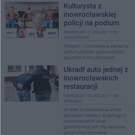
Kulturysta z
inowrocławskiej
policji na podium
INOWROCŁAW
|
13 LIPCA 2021 12:33
|
SPOŁECZEŃSTWO
Policjant z Inowrocławia stanął na
podium podczas ogólnopolskich
zawodów kulturystycznych.
Ukradł auto jednej z
inowrocławskich
restauracji
INOWROCŁAW
|
13 LIPCA 2021 11:48
|
KRYMINAŁKI
40-latek z Inowrocławia ukradł
samochód należący do jednego z
inowrocławskich lokali
gastronomicznych. Ma na koncie
także inne przewinienia.