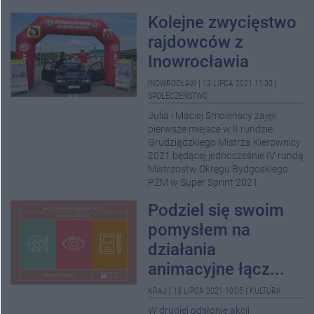
Kolejne zwycięstwo
rajdowców z
Inowrocławia
INOWROCŁAW
|
13 LIPCA 2021 11:30
|
SPOŁECZEŃSTWO
Julia i Maciej Smoleńscy zajęli
pierwsze miejsce w II rundzie
Grudziądzkiego Mistrza Kierownicy
2021 będącej jednocześnie IV rundą
Mistrzostw Okręgu Bydgoskiego
PZM w Super Sprint 2021.
Podziel się swoim
pomysłem na
działania
animacyjne łącz...
KRAJ
|
13 LIPCA 2021 10:05
|
KULTURA
W drugiej odsłonie akcji