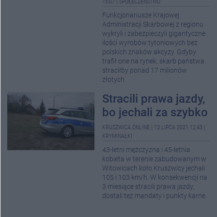
15:07
|
SPOŁECZEŃSTWO
Funkcjonariusze Krajowej
Administracji Skarbowej z regionu
wykryli i zabezpieczyli gigantyczne
ilości wyrobów tytoniowych bez
polskich znaków akcyzy. Gdyby
trafił one na rynek, skarb państwa
straciłby ponad 17 milionów
złotych.
Stracili prawa jazdy,
bo jechali za szybko
KRUSZWICA.ONLINE
|
13 LIPCA 2021 12:43
|
KRYMINAŁKI
43-letni mężczyzna i 45-letnia
kobieta w terenie zabudowanym w
Witowicach koło Kruszwicy jechali
105 i 103 km/h. W konsekwencji na
3 miesiące stracili prawa jazdy,
dostali też mandaty i punkty karne.