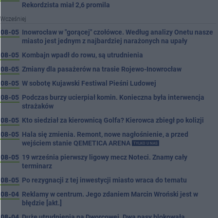
Rekordzista miał 2,6 promila
Wcześniej
08-05
Inowrocław w "gorącej" czołówce. Według analizy Onetu nasze
miasto jest jednym z najbardziej narażonych na upały
08-05
Kombajn wpadł do rowu, są utrudnienia
08-05
Zmiany dla pasażerów na trasie Rojewo-Inowrocław
08-05
W sobotę Kujawski Festiwal Pieśni Ludowej
08-05
Podczas burzy ucierpiał komin. Konieczna była interwencja
strażaków
08-05
Kto siedział za kierownicą Golfa? Kierowca zbiegł po kolizji
08-05
Hala się zmienia. Remont, nowe nagłośnienie, a przed
wejściem stanie QEMETICA ARENA
TYLKO U NAS
08-05
19 września pierwszy ligowy mecz Noteci. Znamy cały
terminarz
08-05
Po rezygnacji z tej inwestycji miasto wraca do tematu
08-04
Reklamy w centrum. Jego zdaniem Marcin Wroński jest w
błędzie [akt.]
08-04
Duże utrudnienia na Dworcowej. Dwa pasy blokowała