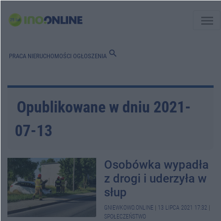
menu
search
PRACA
NIERUCHOMOŚCI
OGŁOSZENIA
Opublikowane w dniu 2021-
07-13
Osobówka wypadła
z drogi i uderzyła w
słup
GNIEWKOWO.ONLINE
|
13 LIPCA 2021 17:32
|
SPOŁECZEŃSTWO