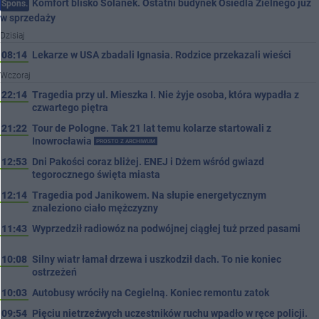
Komfort blisko Solanek. Ostatni budynek Osiedla Zielnego już
Spons.
w sprzedaży
Dzisiaj
08:14
Lekarze w USA zbadali Ignasia. Rodzice przekazali wieści
Wczoraj
22:14
Tragedia przy ul. Mieszka I. Nie żyje osoba, która wypadła z
czwartego piętra
21:22
Tour de Pologne. Tak 21 lat temu kolarze startowali z
Inowrocławia
PROSTO Z ARCHIWUM
12:53
Dni Pakości coraz bliżej. ENEJ i Dżem wśród gwiazd
tegorocznego święta miasta
12:14
Tragedia pod Janikowem. Na słupie energetycznym
znaleziono ciało mężczyzny
11:43
Wyprzedził radiowóz na podwójnej ciągłej tuż przed pasami
10:08
Silny wiatr łamał drzewa i uszkodził dach. To nie koniec
ostrzeżeń
10:03
Autobusy wróciły na Cegielną. Koniec remontu zatok
09:54
Pięciu nietrzeźwych uczestników ruchu wpadło w ręce policji.