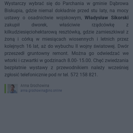
Wystarczy wybrać się do Parchania w gminie Dąbrowa
Biskupia, gdzie niemal dokładnie przed stu laty, na mocy
ustawy o osadnictwie wojskowym,
Władysław Sikorski
zakupił dworek, właściwie rządcówkę z
kilkudziesięciohektarową resztówką, gdzie zamieszkiwał z
żoną i córką w miesiącach wiosennych i letnich przez
kolejnych 16 lat, aż do wybuchu II wojny światowej. Dwór
przeszedł gruntowny remont. Można go odwiedzać we
wtorki i czwartki w godzinach 8.00- 15.00. Chęć zwiedzania
bezpłatnie wystawy z przewodnikiem należy wcześniej
zgłosić telefonicznie pod nr tel. 572 158 821.
Anna Grochowina
anna.grochowina@ino.online