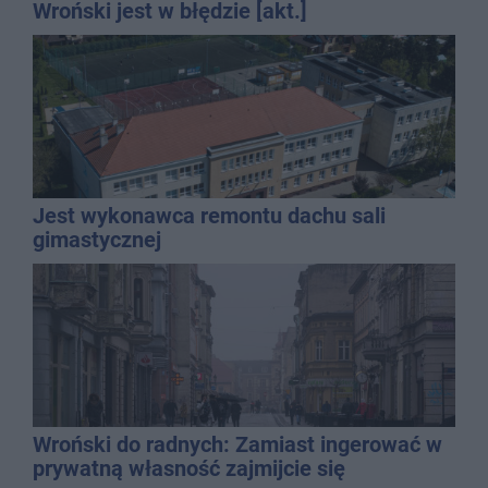
Wroński jest w błędzie [akt.]
Jest wykonawca remontu dachu sali
gimastycznej
Wroński do radnych: Zamiast ingerować w
prywatną własność zajmijcie się