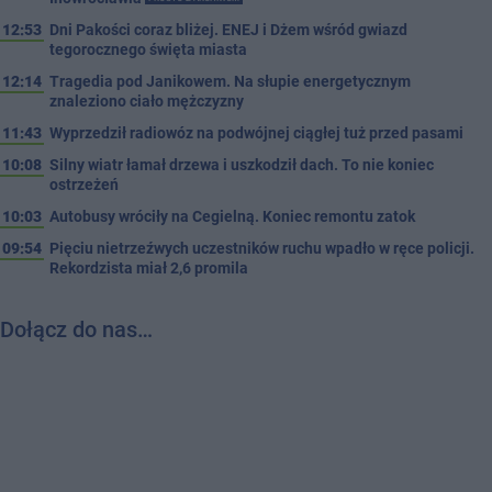
12:53
Dni Pakości coraz bliżej. ENEJ i Dżem wśród gwiazd
tegorocznego święta miasta
12:14
Tragedia pod Janikowem. Na słupie energetycznym
znaleziono ciało mężczyzny
11:43
Wyprzedził radiowóz na podwójnej ciągłej tuż przed pasami
10:08
Silny wiatr łamał drzewa i uszkodził dach. To nie koniec
ostrzeżeń
10:03
Autobusy wróciły na Cegielną. Koniec remontu zatok
09:54
Pięciu nietrzeźwych uczestników ruchu wpadło w ręce policji.
Rekordzista miał 2,6 promila
Dołącz do nas…