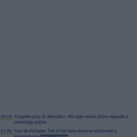
22:14
Tragedia przy ul. Mieszka I. Nie żyje osoba, która wypadła z
czwartego piętra
21:22
Tour de Pologne. Tak 21 lat temu kolarze startowali z
Inowrocławia
PROSTO Z ARCHIWUM