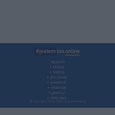
regulamin
reklama
redakcja
pliki cookies
prywatność
reklamacje
gowork.pl
oferty pracy
© copyright 2000-2026 Ino-online Media