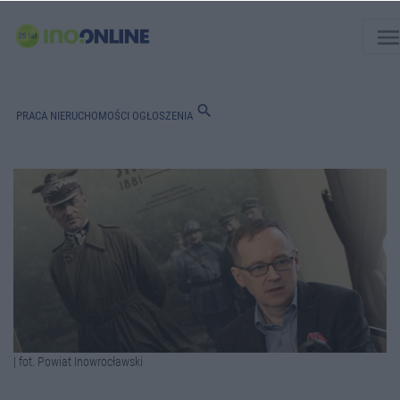
men
search
PRACA
NIERUCHOMOŚCI
OGŁOSZENIA
| fot. Powiat Inowrocławski