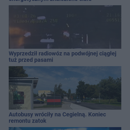
mężczyzny
Wyprzedził radiowóz na podwójnej ciągłej
tuż przed pasami
Autobusy wróciły na Cegielną. Koniec
remontu zatok