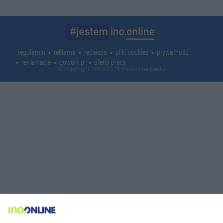
regulamin
reklama
redakcja
pliki cookies
prywatność
reklamacje
gowork.pl
oferty pracy
© copyright 2000-2026 Ino-online Media