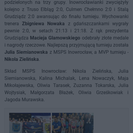
podzielonych na trzy grupy. Inowrocławianki zwyciężyły
kolejno z Truso Elbląg 2:0, Culmen Chełmno 2:0 i Stalą
Grudziądz 2:0 awansując do finału turnieju. Wychowanki
trenera
Zbigniewa Nowaka
z gdańszczankami wygrały
pewnie 2:0, w setach 21:13 i 21:18. Z rąk prezydenta
Grudziądza
Macieja Glamowskiego
odebrały złote medale
i nagrody rzeczowe. Najlepszą przyjmującą turnieju została
Julia Siemianowska
z MSPS Inowrocław, a MVP turnieju -
Nikola Zielińska
.
Skład MSPS Inowrocław: Nikola Zielińska, Julia
Siemianowska, Kalina Michalak, Lena Nowaczyk, Maja
Mikołajewska, Oliwia Tarasek, Zuzanna Tokarska, Julia
Wojtysiak, Małgorzata Błażek, Oliwia Grześkowiak i
Jagoda Murawska.