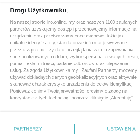
Drogi Użytkowniku,
Na naszej stronie ino.online, my oraz naszych 1160 zaufanych
partnerów uzyskujemy dostęp i przechowujemy informacje na
urządzeniu oraz przetwarzamy dane osobowe, takie jak
unikalne identyfikatory, standardowe informacje wysyłane
przez urządzenie czy dane przeglądania w celu zapewniania
spersonalizowanych reklam, wybór spersonalizowanych treści,
pomiar reklam i treści, badanie odbiorców oraz ulepszanie
usług. Za zgodą Użytkownika my i Zaufani Partnerzy możemy
używać dokładnych danych geolokalizacyjnych oraz aktywnie
skanować charakterystykę urządzenia do celów identyfikacji.
Ponieważ cenimy Twoją prywatność, prosimy o zgodę na
korzystanie z tych technologii poprzez kliknięcie „Akceptuję”.
Zgoda jest dobrowolna i zawsze możesz ją zmienić/wycofać
klikając przycisk ustawień prywatności znajdujący się w lewym
dolnym rogu strony
. Niektóre rodzaje przetwarzania danych
nie wymagają zgody użytkownika, ale masz prawo sprzeciwić
PARTNERZY
USTAWIENIA
się takiemu przetwarzaniu. Preferencje będą miały
zastosowania tylko na tej witrynie.