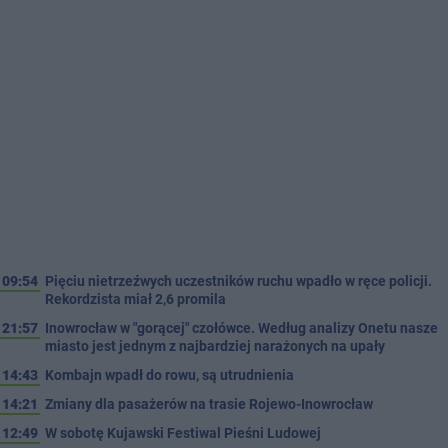
09:54
Pięciu nietrzeźwych uczestników ruchu wpadło w ręce policji.
Rekordzista miał 2,6 promila
21:57
Inowrocław w "gorącej" czołówce. Według analizy Onetu nasze
miasto jest jednym z najbardziej narażonych na upały
14:43
Kombajn wpadł do rowu, są utrudnienia
14:21
Zmiany dla pasażerów na trasie Rojewo-Inowrocław
12:49
W sobotę Kujawski Festiwal Pieśni Ludowej