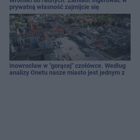
Wroński do radnych: Zamiast ingerować w
prywatną własność zajmijcie się
gospodarką
Inowrocław w "gorącej" czołówce. Według
analizy Onetu nasze miasto jest jednym z
najbardziej narażonych na upały