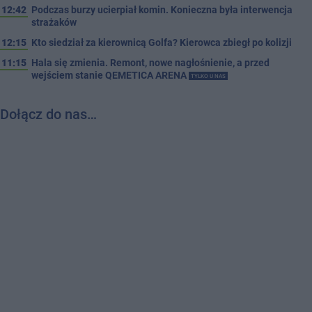
12:42
Podczas burzy ucierpiał komin. Konieczna była interwencja
strażaków
12:15
Kto siedział za kierownicą Golfa? Kierowca zbiegł po kolizji
11:15
Hala się zmienia. Remont, nowe nagłośnienie, a przed
wejściem stanie QEMETICA ARENA
TYLKO U NAS
Dołącz do nas…