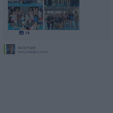
photo_size_select_actual
14
Maciej Piątek
maciej.piatek@ino.online