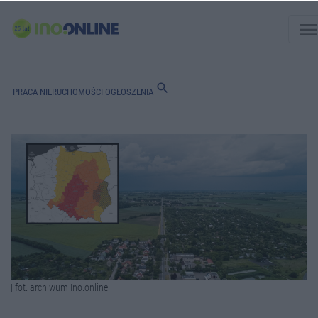
men
search
PRACA
NIERUCHOMOŚCI
OGŁOSZENIA
| fot. archiwum Ino.online