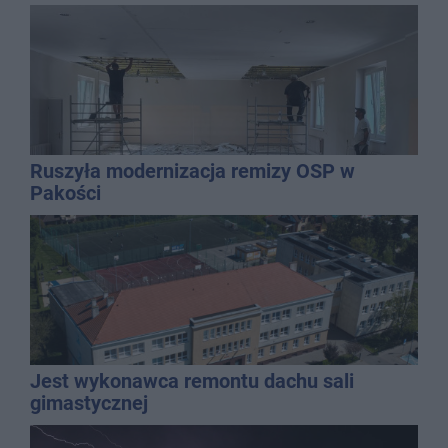
Ruszyła modernizacja remizy OSP w
Pakości
Jest wykonawca remontu dachu sali
gimastycznej