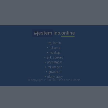
regulamin
reklama
redakcja
pliki cookies
prywatność
reklamacje
gowork.pl
oferty pracy
© copyright 2000-2026 Ino-online Media