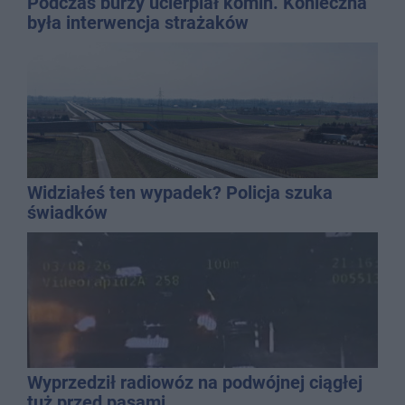
Podczas burzy ucierpiał komin. Konieczna
była interwencja strażaków
Widziałeś ten wypadek? Policja szuka
świadków
Wyprzedził radiowóz na podwójnej ciągłej
tuż przed pasami