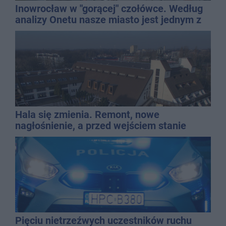
Inowrocław w "gorącej" czołówce. Według
analizy Onetu nasze miasto jest jednym z
najbardziej narażonych na upały
Hala się zmienia. Remont, nowe
nagłośnienie, a przed wejściem stanie
QEMETICA ARENA
Pięciu nietrzeźwych uczestników ruchu