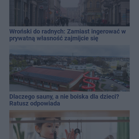
Wroński do radnych: Zamiast ingerować w
prywatną własność zajmijcie się
gospodarką
Dlaczego sauny, a nie boiska dla dzieci?
Ratusz odpowiada