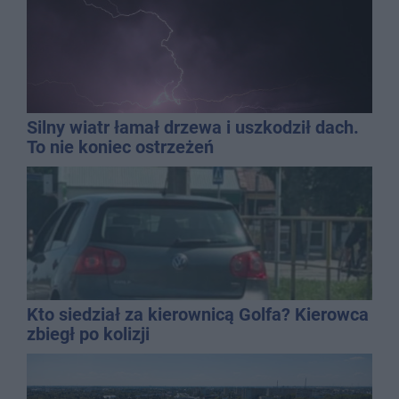
Silny wiatr łamał drzewa i uszkodził dach.
To nie koniec ostrzeżeń
Kto siedział za kierownicą Golfa? Kierowca
zbiegł po kolizji