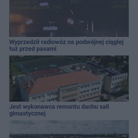
Wyprzedził radiowóz na podwójnej ciągłej
tuż przed pasami
Jest wykonawca remontu dachu sali
gimastycznej