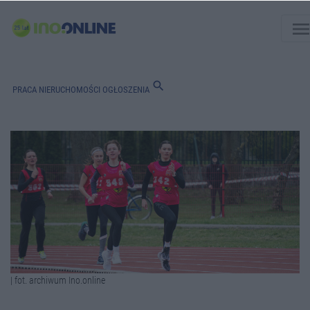
men
search
PRACA
NIERUCHOMOŚCI
OGŁOSZENIA
| fot. archiwum Ino.online