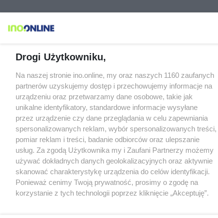
Drogi Użytkowniku,
Na naszej stronie ino.online, my oraz naszych 1160 zaufanych
partnerów uzyskujemy dostęp i przechowujemy informacje na
urządzeniu oraz przetwarzamy dane osobowe, takie jak
unikalne identyfikatory, standardowe informacje wysyłane
przez urządzenie czy dane przeglądania w celu zapewniania
spersonalizowanych reklam, wybór spersonalizowanych treści,
pomiar reklam i treści, badanie odbiorców oraz ulepszanie
usług. Za zgodą Użytkownika my i Zaufani Partnerzy możemy
używać dokładnych danych geolokalizacyjnych oraz aktywnie
skanować charakterystykę urządzenia do celów identyfikacji.
Ponieważ cenimy Twoją prywatność, prosimy o zgodę na
korzystanie z tych technologii poprzez kliknięcie „Akceptuję”.
Zgoda jest dobrowolna i zawsze możesz ją zmienić/wycofać
klikając przycisk ustawień prywatności znajdujący się w lewym