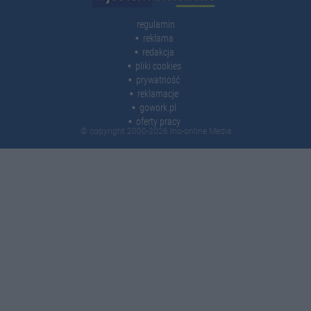
regulamin
reklama
redakcja
pliki cookies
prywatność
reklamacje
gowork.pl
oferty pracy
© copyright 2000-2026 Ino-online Media