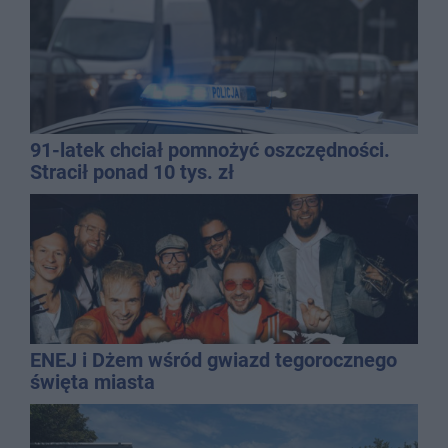
91-latek chciał pomnożyć oszczędności.
Stracił ponad 10 tys. zł
ENEJ i Dżem wśród gwiazd tegorocznego
święta miasta