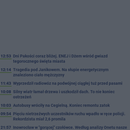
12:53
Dni Pakości coraz bliżej. ENEJ i Dżem wśród gwiazd
tegorocznego święta miasta
12:14
Tragedia pod Janikowem. Na słupie energetycznym
znaleziono ciało mężczyzny
11:43
Wyprzedził radiowóz na podwójnej ciągłej tuż przed pasami
10:08
Silny wiatr łamał drzewa i uszkodził dach. To nie koniec
ostrzeżeń
10:03
Autobusy wróciły na Cegielną. Koniec remontu zatok
09:54
Pięciu nietrzeźwych uczestników ruchu wpadło w ręce policji.
Rekordzista miał 2,6 promila
21:57
Inowrocław w "gorącej" czołówce. Według analizy Onetu nasze