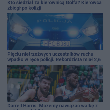
Kto siedział za kierownicą Golfa? Kierowca
zbiegł po kolizji
Pięciu nietrzeźwych uczestników ruchu
wpadło w ręce policji. Rekordzista miał 2,6
promila
Darrell Harris: Możemy nawiązać walkę z