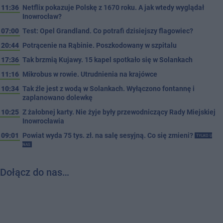
11:36
Netflix pokazuje Polskę z 1670 roku. A jak wtedy wyglądał
Inowrocław?
07:00
Test: Opel Grandland. Co potrafi dzisiejszy flagowiec?
20:44
Potrącenie na Rąbinie. Poszkodowany w szpitalu
17:36
Tak brzmią Kujawy. 15 kapel spotkało się w Solankach
11:16
Mikrobus w rowie. Utrudnienia na krajówce
10:34
Tak źle jest z wodą w Solankach. Wyłączono fontannę i
zaplanowano dolewkę
10:25
Z żałobnej karty. Nie żyje były przewodniczący Rady Miejskiej
Inowrocławia
09:01
Powiat wyda 75 tys. zł. na salę sesyjną. Co się zmieni?
TYLKO U
NAS
Dołącz do nas…