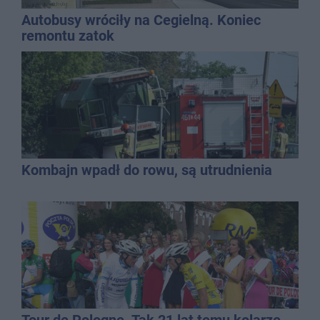
Autobusy wróciły na Cegielną. Koniec
remontu zatok
Kombajn wpadł do rowu, są utrudnienia
Tour de Pologne. Tak 21 lat temu kolarze