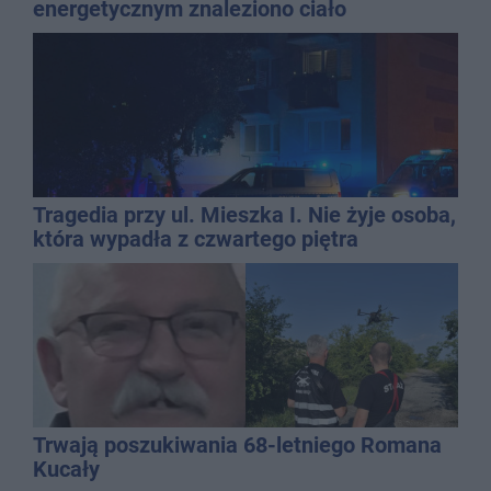
energetycznym znaleziono ciało
mężczyzny
Tragedia przy ul. Mieszka I. Nie żyje osoba,
która wypadła z czwartego piętra
Trwają poszukiwania 68-letniego Romana
Kucały