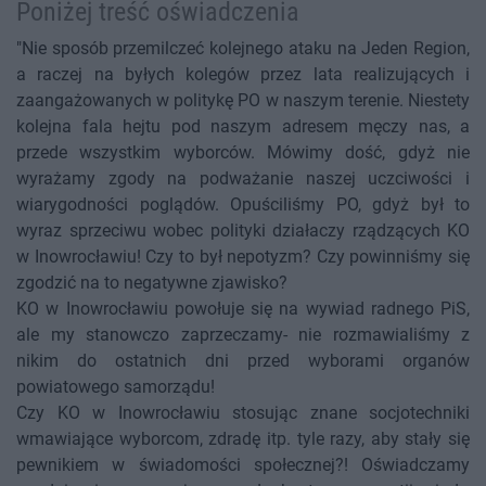
Poniżej treść oświadczenia
"Nie sposób przemilczeć kolejnego ataku na Jeden Region,
a raczej na byłych kolegów przez lata realizujących i
zaangażowanych w politykę PO w naszym terenie. Niestety
kolejna fala hejtu pod naszym adresem męczy nas, a
przede wszystkim wyborców. Mówimy dość, gdyż nie
wyrażamy zgody na podważanie naszej uczciwości i
wiarygodności poglądów. Opuściliśmy PO, gdyż był to
wyraz sprzeciwu wobec polityki działaczy rządzących KO
w Inowrocławiu! Czy to był nepotyzm? Czy powinniśmy się
zgodzić na to negatywne zjawisko?
KO w Inowrocławiu powołuje się na wywiad radnego PiS,
ale my stanowczo zaprzeczamy- nie rozmawialiśmy z
nikim do ostatnich dni przed wyborami organów
powiatowego samorządu!
Czy KO w Inowrocławiu stosując znane socjotechniki
wmawiające wyborcom, zdradę itp. tyle razy, aby stały się
pewnikiem w świadomości społecznej?! Oświadczamy