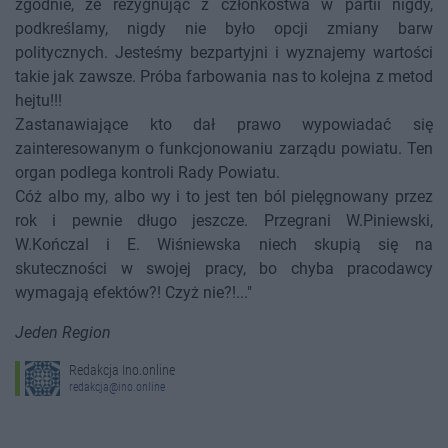
zgodnie, że rezygnując z członkostwa w partii nigdy,
podkreślamy, nigdy nie było opcji zmiany barw
politycznych. Jesteśmy bezpartyjni i wyznajemy wartości
takie jak zawsze. Próba farbowania nas to kolejna z metod
hejtu!!!
Zastanawiające kto dał prawo wypowiadać się
zainteresowanym o funkcjonowaniu zarządu powiatu. Ten
organ podlega kontroli Rady Powiatu.
Cóż albo my, albo wy i to jest ten ból pielęgnowany przez
rok i pewnie długo jeszcze. Przegrani W.Piniewski,
W.Kończal i E. Wiśniewska niech skupią się na
skuteczności w swojej pracy, bo chyba pracodawcy
wymagają efektów?! Czyż nie?!..."
Jeden Region
Redakcja Ino.online
redakcja@ino.online