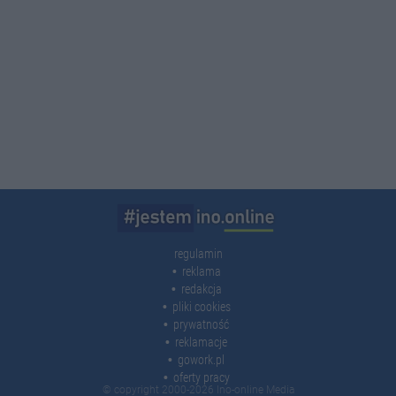
regulamin
reklama
redakcja
pliki cookies
prywatność
reklamacje
gowork.pl
oferty pracy
© copyright 2000-2026 Ino-online Media