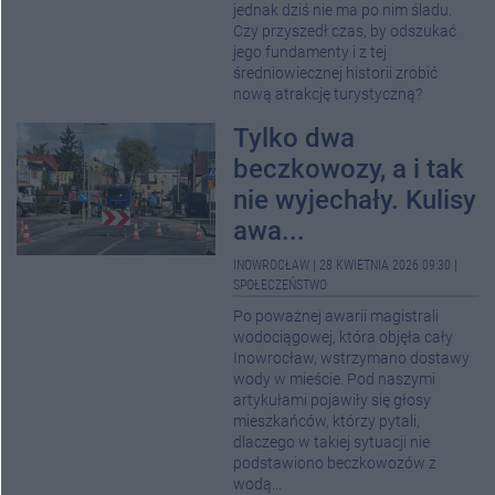
jednak dziś nie ma po nim śladu.
Czy przyszedł czas, by odszukać
jego fundamenty i z tej
średniowiecznej historii zrobić
nową atrakcję turystyczną?
Tylko dwa
beczkowozy, a i tak
nie wyjechały. Kulisy
awa...
INOWROCŁAW
|
28 KWIETNIA 2026 09:30
|
SPOŁECZEŃSTWO
Po poważnej awarii magistrali
wodociągowej, która objęła cały
Inowrocław, wstrzymano dostawy
wody w mieście. Pod naszymi
artykułami pojawiły się głosy
mieszkańców, którzy pytali,
dlaczego w takiej sytuacji nie
podstawiono beczkowozów z
wodą...