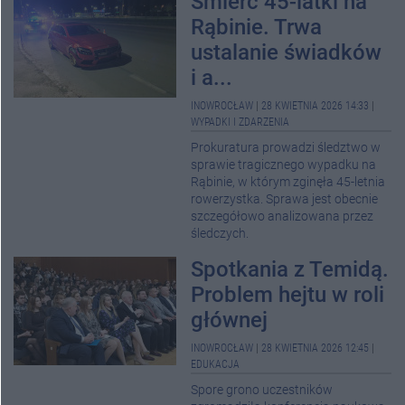
Śmierć 45-latki na
Rąbinie. Trwa
ustalanie świadków
i a...
INOWROCŁAW
|
28 KWIETNIA 2026 14:33
|
WYPADKI I ZDARZENIA
Prokuratura prowadzi śledztwo w
sprawie tragicznego wypadku na
Rąbinie, w którym zginęła 45-letnia
rowerzystka. Sprawa jest obecnie
szczegółowo analizowana przez
śledczych.
Spotkania z Temidą.
Problem hejtu w roli
głównej
INOWROCŁAW
|
28 KWIETNIA 2026 12:45
|
EDUKACJA
Spore grono uczestników