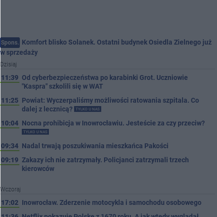
Komfort blisko Solanek. Ostatni budynek Osiedla Zielnego już
Spons.
w sprzedaży
Dzisiaj
11:39
Od cyberbezpieczeństwa po karabinki Grot. Uczniowie
"Kaspra" szkolili się w WAT
11:25
Powiat: Wyczerpaliśmy możliwości ratowania szpitala. Co
dalej z lecznicą?
TYLKO U NAS
10:04
Nocna prohibicja w Inowrocławiu. Jesteście za czy przeciw?
TYLKO U NAS
09:34
Nadal trwają poszukiwania mieszkańca Pakości
09:19
Zakazy ich nie zatrzymały. Policjanci zatrzymali trzech
kierowców
Wczoraj
17:02
Inowrocław. Zderzenie motocykla i samochodu osobowego
11:36
Netflix pokazuje Polskę z 1670 roku. A jak wtedy wyglądał