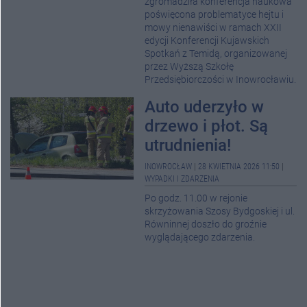
zgromadziła konferencja naukowa
poświęcona problematyce hejtu i
mowy nienawiści w ramach XXII
edycji Konferencji Kujawskich
Spotkań z Temidą, organizowanej
przez Wyższą Szkołę
Przedsiębiorczości w Inowrocławiu.
Auto uderzyło w
drzewo i płot. Są
utrudnienia!
INOWROCŁAW
|
28 KWIETNIA 2026 11:50
|
WYPADKI I ZDARZENIA
Po godz. 11.00 w rejonie
skrzyżowania Szosy Bydgoskiej i ul.
Równinnej doszło do groźnie
wyglądającego zdarzenia.