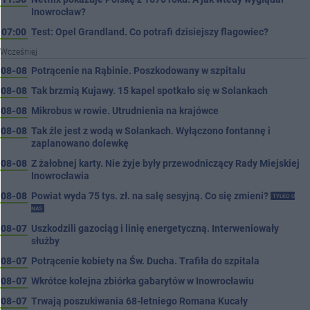
Inowrocław?
07:00
Test: Opel Grandland. Co potrafi dzisiejszy flagowiec?
Wcześniej
08-08
Potrącenie na Rąbinie. Poszkodowany w szpitalu
08-08
Tak brzmią Kujawy. 15 kapel spotkało się w Solankach
08-08
Mikrobus w rowie. Utrudnienia na krajówce
08-08
Tak źle jest z wodą w Solankach. Wyłączono fontannę i
zaplanowano dolewkę
08-08
Z żałobnej karty. Nie żyje były przewodniczący Rady Miejskiej
Inowrocławia
08-08
Powiat wyda 75 tys. zł. na salę sesyjną. Co się zmieni?
TYLKO U
NAS
08-07
Uszkodzili gazociąg i linię energetyczną. Interweniowały
służby
08-07
Potrącenie kobiety na Św. Ducha. Trafiła do szpitala
08-07
Wkrótce kolejna zbiórka gabarytów w Inowrocławiu
08-07
Trwają poszukiwania 68-letniego Romana Kucały