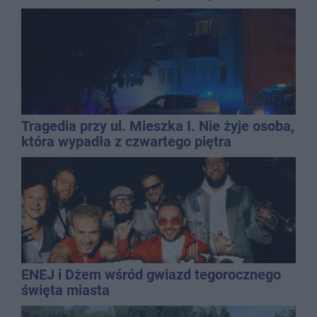
Tragedia przy ul. Mieszka I. Nie żyje osoba,
która wypadła z czwartego piętra
ENEJ i Dżem wśród gwiazd tegorocznego
święta miasta