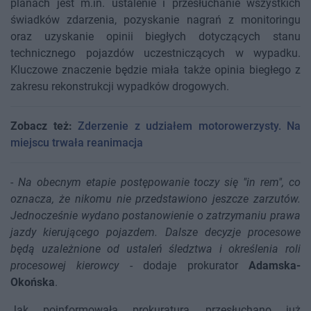
planach jest m.in. ustalenie i przesłuchanie wszystkich
świadków zdarzenia, pozyskanie nagrań z monitoringu
oraz uzyskanie opinii biegłych dotyczących stanu
technicznego pojazdów uczestniczących w wypadku.
Kluczowe znaczenie będzie miała także opinia biegłego z
zakresu rekonstrukcji wypadków drogowych.
Zobacz też:
Zderzenie z udziałem motorowerzysty. Na
miejscu trwała reanimacja
-
Na obecnym etapie postępowanie toczy się "in rem", co
oznacza, że nikomu nie przedstawiono jeszcze zarzutów.
Jednocześnie wydano postanowienie o zatrzymaniu prawa
jazdy kierującego pojazdem. Dalsze decyzje procesowe
będą uzależnione od ustaleń śledztwa i określenia roli
procesowej kierowcy
- dodaje prokurator
Adamska-
Okońska
.
Jak poinformowała prokuratura, przesłuchano już