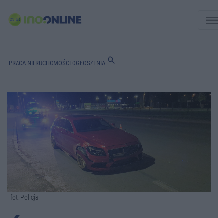
men
search
PRACA
NIERUCHOMOŚCI
OGŁOSZENIA
| fot. Policja