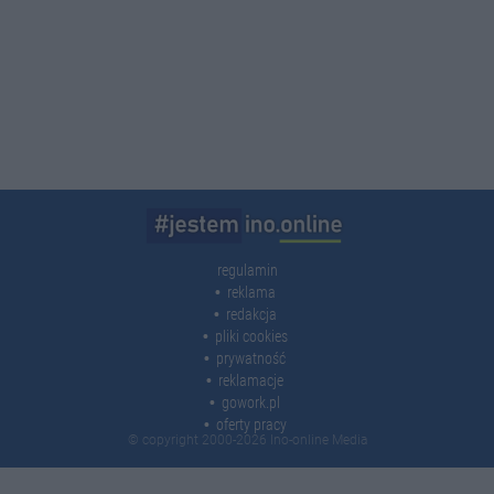
regulamin
reklama
redakcja
pliki cookies
prywatność
reklamacje
gowork.pl
oferty pracy
© copyright 2000-2026 Ino-online Media