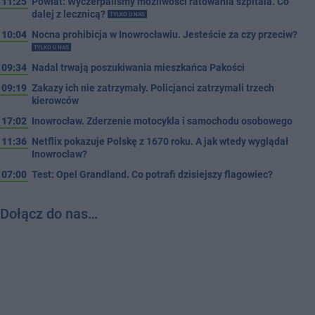
11:25
Powiat: Wyczerpaliśmy możliwości ratowania szpitala. Co
dalej z lecznicą?
TYLKO U NAS
10:04
Nocna prohibicja w Inowrocławiu. Jesteście za czy przeciw?
TYLKO U NAS
09:34
Nadal trwają poszukiwania mieszkańca Pakości
09:19
Zakazy ich nie zatrzymały. Policjanci zatrzymali trzech
kierowców
17:02
Inowrocław. Zderzenie motocykla i samochodu osobowego
11:36
Netflix pokazuje Polskę z 1670 roku. A jak wtedy wyglądał
Inowrocław?
07:00
Test: Opel Grandland. Co potrafi dzisiejszy flagowiec?
Dołącz do nas…