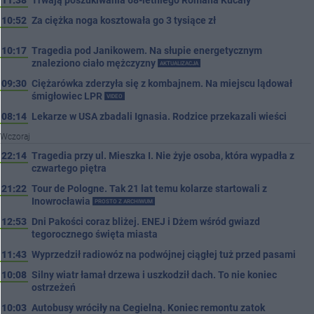
11:38
Trwają poszukiwania 68-letniego Romana Kucały
10:52
Za ciężka noga kosztowała go 3 tysiące zł
10:17
Tragedia pod Janikowem. Na słupie energetycznym
znaleziono ciało mężczyzny
AKTUALIZACJA
09:30
Ciężarówka zderzyła się z kombajnem. Na miejscu lądował
śmigłowiec LPR
VIDEO
08:14
Lekarze w USA zbadali Ignasia. Rodzice przekazali wieści
Wczoraj
22:14
Tragedia przy ul. Mieszka I. Nie żyje osoba, która wypadła z
czwartego piętra
21:22
Tour de Pologne. Tak 21 lat temu kolarze startowali z
Inowrocławia
PROSTO Z ARCHIWUM
12:53
Dni Pakości coraz bliżej. ENEJ i Dżem wśród gwiazd
tegorocznego święta miasta
11:43
Wyprzedził radiowóz na podwójnej ciągłej tuż przed pasami
10:08
Silny wiatr łamał drzewa i uszkodził dach. To nie koniec
ostrzeżeń
10:03
Autobusy wróciły na Cegielną. Koniec remontu zatok