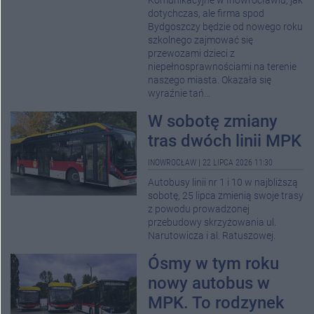
Komunikacyjne w Inowrocławiu, jak
dotychczas, ale firma spod
Bydgoszczy będzie od nowego roku
szkolnego zajmować się
przewozami dzieci z
niepełnosprawnościami na terenie
naszego miasta. Okazała się
wyraźnie tań...
W sobotę zmiany
tras dwóch linii MPK
INOWROCŁAW
|
22 LIPCA 2026 11:30
Autobusy linii nr 1 i 10 w najbliższą
sobotę, 25 lipca zmienią swoje trasy
z powodu prowadzonej
przebudowy skrzyżowania ul.
Narutowicza i al. Ratuszowej.
Ósmy w tym roku
nowy autobus w
MPK. To rodzynek