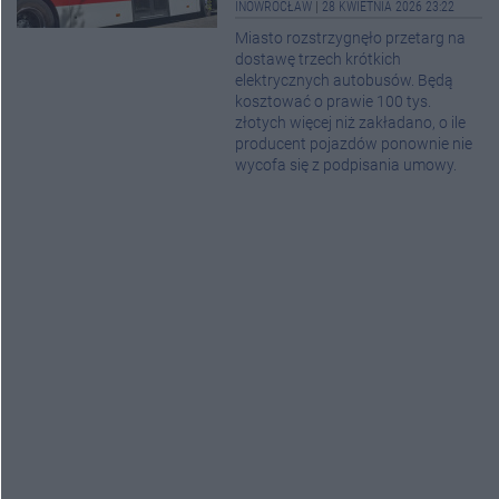
INOWROCŁAW
|
28 KWIETNIA 2026 23:22
Miasto rozstrzygnęło przetarg na
dostawę trzech krótkich
elektrycznych autobusów. Będą
kosztować o prawie 100 tys.
złotych więcej niż zakładano, o ile
producent pojazdów ponownie nie
wycofa się z podpisania umowy.