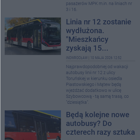
pasażerów MPK m.in. na liniach nr
3 i 16.
Linia nr 12 zostanie
wydłużona.
"Mieszkańcy
zyskają 15...
INOWROCŁAW
|
10 MAJA 2026 12:52
Najprawdopodobniej od wakacji
autobusy linii nr 12 z ulicy
Toruńskiej w kierunku osiedla
Piastowskiego i Mątew będą
wjeżdżać dodatkowo w ulicę
Szybowcową - tą samą trasą, co
"dziesiątka".
Będą kolejne nowe
autobusy? Do
czterech razy sztuka